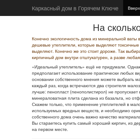
Каркасный дом в Горячем Ключе
Вверх
На скольк
Конечно экологичность дома из минеральной ваты 
дешевые утеплители, которые выделяют токсичные в
выделяют. Конечно же это стоит дороже. Так выбира
кирпичный дом внутри отштукатурен, а разве любая
«Идеальный утеплитель» ещё не придумали. Однак
предполагает использование практически любых ви
основании собственного мнения можете выбрать ма
каждый раз, когда встречаются два строителя мало
лучше: пенопласт (пенополистирол) не пропускает в
минераловатная плита сделана из базальта, но о
Скажем только, что применение утеплителей в ма
используемых вредных веществ, и необходимо ориен
собственного дома очень важно качество материала 
Вы стараетесь купить самый хороший кирпич, из дер
на первом месте.