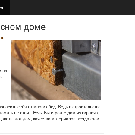
out
асном доме
ть
и на
ки
пасить себя от многих бед. Ведь в строительстве
омить не стоит. Если Вы строите дом из кирпича,
авать этот дом, качество материалов всегда стоит