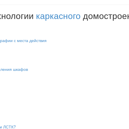
хнологии
каркасного
домострое
графии с места действия
епления шкафов
ии ЛСТК?