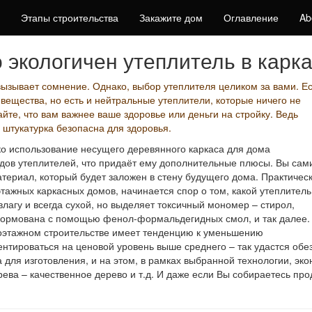
Этапы строительства
Закажите дом
Оглавление
Ab
о экологичен утеплитель в карк
вызывает сомнение. Однако, выбор утеплителя целиком за вами. Ес
ещества, но есть и нейтральные утеплители, которые ничего не
йте, что вам важнее ваше здоровье или деньги на стройку. Ведь
 штукатурка безопасна для здоровья.
о использование несущего деревянного каркаса для дома
дов утеплителей, что придаёт ему дополнительные плюсы. Вы сам
териал, который будет заложен в стену будущего дома. Практичес
этажных каркасных домов, начинается спор о том, какой утеплитель
лагу и всегда сухой, но выделяет токсичный мономер – стирол,
тформована с помощью фенол-формальдегидных смол, и так далее.
лоэтажном строительстве имеет тенденцию к уменьшению
тироваться на ценовой уровень выше среднего – так удастся обезо
для изготовления, и на этом, в рамках выбранной технологии, экон
ева – качественное дерево и т.д. И даже если Вы собираетесь прод