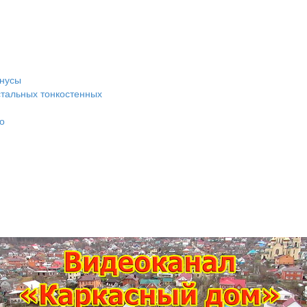
инусы
стальных тонкостенных
о