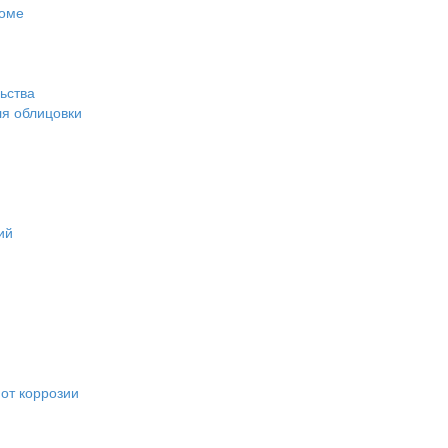
доме
ьства
ля облицовки
ий
от коррозии