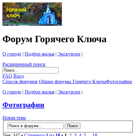
Форум Горячего Ключа
О городе
|
Подбор жилья
|
Экскурсии
|
Расширенный поиск
FAQ
Вход
Список форумов
Общие форумы Горячего Ключа
Фотографии
О городе
|
Подбор жилья
|
Экскурсии
|
Фотографии
Новая тема
Тем: 347 •
Страница
1
из
18
•
1
,
2
,
3
,
4
,
5
...
18