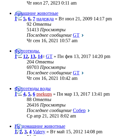
Чт июл 27, 2023 0:11 am
домашние животные
1
...
5
,
6
,
7
надежда
» Вт июл 21, 2009 14:17 pm
92
Ответы
51413
Просмотры
Последнее сообщение
GT
Чт сен 16, 2021 10:57 am
Фотоэтюды.
1
...
12
,
13
,
14
GT
» Пн фев 13, 2017 14:20 pm
204
Ответы
69703
Просмотры
Последнее сообщение
GT
Чт сен 16, 2021 10:42 am
Фотоэтюды воды
1
...
4
,
5
,
6
psekups
» Пн мар 13, 2017 13:41 pm
88
Ответы
26416
Просмотры
Последнее сообщение
Собер
Ср апр 21, 2021 8:02 am
Не домашние животные
1
,
2
,
3
,
4
Valery
» Вт май 15, 2012 14:08 pm