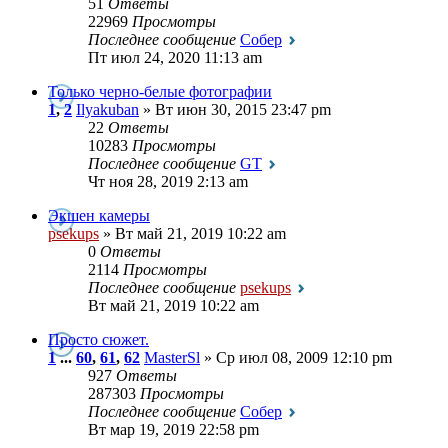
51
Ответы
22969
Просмотры
Последнее сообщение
Собер
Пт июл 24, 2020 11:13 am
Только черно-белые фотографии
1
,
2
Ilyakuban
» Вт июн 30, 2015 23:47 pm
22
Ответы
10283
Просмотры
Последнее сообщение
GT
Чт ноя 28, 2019 2:13 am
Экшен камеры
psekups
» Вт май 21, 2019 10:22 am
0
Ответы
2114
Просмотры
Последнее сообщение
psekups
Вт май 21, 2019 10:22 am
Просто сюжет.
1
...
60
,
61
,
62
MasterSl
» Ср июл 08, 2009 12:10 pm
927
Ответы
287303
Просмотры
Последнее сообщение
Собер
Вт мар 19, 2019 22:58 pm