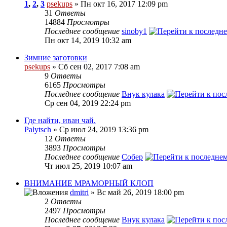
1
,
2
,
3
psekups
» Пн окт 16, 2017 12:09 pm
31
Ответы
14884
Просмотры
Последнее сообщение
sinoby1
Пн окт 14, 2019 10:32 am
Зимние заготовки
psekups
» Сб сен 02, 2017 7:08 am
9
Ответы
6165
Просмотры
Последнее сообщение
Внук кулака
Ср сен 04, 2019 22:24 pm
Где найти, иван чай.
Palytsch
» Ср июл 24, 2019 13:36 pm
12
Ответы
3893
Просмотры
Последнее сообщение
Собер
Чт июл 25, 2019 10:07 am
ВНИМАНИЕ МРАМОРНЫЙ КЛОП
dmitri
» Вс май 26, 2019 18:00 pm
2
Ответы
2497
Просмотры
Последнее сообщение
Внук кулака