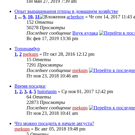
Пн май 27, 2019 7:39 am
Опыт выращивания птицы в домашнем хозяйстве
1
...
9
,
10
,
11
acherkov
» Чт сен 14, 2017 11:43 
152
Ответы
50278
Просмотры
Последнее сообщение
Внук кулака
Вс фев 17, 2019 13:36 pm
Топинамбур
1
,
2
psekups
» Пт окт 28, 2016 12:12 pm
15
Ответы
7291
Просмотры
Последнее сообщение
psekups
Пт ноя 23, 2018 10:46 am
Время посадки
1
,
2
,
3
,
4
,
5
hutorianin
» Ср ноя 01, 2017 12:42 pm
64
Ответы
22873
Просмотры
Последнее сообщение
psekups
Пт ноя 23, 2018 10:41 am
Что можно посадить в начале августа?
psekups
» Вс авг 05, 2018 19:48 pm
5
Ответы