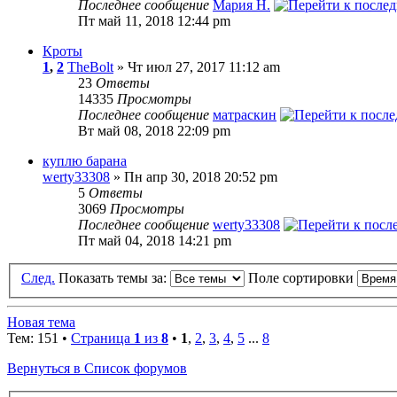
Последнее сообщение
Мария Н.
Пт май 11, 2018 12:44 pm
Кроты
1
,
2
TheBolt
» Чт июл 27, 2017 11:12 am
23
Ответы
14335
Просмотры
Последнее сообщение
матраскин
Вт май 08, 2018 22:09 pm
куплю барана
werty33308
» Пн апр 30, 2018 20:52 pm
5
Ответы
3069
Просмотры
Последнее сообщение
werty33308
Пт май 04, 2018 14:21 pm
След.
Показать темы за:
Поле сортировки
Новая тема
Тем: 151 •
Страница
1
из
8
•
1
,
2
,
3
,
4
,
5
...
8
Вернуться в Список форумов