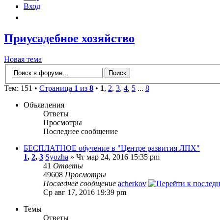
Вход
Приусадебное хозяйство
Новая тема
Тем: 151 •
Страница
1
из
8
•
1
,
2
,
3
,
4
,
5
...
8
Объявления
Ответы
Просмотры
Последнее сообщение
БЕСПЛАТНОЕ обучение в "Центре развития ЛПХ"
1
,
2
,
3
Syozha
» Чт мар 24, 2016 15:35 pm
41
Ответы
49608
Просмотры
Последнее сообщение
acherkov
Ср авг 17, 2016 19:39 pm
Темы
Ответы