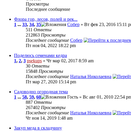
Просмотры
Последнее сообщение
Флора гор, лесов, полей и рек...
1
...
33
,
34
,
35
Собер
» Вт фев 23, 2016 15:11 
511
Ответы
212863
Просмотры
Последнее сообщение
Собер
Пт ноя 04, 2022 18:22 pm
Поделюсь семенами кедра
1
,
2
,
3
psekups
» Чт мар 02, 2017 8:59 am
30
Ответы
15848
Просмотры
Последнее сообщение
Наталья Николаевна
Пт мар 27, 2020 15:14 pm
Садоводно огородная тема
1
...
58
,
59
,
60
Гость » Вс авг 01, 2010 22:54 p
887
Ответы
267402
Просмотры
Последнее сообщение
Наталья Николаевна
Чт ноя 14, 2019 1:48 am
Закуп меда в складчину