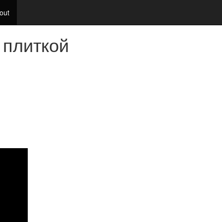
out
 плиткой