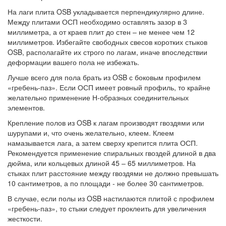
На лаги плита OSB укладывается перпендикулярно длине.
Между плитами ОСП необходимо оставлять зазор в 3
миллиметра, а от краев плит до стен – не менее чем 12
миллиметров. Избегайте свободных свесов коротких стыков
OSB, располагайте их строго по лагам, иначе впоследствии
деформации вашего пола не избежать.
Лучше всего для пола брать из OSB с боковым профилем
«гребень-паз». Если ОСП имеет ровный профиль, то крайне
желательно применение Н-образных соединительных
элементов.
Крепление полов из OSB к лагам производят гвоздями или
шурупами и, что очень желательно, клеем. Клеем
намазывается лага, а затем сверху крепится плита ОСП.
Рекомендуется применение спиральных гвоздей длиной в два
дюйма, или кольцевых длиной 45 – 65 миллиметров. На
стыках плит расстояние между гвоздями не должно превышать
10 сантиметров, а по площади - не более 30 сантиметров.
В случае, если полы из OSB настилаются плитой с профилем
«гребень-паз», то стыки следует проклеить для увеличения
жесткости.