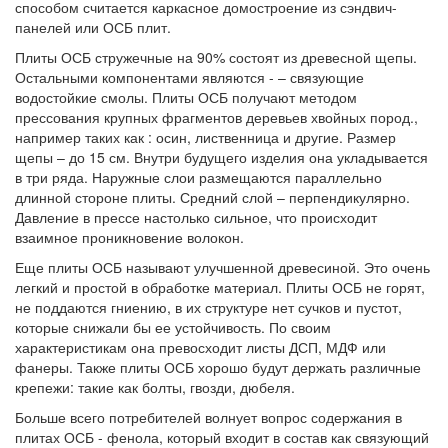
способом считается каркасное домостроение из сэндвич-
панелей или ОСБ плит.
Плиты ОСБ стружечные на 90% состоят из древесной щепы.
Остальными компонентами являются - – связующие
водостойкие смолы. Плиты ОСБ получают методом
прессования крупных фрагментов деревьев хвойных пород.,
например таких как : осин, лиственница и другие. Размер
щепы – до 15 см. Внутри будущего изделия она укладывается
в три ряда. Наружные слои размещаются параллельно
длинной стороне плиты. Средний слой – перпендикулярно.
Давление в прессе настолько сильное, что происходит
взаимное проникновение волокон.
Еще плиты ОСБ называют улучшенной древесиной. Это очень
легкий и простой в обработке материал. Плиты ОСБ не горят,
не поддаются гниению, в их структуре нет сучков и пустот,
которые снижали бы ее устойчивость. По своим
характеристикам она превосходит листы ДСП, МДФ или
фанеры. Также плиты ОСБ хорошо будут держать различные
крепежи: такие как болты, гвозди, дюбеля.
Больше всего потребителей волнует вопрос содержания в
плитах ОСБ - фенола, который входит в состав как связующий