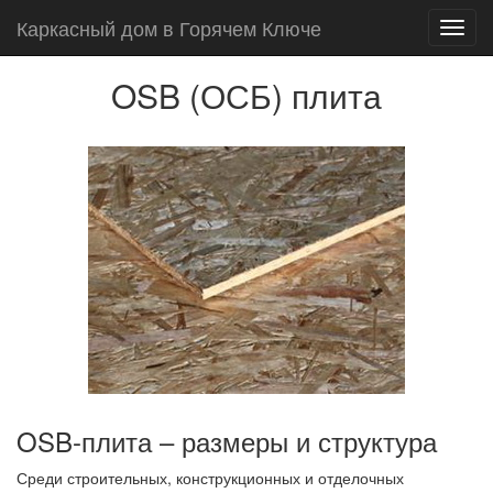
Каркасный дом в Горячем Ключе
Toggl
navig
OSB (ОСБ) плита
OSB-плита – размеры и структура
Среди строительных, конструкционных и отделочных