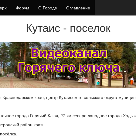
ерх
Форум
О Городе
Оглавление
Кутаис - поселок
 в Краснодарском крае, центр Кутаисского сельского округа муници
осточнее города Горячий Ключ, 27 км северо-западнее города Хады
шеронский район края.
посёлка.