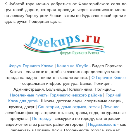
К Чубатой горе можно добраться от Фанагорийского села по
грунтовой дороге, которая проходит через живописные места
по левому берегу реки Чепси, затем по Бурлаченковой щели и
вдоль ручья Пещерная щель.
Форум Горячего Ключа
|
Канал на Ютубе
- Видео Горячего
Ключа - если хотите, чтобы я заснял определенную часть
города на видео - пишите в канале заявки. |
О Горячем Ключе
- социальная инфраструктура. Банки, Полиция,
Администрация, Больница, Поликлиника, Полиция... |
Населенные пункты Горячеключевского района
|
Горячий
Ключ для детей
. Школы, детские сады, спортивные секции,
кружки, досуг |
Санатории, дома отдыха, отели
|
Лечение
-
лечебные факторы горячего ключа, травы, вода, натуральные
продукты. |
По городу
- экскурсии по городу, фотографии,
видео-отчеты из разных районов города. |
Недвижимость
- как
переехать в Горячий Ключ. Особенности города, климат,