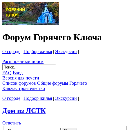
Форум Горячего Ключа
О городе
|
Подбор жилья
|
Экскурсии
|
Расширенный поиск
FAQ
Вход
Версия для печати
Список форумов
Общие форумы Горячего
Ключа
Строительство
О городе
|
Подбор жилья
|
Экскурсии
|
Дом из ЛСТК
Ответить