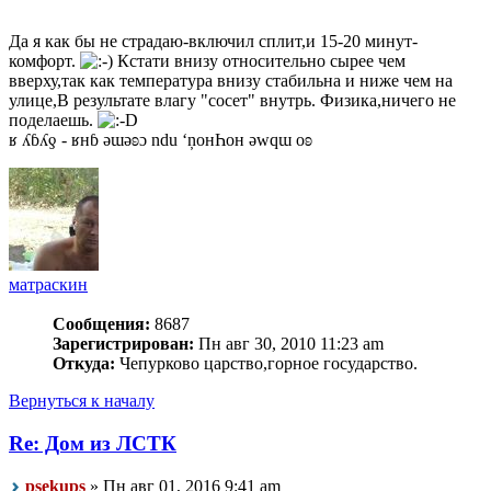
Да я как бы не страдаю-включил сплит,и 15-20 минут-
комфорт.
Кстати внизу относительно сырее чем
вверху,так как температура внизу стабильна и ниже чем на
улице,В результате влагу "сосет" внутрь. Физика,ничего не
поделаешь.
ʁ ʎɓʎƍ - ʁнɓ ǝɯǝʚɔ ndu ‘ņонҺон ǝwqɯ оʚ
матраскин
Сообщения:
8687
Зарегистрирован:
Пн авг 30, 2010 11:23 am
Откуда:
Чепурково царство,горное государство.
Вернуться к началу
Re: Дом из ЛСТК
psekups
» Пн авг 01, 2016 9:41 am