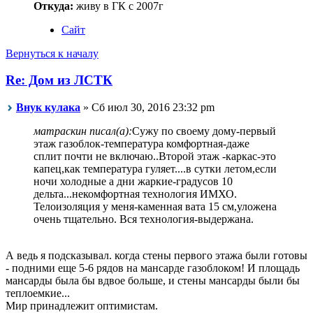
Откуда:
живу в ГК с 2007г
Сайт
Вернуться к началу
Re: Дом из ЛСТК
Внук кулака
» Сб июл 30, 2016 23:32 pm
матраскин писал(а):
Сужу по своему дому-первый
этаж газоблок-температура комфортная-даже
сплит почти не включаю..Второй этаж -каркас-это
капец,как температура гуляет....в сутки летом,если
ночи холодные а дни жаркие-градусов 10
дельта...некомфортная технология ИМХО.
Телоизоляция у меня-каменная вата 15 см,уложена
очень тщательно. Вся технология-выдержана.
А ведь я подсказывал. когда стены первого этажа были готовы
- подними еще 5-6 рядов на мансарде газоблоком! И площадь
мансарды была бы вдвое больше, и стены мансарды были бы
теплоемкие...
Мир принадлежит оптимистам.