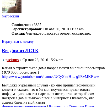
матраскин
Сообщения:
8687
Зарегистрирован:
Пн авг 30, 2010 11:23 am
Откуда:
Чепурково царство,горное государство.
Вернуться к началу
Re: Дом из ЛСТК
psekups
» Ср ноя 23, 2016 15:24 pm
Канал о строительсве дома набрал почти миллион просмотров
( 970 000 просмотров )
https://www.youtube.com/channel/UCyXmtH ... gIiRvMKEww
Был даже курьезный случай - ко мне пришел возможный
клиент и сказал, что я бы мог поучиться презентовать
информацию, как тот парень из интернета, который сам
построил дом и выложил все в интернет. Оказалось, что
ссылка была на мой канал
Форум ищет специалистов
|
Видеоканал Горячего Ключа
|