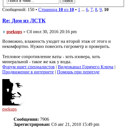
Сообщений: 150 •
Страница
10
из
10
•
1
...
6
,
7
,
8
,
9
,
10
Re: Дом из ЛСТК
psekups
» Сб июл 30, 2016 20:16 pm
Возможно, влажность уходит на второй этаж от этого и
некомфортно. Нужно повесить гигрометр и проверить.
Тепловое сопротивление ваты - хоть изовера, хоть
минеральной - такое же как у воды.
Форум ищет специалистов
|
Видеоканал Горячего Ключа
|
Продвижение в интернете
|
Помощь при переезде
psekups
Сообщения:
7906
Зарегистрирован:
Сб авг 21, 2010 15:49 pm