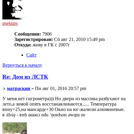
psekups
Сообщения:
7906
Зарегистрирован:
Сб авг 21, 2010 15:49 pm
Откуда:
живу в ГК с 2007г
Сайт
Вернуться к началу
Re: Дом из ЛСТК
матраскин
» Пн авг 01, 2016 20:57 pm
У меня нет гигрометра))) Но двери из массива разбухают на
лето,а зимой опять восстанавливаются...... Температура
вниу+25,на мансарде+30 Окно на юг-жалюзи алюминевые.
ʁ ʎɓʎƍ - ʁнɓ ǝɯǝʚɔ ndu ‘ņонҺон ǝwqɯ оʚ