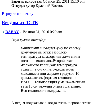
Зарегистрирован:
Сб июн 25, 2011 15:10 pm
Откуда:
хутор Красный Восток
Вернуться к началу
Re: Дом из ЛСТК
BABAY
» Вс июл 31, 2016 0:29 am
Внук кулака писал(а):
матраскин писал(а):
Сужу по своему
дому-первый этаж газоблок-
температура комфортная-даже сплит
почти не включаю..Второй этаж
-каркас-это капец,как температура
гуляет....в сутки летом,если ночи
холодные а дни жаркие-градусов 10
дельта...некомфортная технология
ИМХО. Телоизоляция у меня-каменная
вата 15 см,уложена очень тщательно.
Вся технология-выдержана.
А ведь я подсказывал. когда стены первого этажа