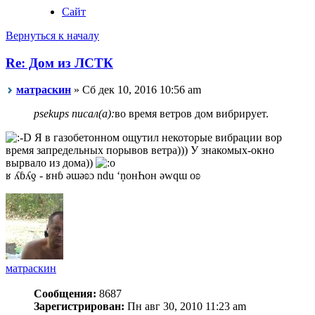
Сайт
Вернуться к началу
Re: Дом из ЛСТК
матраскин
» Сб дек 10, 2016 10:56 am
psekups писал(а):
во время ветров дом вибрирует.
Я в газобетонном ощутил некоторые вибрации вор
время запредельных порывов ветра))) У знакомых-окно
вырвало из дома))
ʁ ʎɓʎƍ - ʁнɓ ǝɯǝʚɔ ndu ‘ņонҺон ǝwqɯ оʚ
матраскин
Сообщения:
8687
Зарегистрирован:
Пн авг 30, 2010 11:23 am