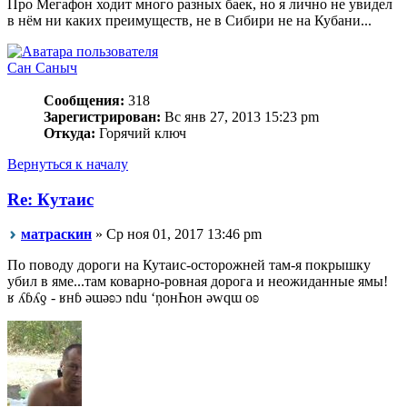
Про Мегафон ходит много разных баек, но я лично не увидел
в нём ни каких преимуществ, не в Сибири не на Кубани...
Сан Саныч
Сообщения:
318
Зарегистрирован:
Вс янв 27, 2013 15:23 pm
Откуда:
Горячий ключ
Вернуться к началу
Re: Кутаис
матраскин
» Ср ноя 01, 2017 13:46 pm
По поводу дороги на Кутаис-осторожней там-я покрышку
убил в яме...там коварно-ровная дорога и неожиданные ямы!
ʁ ʎɓʎƍ - ʁнɓ ǝɯǝʚɔ ndu ‘ņонҺон ǝwqɯ оʚ