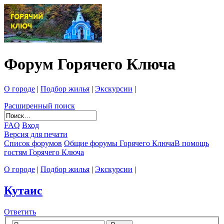
Форум Горячего Ключа
О городе
|
Подбор жилья
|
Экскурсии
|
Расширенный поиск
FAQ
Вход
Версия для печати
Список форумов
Общие форумы Горячего Ключа
В помощь
гостям Горячего Ключа
О городе
|
Подбор жилья
|
Экскурсии
|
Кутаис
Ответить