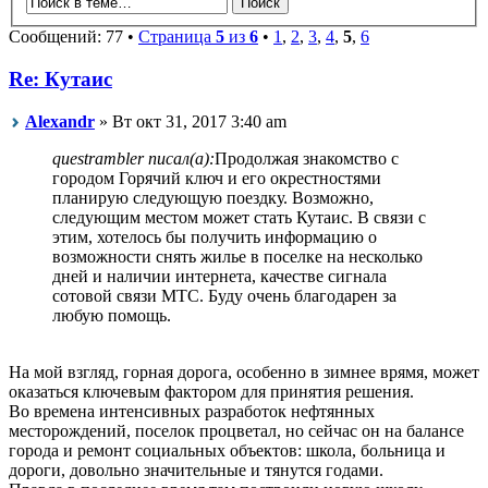
Сообщений: 77 •
Страница
5
из
6
•
1
,
2
,
3
,
4
,
5
,
6
Re: Кутаис
Alexandr
» Вт окт 31, 2017 3:40 am
questrambler писал(а):
Продолжая знакомство с
городом Горячий ключ и его окрестностями
планирую следующую поездку. Возможно,
следующим местом может стать Кутаис. В связи с
этим, хотелось бы получить информацию о
возможности снять жилье в поселке на несколько
дней и наличии интернета, качестве сигнала
сотовой связи МТС. Буду очень благодарен за
любую помощь.
На мой взгляд, горная дорога, особенно в зимнее врямя, может
оказаться ключевым фактором для принятия решения.
Во времена интенсивных разработок нефтянных
месторождений, поселок процветал, но сейчас он на балансе
города и ремонт социальных объектов: школа, больница и
дороги, довольно значительные и тянутся годами.