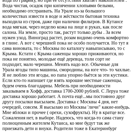
вода по графику, но при ее отсутствии хватает накопителей .
Вода чистая, осадок при кипячении хлопьями белыми,
необходимо отстраивать. На Урале из-за большого
количествах извести в воде и жёсткости бытовая техника
выходила из строя, даже при наличии фильтров. В Кутаисе
вода мягкая, через неделю кожа на лице и руках, как после
салона. На земле, просто так, растут только дубы . За всем
нужен уход. Виноград растет, розам видимо очень комфортно
в глине. А вот с черешней пока не особо получается. Но тут я
сама виновата, то с Москвы по каталогу навыписываю, то с
Крыма. Кстати с Крыма саженцы хорошо приживаются, но
пока не понятно, молодые ещё деревца, толи сорт не
подходит, мало черешни. Менять надо все. Обычные для
Урала ягоды типо машины, смородины, на юге что- то чахлые.
Я не люблю эти ягоды, но папа упорно бьётся за эти кустики.
Если кто-то напишет где взять хорошие местные саженцы,
будем очень благодарны. Мебель при необходимости
заказываем в Хофф, доставка 1700-2000 рублей. С Леруа тоже
доставка хорошо работает. А почта ещё...мы постоянно друг
другу посылки высылаем. Доставка с Москвы 4 дня, нет
очередей, совсем. Я высылаю из Москвы 'личи" какие-нибудь.
Мне яблоки и прочее ( орехи, сухофрукты). Ну в кратце все.
Сожаления нет, в выборе. Надеюсь, что когда-то сама стану
полноценным жителем Кутаиса, ко мне будут так же
приезжать дети и внуки. Родители тоже в Екатеринбург