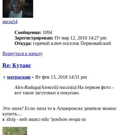
мила54
Сообщения:
1094
Зарегистрирован:
Пт мар 12, 2010 14:27 pm
Откуда:
горячий ключ поселок Первомайский
Вернуться к началу
Re: Кутаис
матраскин
» Вт фев 13, 2018 14:51 pm
Alex-Raduga(Алексей) писал(а):
На первом фото -
вот такие заготовки я покупаю.
Это липа? Если липа то в Апшеронске дешевле можно
купить....
ʁ ʎɓʎƍ - ʁнɓ ǝɯǝʚɔ ndu ‘ņонҺон ǝwqɯ оʚ