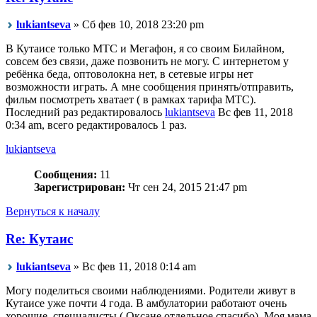
lukiantseva
» Сб фев 10, 2018 23:20 pm
В Кутаисе только МТС и Мегафон, я со своим Билайном,
совсем без связи, даже позвонить не могу. С интернетом у
ребёнка беда, оптоволокна нет, в сетевые игры нет
возможности играть. А мне сообщения принять/отправить,
фильм посмотреть хватает ( в рамках тарифа МТС).
Последний раз редактировалось
lukiantseva
Вс фев 11, 2018
0:34 am, всего редактировалось 1 раз.
lukiantseva
Сообщения:
11
Зарегистрирован:
Чт сен 24, 2015 21:47 pm
Вернуться к началу
Re: Кутаис
lukiantseva
» Вс фев 11, 2018 0:14 am
Могу поделиться своими наблюдениями. Родители живут в
Кутаисе уже почти 4 года. В амбулатории работают очень
хорошие, специалисты ( Оксане отдельное спасибо). Моя мама