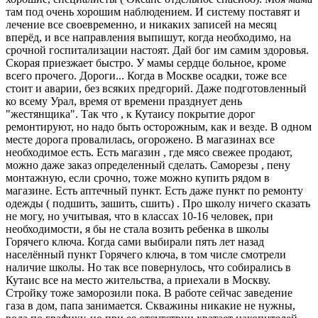
там под очень хорошим наблюдением. И систему поставят и
лечение все своевременно, и никаких записей на месяц
вперёд, и все направления выпишут, когда необходимо, на
срочной госпитализации настоят. Дай бог им самим здоровья.
Скорая приезжает быстро. У мамы сердце больное, кроме
всего прочего. Дороги... Когда в Москве осадки, тоже все
стоит и аварии, без всяких предгорий. Даже подготовленный
ко всему Урал, время от времени празднует день
"жестянщика". Так что , к Кутаису покрытие дорог
ремонтируют, но надо быть осторожным, как и везде. В одном
месте дорога провалилась, огорожено. В магазинах все
необходимое есть. Есть магазин , где мясо свежее продают,
можно даже заказ определенный сделать. Саморезы , пену
монтажную, если срочно, тоже можно купить рядом в
магазине. Есть аптечный пункт. Есть даже пункт по ремонту
одежды ( подшить, зашить, сшить) . Про школу ничего сказать
не могу, но учитывая, что в классах 10-16 человек, при
необходимости, я бы не стала возить ребенка в школы
Горячего ключа. Когда сами выбирали пять лет назад
населённый пункт Горячего ключа, в том числе смотрели
наличие школы. Но так все повернулось, что собирались в
Кутаис все на место жительства, а приехали в Москву.
Стройку тоже заморозили пока. В работе сейчас заведение
газа в дом, папа занимается. Скважины никакие не нужны,