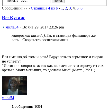
Сообщений: 77 •
Страница
4
из
6
•
1
,
2
,
3
,
4
,
5
,
6
Re: Кутаис
мила54
» Вс янв 29, 2017 23:26 pm
матраскин писал(а):
Так в станицах фельдшера же
есть....Скорая-это госпитализация.
Вот именно,об этом и речь! Вдруг что-то серьезное и скорая
не успеет?!
"Истинно говорю вам: так как вы сделали это одному из сих
братьев Моих меньших, то сделали Мне" (Матф., 25:31)
мила54
Сообщения:
1094