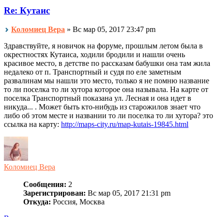
Re: Кутаис
Коломиец Вера
» Вс мар 05, 2017 23:47 pm
Здравствуйте, я новичок на форуме, прошлым летом была в
окрестностях Кутаиса, ходили бродили и нашли очень
красивое место, в детстве по рассказам бабушки она там жила
недалеко от п. Транспортный и судя по еле заметным
развалинам мы нашли это место, только я не помню название
то ли поселка то ли хутора которое она называла. На карте от
поселка Транспортный показана ул. Лесная и она идет в
никуда... . Может быть кто-нибудь из старожилов знает что
либо об этом месте и названии то ли поселка то ли хутора? это
ссылка на карту:
http://maps-city.ru/map-kutais-19845.html
Коломиец Вера
Сообщения:
2
Зарегистрирован:
Вс мар 05, 2017 21:31 pm
Откуда:
Россия, Москва