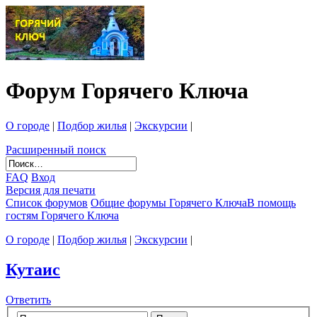
Форум Горячего Ключа
О городе
|
Подбор жилья
|
Экскурсии
|
Расширенный поиск
FAQ
Вход
Версия для печати
Список форумов
Общие форумы Горячего Ключа
В помощь
гостям Горячего Ключа
О городе
|
Подбор жилья
|
Экскурсии
|
Кутаис
Ответить