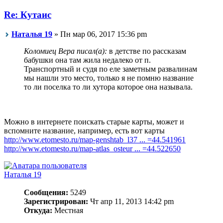
Re: Кутаис
Наталья 19
» Пн мар 06, 2017 15:36 pm
Коломиец Вера писал(а):
в детстве по рассказам
бабушки она там жила недалеко от п.
Транспортный и судя по еле заметным развалинам
мы нашли это место, только я не помню название
то ли поселка то ли хутора которое она называла.
Можно в интернете поискать старые карты, может и
вспомните название, например, есть вот карты
http://www.etomesto.ru/map-genshtab_l37 ... =44.541961
http://www.etomesto.ru/map-atlas_osteur ... =44.522650
Наталья 19
Сообщения:
5249
Зарегистрирован:
Чт апр 11, 2013 14:42 pm
Откуда:
Местная