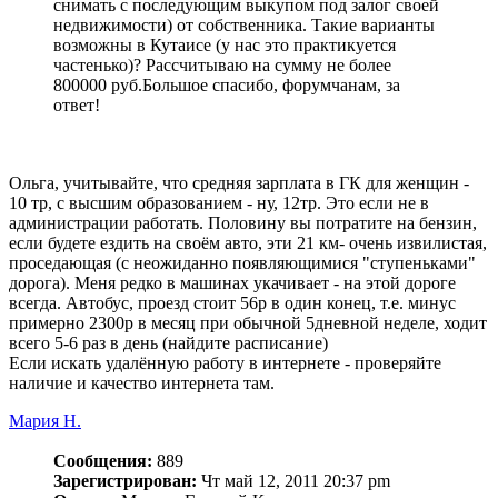
снимать с последующим выкупом под залог своей
недвижимости) от собственника. Такие варианты
возможны в Кутаисе (у нас это практикуется
частенько)? Рассчитываю на сумму не более
800000 руб.Большое спасибо, форумчанам, за
ответ!
Ольга, учитывайте, что средняя зарплата в ГК для женщин -
10 тр, с высшим образованием - ну, 12тр. Это если не в
администрации работать. Половину вы потратите на бензин,
если будете ездить на своём авто, эти 21 км- очень извилистая,
проседающая (с неожиданно появляющимися "ступеньками"
дорога). Меня редко в машинах укачивает - на этой дороге
всегда. Автобус, проезд стоит 56р в один конец, т.е. минус
примерно 2300р в месяц при обычной 5дневной неделе, ходит
всего 5-6 раз в день (найдите расписание)
Если искать удалённую работу в интернете - проверяйте
наличие и качество интернета там.
Мария Н.
Сообщения:
889
Зарегистрирован:
Чт май 12, 2011 20:37 pm