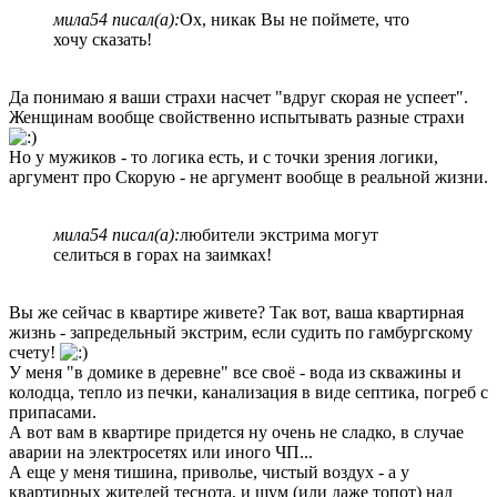
мила54 писал(а):
Ох, никак Вы не поймете, что
хочу сказать!
Да понимаю я ваши страхи насчет "вдруг скорая не успеет".
Женщинам вообще свойственно испытывать разные страхи
Но у мужиков - то логика есть, и с точки зрения логики,
аргумент про Скорую - не аргумент вообще в реальной жизни.
мила54 писал(а):
любители экстрима могут
селиться в горах на заимках!
Вы же сейчас в квартире живете? Так вот, ваша квартирная
жизнь - запредельный экстрим, если судить по гамбургскому
счету!
У меня "в домике в деревне" все своё - вода из скважины и
колодца, тепло из печки, канализация в виде септика, погреб с
припасами.
А вот вам в квартире придется ну очень не сладко, в случае
аварии на электросетях или иного ЧП...
А еще у меня тишина, приволье, чистый воздух - а у
квартирных жителей теснота, и шум (или даже топот) над