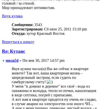
головой / за стеной.
Мир принадлежит оптимистам.
Внук кулака
Сообщения:
3543
Зарегистрирован:
Сб июн 25, 2011 15:10 pm
Откуда:
хутор Красный Восток
Вернуться к началу
Re: Кутаис
мила54
» Пн янв 30, 2017 14:57 pm
Внук кулака писал(а):
Вы же сейчас в квартире
живете? Так вот, ваша квартирная жизнь -
запредельный экстрим, если судить по
гамбургскому счету!
У меня "в домике в деревне" все своё - вода из
скважины и колодца, тепло из печки, канализация
в виде септика, погреб с припасами.
А вот вам в квартире придется ну очень не сладко,
в случае аварии на электросетях или иного ЧП...
А еще у меня тишина, приволье, чистый воздух - а