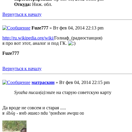
Откуда:
Ниж. обл.
Вернуться к началу
Fuze777
» Вт фев 04, 2014 22:13 pm
http://ru.wikipedia.org/wiki/
Голиаф_(радиостанция)
я про вот этот, аналог и под ГК.
Fuze777
Вернуться к началу
матраскин
» Вт фев 04, 2014 22:15 pm
Syozha писал(а):
ньте на старую советскую карту
Да вроде не совсем и старая .....
ʁ ʎɓʎƍ - ʁнɓ ǝɯǝʚɔ ndu ‘ņонҺон ǝwqɯ оʚ