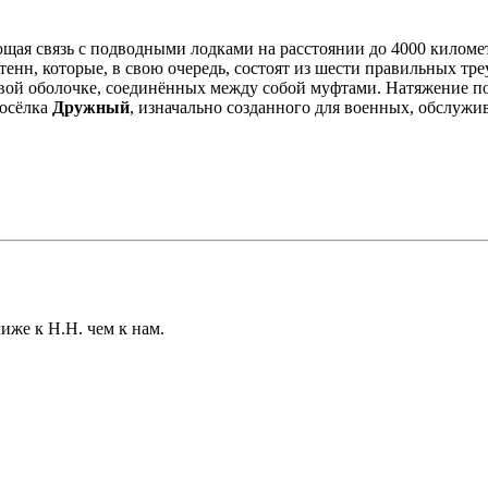
ая связь с подводными лодками на расстоянии до 4000 километ
енн, которые, в свою очередь, состоят из шести правильных тр
вой оболочке, соединённых между собой муфтами. Натяжение по
посёлка
Дружный
, изначально созданного для военных, обслуж
иже к Н.Н. чем к нам.