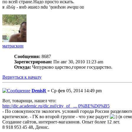
по всей стране.Надо просто искать.
ʁ ʎɓʎƍ - ʁнɓ ǝɯǝʚɔ ndu ‘ņонҺон ǝwqɯ оʚ
матраскин
Сообщения:
8687
Зарегистрирован:
Пн авг 30, 2010 11:23 am
Откуда:
Чепурково царство,горное государство.
Вернуться к началу
DenisR
» Ср фев 05, 2014 14:49 pm
Вот, товарищи, нашел что:
http://dic.academic.ru/dic.nsf/city_of_ ... 0%BE%D0%B5
- По совокупности экологич. условий города России разделяются
критическое. - ГК во второй группе - что уже радует
(в сем
Создание сайтов, интернет-магазинов. Опыт более 12 лет.
8 918 953 45 48, Денис.