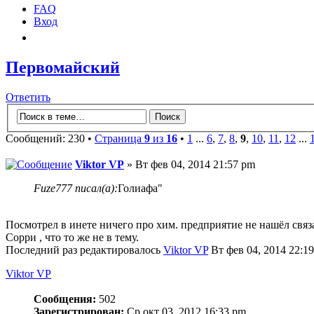
FAQ
Вход
Первомайский
Ответить
Сообщений: 230 •
Страница
9
из
16
•
1
...
6
,
7
,
8
,
9
,
10
,
11
,
12
...
Viktor VP
» Вт фев 04, 2014 21:57 pm
Fuze777 писал(а):
Голиафа"
Посмотрел в инете ничего про хим. предприятие не нашёл связан
Сорри , что то же не в тему.
Последний раз редактировалось
Viktor VP
Вт фев 04, 2014 22:19
Viktor VP
Сообщения:
502
Зарегистрирован:
Ср окт 03, 2012 16:33 pm