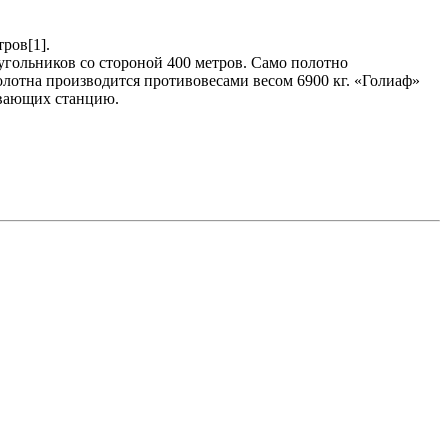
ров[1].
еугольников со стороной 400 метров. Само полотно
лотна производится противовесами весом 6900 кг. «Голиаф»
ивающих станцию.