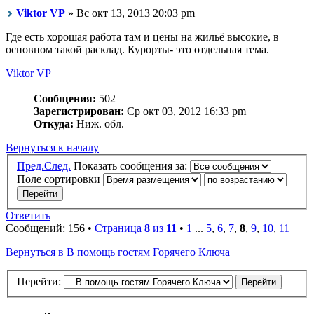
Viktor VP
» Вс окт 13, 2013 20:03 pm
Где есть хорошая работа там и цены на жильё высокие, в
основном такой расклад. Курорты- это отдельная тема.
Viktor VP
Сообщения:
502
Зарегистрирован:
Ср окт 03, 2012 16:33 pm
Откуда:
Ниж. обл.
Вернуться к началу
Пред.
След.
Показать сообщения за:
Поле сортировки
Ответить
Сообщений: 156 •
Страница
8
из
11
•
1
...
5
,
6
,
7
,
8
,
9
,
10
,
11
Вернуться в В помощь гостям Горячего Ключа
Перейти: