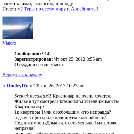
расчет климат, экологию, природу.
Полетим?
Туры по всему миру
и
Авиабилеты!
Viajero
Сообщения:
914
Зарегистрирован:
Чт окт 25, 2012 8:55 am
Откуда:
из разных мест
Вернуться к началу
DmitryDV
» Сб янв 26, 2013 10:23 am
Svetuek писал(а):
В Краснодар не очень хочется.
Жилье я тут смотрела krasnodom.ru/Недвижимость/
Квартиры.aspx
1к квартиры 1млн с небольшим -это неправда?
и дачу в пригороде планируем krasnodom.ru/
Недвижимость/Дома.aspx есть меньше 1млн, тоже
неправда?
приедем -всё посмотрим. может и переезжать не