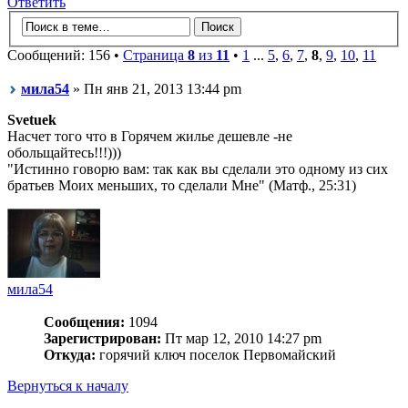
Ответить
Сообщений: 156 •
Страница
8
из
11
•
1
...
5
,
6
,
7
,
8
,
9
,
10
,
11
мила54
» Пн янв 21, 2013 13:44 pm
Svetuek
Насчет того что в Горячем жилье дешевле -не
обольщайтесь!!!)))
"Истинно говорю вам: так как вы сделали это одному из сих
братьев Моих меньших, то сделали Мне" (Матф., 25:31)
мила54
Сообщения:
1094
Зарегистрирован:
Пт мар 12, 2010 14:27 pm
Откуда:
горячий ключ поселок Первомайский
Вернуться к началу