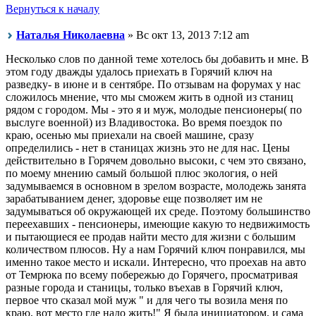
Вернуться к началу
Наталья Николаевна
» Вс окт 13, 2013 7:12 am
Несколько слов по данной теме хотелось бы добавить и мне. В
этом году дважды удалось приехать в Горячий ключ на
разведку- в июне и в сентябре. По отзывам на форумах у нас
сложилось мнение, что мы сможем жить в одной из станиц
рядом с городом. Мы - это я и муж, молодые пенсионеры( по
выслуге военной) из Владивостока. Во время поездок по
краю, осенью мы приехали на своей машине, сразу
определились - нет в станицах жизнь это не для нас. Цены
действительно в Горячем довольно высоки, с чем это связано,
по моему мнению самый большой плюс экология, о ней
задумываемся в основном в зрелом возрасте, молодежь занята
зарабатыванием денег, здоровье еще позволяет им не
задумываться об окружающей их среде. Поэтому большинство
переехавших - пенсионеры, имеющие какую то недвижимость
и пытающиеся ее продав найти место для жизни с большим
количеством плюсов. Ну а нам Горячий ключ понравился, мы
именно такое место и искали. Интересно, что проехав на авто
от Темрюка по всему побережью до Горячего, просматривая
разные города и станицы, только въехав в Горячий ключ,
первое что сказал мой муж " и для чего ты возила меня по
краю, вот место где надо жить!" Я была инициатором, и сама