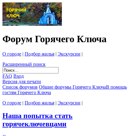
Форум Горячего Ключа
О городе
|
Подбор жилья
|
Экскурсии
|
Расширенный поиск
FAQ
Вход
Версия для печати
Список форумов
Общие форумы Горячего Ключа
В помощь
гостям Горячего Ключа
О городе
|
Подбор жилья
|
Экскурсии
|
Наша попытка стать
горячеключевцами