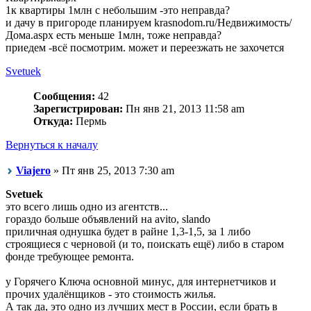
1к квартиры 1млн с небольшим -это неправда?
и дачу в пригороде планируем krasnodom.ru/Недвижимость/
Дома.aspx есть меньше 1млн, тоже неправда?
приедем -всё посмотрим. может и переезжать не захочется
Svetuek
Сообщения:
42
Зарегистрирован:
Пн янв 21, 2013 11:58 am
Откуда:
Пермь
Вернуться к началу
Viajero
» Пт янв 25, 2013 7:30 am
Svetuek
это всего лишь одно из агентств...
гораздо больше объявлений на avito, slando
приличная однушка будет в райне 1,3-1,5, за 1 либо
строящиеся с черновой (и то, поискать ещё) либо в старом
фонде требующее ремонта.
у Горячего Ключа основной минус, для интернетчиков и
прочих удалёнщиков - это стоимость жилья.
А так да, это одно из лучших мест в России, если брать в