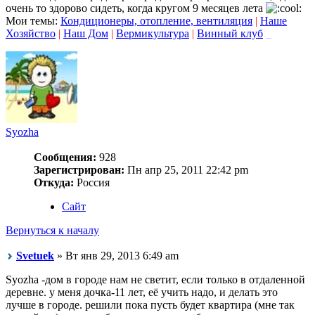
очень то здорово сидеть, когда кругом 9 месяцев лета
Мои темы:
Кондиционеры, отопление, вентиляция
|
Наше
Хозяйство
|
Наш Дом
|
Вермикультура
|
Винный клуб
_
Syozha
Сообщения:
928
Зарегистрирован:
Пн апр 25, 2011 22:42 pm
Откуда:
Россия
Сайт
Вернуться к началу
Svetuek
» Вт янв 29, 2013 6:49 am
Syozha -дом в городе нам не светит, если только в отдаленной
деревне. у меня дочка-11 лет, её учить надо, и делать это
лучше в городе. решили пока пусть будет квартира (мне так