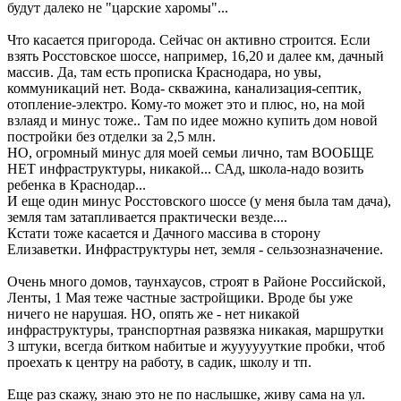
будут далеко не "царские харомы"...
Что касается пригорода. Сейчас он активно строится. Если
взять Росстовское шоссе, например, 16,20 и далее км, дачный
массив. Да, там есть прописка Краснодара, но увы,
коммуникаций нет. Вода- скважина, канализация-септик,
отопление-электро. Кому-то может это и плюс, но, на мой
взлаяд и минус тоже.. Там по идее можно купить дом новой
постройки без отделки за 2,5 млн.
НО, огромный минус для моей семьи лично, там ВООБЩЕ
НЕТ инфраструктуры, никакой... САд, школа-надо возить
ребенка в Краснодар...
И еще один минус Росстовского шоссе (у меня была там дача),
земля там затапливается практически везде....
Кстати тоже касается и Дачного массива в сторону
Елизаветки. Инфраструктуры нет, земля - сельзозназначение.
Очень много домов, таунхаусов, строят в Районе Российской,
Ленты, 1 Мая теже частные застройщики. Вроде бы уже
ничего не нарушая. НО, опять же - нет никакой
инфраструктуры, транспортная развязка никакая, маршрутки
3 штуки, всегда битком набитые и жууууууткие пробки, чтоб
проехать к центру на работу, в садик, школу и тп.
Еще раз скажу, знаю это не по наслышке, живу сама на ул.