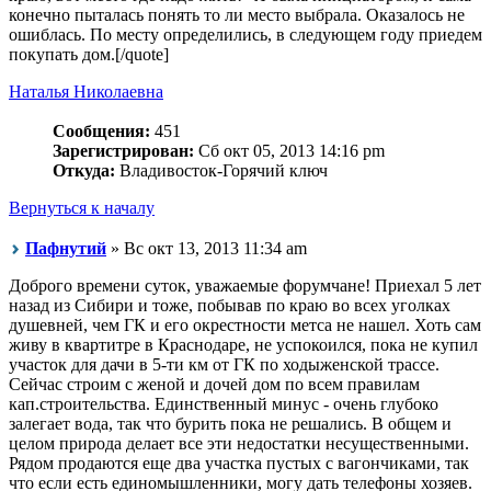
конечно пыталась понять то ли место выбрала. Оказалось не
ошиблась. По месту определились, в следующем году приедем
покупать дом.[/quote]
Наталья Николаевна
Сообщения:
451
Зарегистрирован:
Сб окт 05, 2013 14:16 pm
Откуда:
Владивосток-Горячий ключ
Вернуться к началу
Пафнутий
» Вс окт 13, 2013 11:34 am
Доброго времени суток, уважаемые форумчане! Приехал 5 лет
назад из Сибири и тоже, побывав по краю во всех уголках
душевней, чем ГК и его окрестности метса не нашел. Хоть сам
живу в квартитре в Краснодаре, не успокоился, пока не купил
участок для дачи в 5-ти км от ГК по ходыженской трассе.
Сейчас строим с женой и дочей дом по всем правилам
кап.строительства. Единственный минус - очень глубоко
залегает вода, так что бурить пока не решались. В общем и
целом природа делает все эти недостатки несущественными.
Рядом продаются еще два участка пустых с вагончиками, так
что если есть единомышленники, могу дать телефоны хозяев.