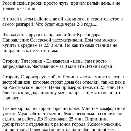
Российской, пробки просто жуть, причем целый день, а не
только в час пик.
А полей в этом районе еще ой как много, и строительство в
самом разгаре!!! Что будет еще через 2-3 года....
Что касается других направлений от Краснодара.
Направление Северской рассматривали. Дом там можно
купить в среднем за 2,5-3 млн. Но как то сама станица не
понравилась, не уютно там.
Сторону Титаровки - Елизаветки - цены там просто
запредельные. Частный дом за 3 млн-это Ветхий сарай!
Сторону Старокорсунской, х. Ленина. - тоже, много частных
застройщиков, которые строят дома без отделки, так же как и
на Росстовском шоссе. Цены примерно теже, от 2,5 млн. Но
близость к водохранилищу меня напрягает, мы отмели этот
вариант.
Так выбор пал на город Горячий ключ. Мне там комфортно и
уютно. Муж работает сменно, будет несколько раз в неделю
ездить на работу. До Краснодара 25 мин. Впринципе,
добираться с отдаленных районов города (Комсомольский,
Гидрострой, Пашковка) до центра один фиг по пробкам.