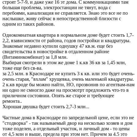
строят 5-7-9, и даже уже 16 эт дома. С коммуникациями там
большая проблема, электростанции не тянут, вода с
перебоями, канализация не справляется. Знаю это все не по
наслышке, живу сейчас в непостредственной близости с
одним из таких районов.
Однокомнатная квартира в нормальном доме будет стоить 1,7-
2,2, взависимости от района, годов постройки и квадратуры.
Знакомые недавно купили однушку 47 кв.м. еще без
свидетельства в новостройке в отдаленном районе
(Витаминкомбинат) за 1,8 млн.
Выбирая смотрели в этом же доме 1 к.кв 36 кв за 1,45 млн,
тоже еще без св-ва.
за 2,5 млн. в Краснодаре не купить 3 к кв. или это будет очень-
очень старая, "вхлам" хрущевка, очень маленькой квадратуры.
2 к.кв вроде бы можно найти, НО, прозвонив по агентвам-нам
ни одно не смногло даже на просмотрт предложить что-то в
приличном состоянии. Опять же старое и требующее
ремонта..
Хорошая двушка будет стоить 2,7-3 млн...
Частные дома в Краснодаре по запредельной цене, если это не
"стодворка" - так называемый двор на несколько хозяев и дом
тоже поделен, а отдельный участок, и личный дом - то цены
от 4,5 млн и выше, предела при этом нет. Причем за 4.5 это