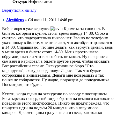
Откуда:
Нефтеюганск
Вернуться к началу
Alex86rus
» Сб июн 11, 2011 14:46 pm
Всё, с моря я уже вернулся
Кроме мата слов нет. В
билете, который я купил, стоит время выезда 14-30. Стою и
смотрю, что подозрительно никого нет. Звоню по телефону,
указанному в билете, мне отвечают, что автобус отправляется
в 14-00. Спрашиваю, что мне делать, как вернуть деньги, ведь
у меня время в билете стоит 14-30. Меня просто нагло
обругали, сказали что такого быть не может. Ну наверное я
сам взял и нарисовал в билете другое время, чтобы опоздать.
Вот российский сервис. Экскурсионное бюро "Сто
маршрутов", экскурсовода зовут Лариса. Так что будьте
осторожны и внимательны. Деньги мне возвращать я так
понял не собираются. Ну ладно, подождем до понедельника.
Посмотрим, что будет.
Кстати, когда ездил на экскурсию по городу с посещением
Богатырских пещер, ещё тогда обратил на немного нагловатое
поведение этого экскурсовода. Никто не предупреждал, что
придется идти на подъём 20 минут и что в лесу много
комаров. Две женщины сразу вышли из леса, как только