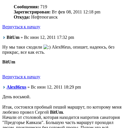
Сообщения:
719
Зарегистрирован:
Вт фев 08, 2011 12:18 pm
Откуда:
Нефтеюганск
Вернуться к началу
BitUm
» Вс июн 12, 2011 17:32 pm
Ну мы таки сходили
Alex86rus, опишет, надеюсь, без
прикрас, все как есть.
BitUm
Вернуться к началу
Alex86rus
» Вс июн 12, 2011 18:29 pm
День восьмой.
Итак, состоялся пробный пеший маршрут, по которому меня
любезно провел Сергей
BitUm
.
Начали от столовой, которая находится напротив санатория
"Предгорье Кавказа". Большую часть маршрут проходил
лесом, практически без готовой тропы. Потом это всё