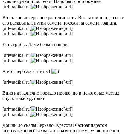
всякие сучки и палочки. Надо быть осторожнее.
[url=radikal.ru]
[/url]
Вот такое интересное растение есть. Вот такой плод, а если
его раскрыть, внутри семена похожи на семена граната.
[url=radikal.ru]
[/url]
[url=radikal.ru]
[/url]
Есть грибы. Даже белый нашли.
[url=radikal.ru]
[/url]
[url=radikal.ru]
[/url]
А вот перо жар-птицы!
[url=radikal.ru]
[/url]
Вниз идт конечно гораздо проще, но в некоторых местах
спуск тоже крутоват.
[url=radikal.ru]
[/url]
[url=radikal.ru]
[/url]
Дошли до скалы Зеркало. Красота! Фотоаппаратом
невозможно всё захватить сразу, поэтому лучше конечно