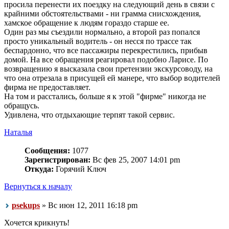
просила перенести их поездку на следующий день в связи с
крайними обстоятельствами - ни грамма снисхождения,
хамское обращение к людям гораздо старше ее.
Один раз мы съездили нормально, а второй раз попался
просто уникальный водитель - он несся по трассе так
беспардонно, что все пассажиры перекрестились, прибыв
домой. На все обращения реагировал подобно Ларисе. По
возвращению я высказала свои претензии экскурсоводу, на
что она отрезала в присущей ей манере, что выбор водителей
фирма не предоставляет.
На том и расстались, больше я к этой "фирме" никогда не
обращусь.
Удивлена, что отдыхающие терпят такой сервис.
Наталья
Сообщения:
1077
Зарегистрирован:
Вс фев 25, 2007 14:01 pm
Откуда:
Горячий Ключ
Вернуться к началу
psekups
» Вс июн 12, 2011 16:18 pm
Хочется крикнуть!