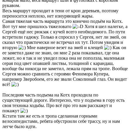
комаров мало, весь маршрут шли в футболках с коротким
рукавом.
Весь маршрут проходит в тени от крон деревьев, поэтому
переносится неплохо, нет изнуряющей жары.
Самая тяжелая часть маршрута это конечно подъём на Котх.
Вот тут мне пришлось тяжеловато
Хотя я шел налегке, а
Сергей ещё нес рюкзак с кучей всего необходимого. По пути
встретили гадюку. Только я спросил у Сергея, нет ли змей, он
сказал что практически не встречал их тут. Потом увидим и
вторую
Мне наверное везет на змей и клещей
Как он
ее заметил даже не знаю, он мне 2 раза показывал, где она
лежит, но я так и не увидел пока она не поползла, маленькая
серая под цвет опавшей листвы, толщиной с карандаш,
вообще бы никогда не заметил, лежала прям на тропе. Вообще
Сергея можно сравнить с героями Фенимора Купера,
например Зверобоем, его же звали Соколиный глаз. Он видит
всё!
Последняя часть подъема на Котх проходила по
существующей дороге. Интересно, что у подъема в гору есть
своя техника ходьбы. Про всё про это вам расскажут и
покажут
Кстати там же есть и тропа сделанная горными
велосипедистами, ребята обустроили себе трассу, ну и нам
легче было идти.