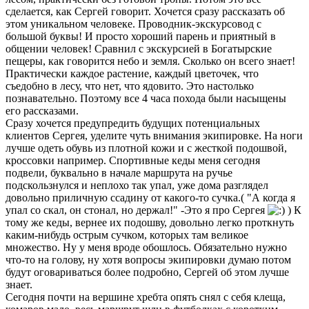
сделается, как Сергей говорит. Хочется сразу рассказать об
этом уникальном человеке. Проводник-экскурсовод с
большой буквы! И просто хороший парень и приятный в
общении человек! Сравнил с экскурсией в Богатырские
пещеры, как говорится небо и земля. Сколько он всего знает!
Практически каждое растение, каждый цветочек, что
съедобно в лесу, что нет, что ядовито. Это настолько
познавательно. Поэтому все 4 часа похода были насыщены
его рассказами.
Сразу хочется предупредить будущих потенциальных
клиентов Сергея, уделите чуть внимания экипировке. На ноги
лучше одеть обувь из плотной кожи и с жесткой подошвой,
кроссовки например. Спортивные кеды меня сегодня
подвели, буквально в начале маршрута на ручье
подскользнулся и неплохо так упал, уже дома разглядел
довольно приличную ссадину от какого-то сучка.( "А когда я
упал со скал, он стонал, но держал!" -Это я про Сергея
) К
тому же кеды, вернее их подошву, довольно легко проткнуть
каким-нибудь острым сучком, которых там великое
множество. Ну у меня вроде обошлось. Обязательно нужно
что-то на голову, ну хотя вопросы экипировки думаю потом
будут оговариваться более подробно, Сергей об этом лучше
знает.
Сегодня почти на вершине хребта опять снял с себя клеща,