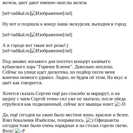
железа, цвет дают именно окислы железа
[url=radikal.ru]
[/url]
Ну вот и подошла к концу наша экскурсия, выходим в город
[url=radikal.ru]
[/url]
А в городе вот такие вот розы!:)
[url=radikal.ru]
[/url]
Под занавес восьмого дня посетил концерт казачьего
кубанского хора "Горячие Ключи". Довольно неплохо.
Сейчас на улице идет дискотека, но подбор песен меня
конечно немного удивил. Ладно, не будем об этом. На вкус и
цвет как говорится.
Хочется сказать Сергею ещё раз спасибо за маршрут, и на
шурпу с чаем Сергей точно сил уже не хватило, после обеда
отрубился как подкошенный, сейчас все мышцы ноют
Да, ещё сегодня на ужин было местное вино, красное и белое.
Взял бокальчик Изабеллы, понравилось.
Официанты
сегодня тоже были очень нарядные и на столах горели свечи.
Воть!