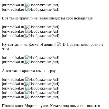
[url=radikal.ru]
[/url]
[url=radikal.ru]
[/url]
Вот такие трамплины велосипедисты себе понаделали
[url=radikal.ru]
[/url]
[url=radikal.ru]
[/url]
[url=radikal.ru]
[/url]
Ну вот мы и на Котхе! Я дошел!
Подъем занял ровно 2
часа.
[url=radikal.ru]
[/url]
[url=radikal.ru]
[/url]
А вот такая красота там наверху
[url=radikal.ru]
[/url]
[url=radikal.ru]
[/url]
[url=radikal.ru]
[/url]
[url=radikal.ru]
[/url]
[url=radikal.ru]
[/url]
Пошли вниз. Море лопухов. Кстати под ними скрываются