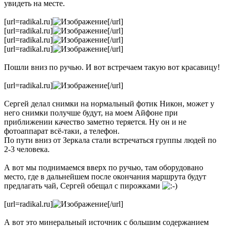
увидеть на месте.
[url=radikal.ru]
[/url]
[url=radikal.ru]
[/url]
[url=radikal.ru]
[/url]
[url=radikal.ru]
[/url]
Пошли вниз по ручью. И вот встречаем такую вот красавицу!
[url=radikal.ru]
[/url]
Сергей делал снимки на нормальный фотик Никон, может у
него снимки получше будут, на моем Айфоне при
приближении качество заметно теряется. Ну он и не
фотоаппарат всё-таки, а телефон.
По пути вниз от Зеркала стали встречаться группы людей по
2-3 человека.
А вот мы поднимаемся вверх по ручью, там оборудовано
место, где в дальнейшем после окончания маршрута будут
предлагать чай, Сергей обещал с пирожками
[url=radikal.ru]
[/url]
А вот это минеральный источник с большим содержанием