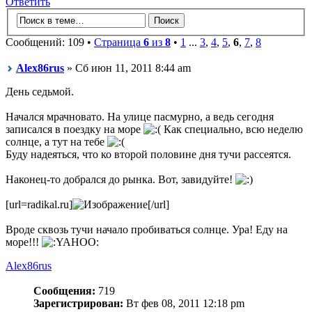
Ответить
Сообщений: 109 •
Страница
6
из
8
•
1
...
3
,
4
,
5
,
6
,
7
,
8
Alex86rus
» Сб июн 11, 2011 8:44 am
День седьмой.
Начался мрачновато. На улице пасмурно, а ведь сегодня
записался в поездку на море
Как специально, всю неделю
солнце, а тут на тебе
Буду надеяться, что ко второй половине дня тучи рассеятся.
Наконец-то добрался до рынка. Вот, завидуйте!
[url=radikal.ru]
[/url]
Вроде сквозь тучи начало пробиваться солнце. Ура! Еду на
море!!!
Alex86rus
Сообщения:
719
Зарегистрирован:
Вт фев 08, 2011 12:18 pm