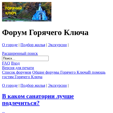
Форум Горячего Ключа
О городе
|
Подбор жилья
|
Экскурсии
|
Расширенный поиск
FAQ
Вход
Версия для печати
Список форумов
Общие форумы Горячего Ключа
В помощь
гостям Горячего Ключа
О городе
|
Подбор жилья
|
Экскурсии
|
В каком санатории лучше
подлечиться?