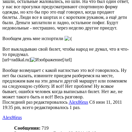
зашли, остальные жаловались, но шли. На что был один ответ,
у нас все прогулки предусматривают спортивную форму
одежды, но кто бы про это ещё говорил, когда продают
билеты. Люди все в шортах и с коротким рукавом, а ещё дети
были. Деньги заплатили и ладно, остальное пофиг. Будут
недовольные - нестрашно, через неделю другие приедут.
Вообщем день мне испортили
Вот выкладываю свой билет, чтобы народ не думал, что я что-
то придумал.
[url=radikal.ru]
[/url]
Вообще возмущает с какой наглостью это всё говорилось. Ну
нет бы сказать, извините приедем разберемся на месте,
предложим вам на эти деньги другой маршрут или поменяем
на следующую субботу. И всё! Нет проблем! Ну всякое
бывает, ошибся человек когда выписывал билет. Нет же, не
может такого быть и всё! Весь разговор.
Последний раз редактировалось
Alex86rus
Сб июн 11, 2011
19:35 pm, всего редактировалось 1 раз.
Alex86rus
Сообщения:
719