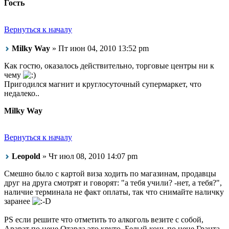
Гость
Вернуться к началу
Milky Way
» Пт июн 04, 2010 13:52 pm
Как гостю, оказалось действительно, торговые центры ни к
чему
Пригодился магнит и круглосуточный супермаркет, что
недалеко..
Milky Way
Вернуться к началу
Leopold
» Чт июл 08, 2010 14:07 pm
Смешно было с картой виза ходить по магазинам, продавцы
друг на друга смотрят и говорят: "а тебя учили? -нет, а тебя?",
наличие терминала не факт оплаты, так что снимайте наличку
заранее
PS если решите что отметить то алкоголь везите с собой,
Арарат по цене Отарда это круто, Белый конь по цене Гранта,