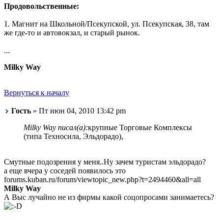
Продовольственные:
1. Магнит на Школьной/Псекупской, ул. Псекупская, 38, там
же где-то и автовокзал, и старый рынок.
...
Milky Way
Вернуться к началу
Гость
» Пт июн 04, 2010 13:42 pm
Milky Way писал(а):
крупные Торговые Комплексы
(типа Техносила, Эльдорадо),
Смутные подозрения у меня..Ну зачем туристам эльдорадо?
а еще вчера у соседей появилось это
forums.kuban.ru/forum/viewtopic_new.php?t=2494460&all=all
Milky Way
А Выс лучайно не из фирмы какой соцопросами занимаетесь?