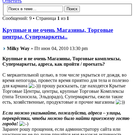
Ответить
Сообщений: 9 • Страница
1
из
1
Крупные и не очень Магазины, Торговые
центры, Супермаркеты..
Milky Way
» Пт июн 04, 2010 13:30 pm
Крупные и не очень Магазины, Торговые комплексы,
Супермаркеты, адреса, как пройти / проехать?
С меркантильной целью, в том числе укрыться от дождя, во
время непогоды, провести время приятно для тела и полезно
для кармана
)) прошу разсказать, где находятся Крытые
Торговые Центры, центры, крупные Торговые Комплексы
(типа Техносила, Эльдорадо), Супермаркеты, ежели такие
есть, хозяйственные, продуктовые и прочие магазины
)
Если можно указывайте, пожалуйста, адреса – улицы,
перекрёстки, чтобы можно было найти приезжему гостю
города!
Заранее рошу прощения, если администратору сайта или
участникам не по душе придётся моя высокая активность,