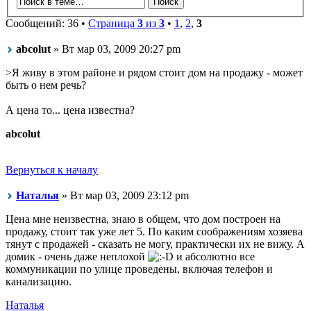
Сообщений: 36 •
Страница
3
из
3
•
1
,
2
,
3
abcolut
» Вт мар 03, 2009 20:27 pm
>Я живу в этом районе и рядом стоит дом на продажу - может
быть о нем речь?
А цена то... цена известна?
abcolut
Вернуться к началу
Наталья
» Вт мар 03, 2009 23:12 pm
Цена мне неизвестна, знаю в общем, что дом построен на
продажу, стоит так уже лет 5. По каким соображениям хозяева
тянут с продажей - сказать не могу, практически их не вижу. А
домик - очень даже неплохой
и абсолютно все
коммуникации по улице проведены, включая телефон и
канализацию.
Наталья