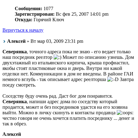
Сообщения:
1077
Зарегистрирован:
Вс фев 25, 2007 14:01 pm
Откуда:
Горячий Ключ
Вернуться к началу
Алексей
» Вт мар 03, 2009 23:31 pm
Северянка
, точного адреса пока не знаю - его ведает только
наш посредник реелтор
Может по описанию узнешь. Дом
двухэтажный из итальянского кирпича, крыша профнастил,
якобы стоят пластиковые окна и дверь. Внутри ни какой
отделки нет. Коммуникации в дом не введены. В районе ГАИ
немного вглубь - так описывает адрес реелторша
Завтра
поеду смотреть.
Соседству буду очень рад. Даст бог дом понравится.
Северянка
, напиши адрес дома по соседству который
продается, может и без посредников удастся на его хозяина
выйти. Можно в личку скинуть и контакты продавца
честно говоря не очень хочется платить посреднику ... денег и
так в обрез.
Алексей