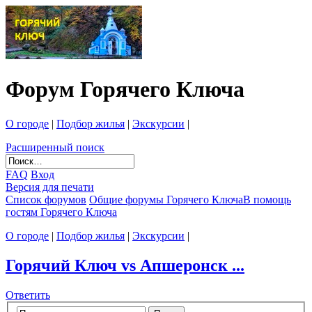
Форум Горячего Ключа
О городе
|
Подбор жилья
|
Экскурсии
|
Расширенный поиск
FAQ
Вход
Версия для печати
Список форумов
Общие форумы Горячего Ключа
В помощь
гостям Горячего Ключа
О городе
|
Подбор жилья
|
Экскурсии
|
Горячий Ключ vs Апшеронск ...
Ответить