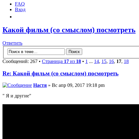
FAQ
Вход
Какой фильм (со смыслом) посмотреть
Ответить
Сообщений: 267 •
Страница
17
из
18
•
1
...
14
,
15
,
16
,
17
,
18
Re: Какой фильм (со смыслом) посмотреть
Настя
» Вс апр 09, 2017 19:18 pm
" Я и другие"