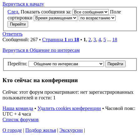
Вернуться к началу
След.
Показать сообщения за:
Поле
сортировки
Ответить
Сообщений: 267 •
Страница
1
из
18
•
1
,
2
,
3
,
4
,
5
...
18
Вернуться в Общение по интересам
Перейти:
Кто сейчас на конференции
Сейчас этот форум просматривают: нет зарегистрированных
пользователей и гости: 1
Наша команда
•
Удалить cookies конференции
•
Часовой пояс:
UTC + 4 часа
Список форумов
О городе
|
Подбор жилья
|
Экскурсии
|