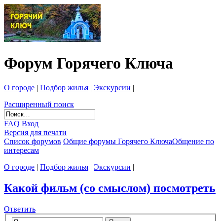
Форум Горячего Ключа
О городе
|
Подбор жилья
|
Экскурсии
|
Расширенный поиск
FAQ
Вход
Версия для печати
Список форумов
Общие форумы Горячего Ключа
Общение по
интересам
О городе
|
Подбор жилья
|
Экскурсии
|
Какой фильм (со смыслом) посмотреть
Ответить