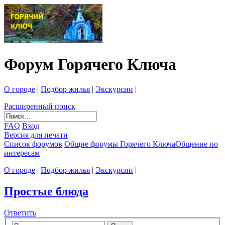
Форум Горячего Ключа
О городе
|
Подбор жилья
|
Экскурсии
|
Расширенный поиск
FAQ
Вход
Версия для печати
Список форумов
Общие форумы Горячего Ключа
Общение по
интересам
О городе
|
Подбор жилья
|
Экскурсии
|
Простые блюда
Ответить