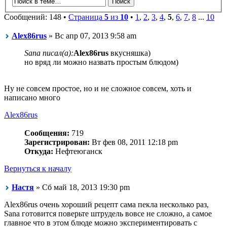
Сообщений: 148 •
Страница
5
из
10
•
1
,
2
,
3
,
4
,
5
,
6
,
7
,
8
...
10
Alex86rus
» Вс апр 07, 2013 9:58 am
Sana писал(а):
Alex86rus
вкусняшка)
но вряд ли можно назвать простым блюдом)
Ну не совсем простое, но и не сложное совсем, хоть и
написано много
Alex86rus
Сообщения:
719
Зарегистрирован:
Вт фев 08, 2011 12:18 pm
Откуда:
Нефтеюганск
Вернуться к началу
Настя
» Сб май 18, 2013 19:30 pm
Alex86rus очень хороший рецепт сама пекла несколько раз,
Sana готовится поверьте штрудель вовсе не сложно, а самое
главное что в этом блюде можно экспериментировать с