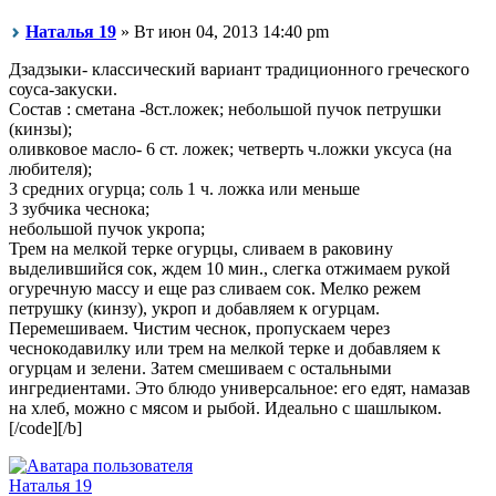
Наталья 19
» Вт июн 04, 2013 14:40 pm
Дзадзыки- классический вариант традиционного греческого
соуса-закуски.
Состав : сметана -8ст.ложек; небольшой пучок петрушки
(кинзы);
оливковое масло- 6 ст. ложек; четверть ч.ложки уксуса (на
любителя);
3 средних огурца; соль 1 ч. ложка или меньше
3 зубчика чеснока;
небольшой пучок укропа;
Трем на мелкой терке огурцы, сливаем в раковину
выделившийся сок, ждем 10 мин., слегка отжимаем рукой
огуречную массу и еще раз сливаем сок. Мелко режем
петрушку (кинзу), укроп и добавляем к огурцам.
Перемешиваем. Чистим чеснок, пропускаем через
чеснокодавилку или трем на мелкой терке и добавляем к
огурцам и зелени. Затем смешиваем с остальными
ингредиентами. Это блюдо универсальное: его едят, намазав
на хлеб, можно с мясом и рыбой. Идеально с шашлыком.
[/code][/b]
Наталья 19