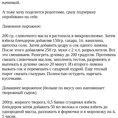
начинкой.
А тоже хочу поделится рецептами, сразу подчеркну
опробовано на себе.
Лимонное пирожное:
200 гр. сливочного масла я растопила в микроволновке. Затем
взбила блендером добавляя 150гр. сахара, 1п. ванилина,
щепотка соли. Затем добавить цедру и сок одного лимона.
После этого добавляем 250 гр. муки с 2 ч.л. разрыхлителя. Все
это смешиваем. Разогреть духовку до 200 градусов. Противень
смазать сливочным маслом, заполнить тестом, разровнять и
выпекать в духовке около 20 минут. Из второго лимона
выжать сок и перемешать с сахарной пудрой. Еще теплый
пирог смазать глазурью. Полностью остудить, нарезать
кусочками.
Домашнее мороженое (больше по вкусу оно напоминает
творожный сырок)
200гр. жирного творога, 0,5 банки сгущенки взбить
блендером затем добавить 50 мл молока и снова взбить до
однородной массы, разложить в формочки и в морозилку на 4,
5 часов.