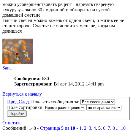
можно усовершенствовать рецепт - нарезать свареную
кукурузу - около 30 см длиной и обжарить на густой
домашней сметане
Тысячи свечей можно зажечь от одной свечи, и жизнь ее не
станет короче. Счастье не становится меньше, когда им
делишься
Sana
Сообщения:
680
Зарегистрирован:
Вт авг 14, 2012 14:41 pm
Вернуться к началу
Пред.
След.
Показать сообщения за:
Поле сортировки
Ответить
Сообщений: 148 •
Страница
5
из
10
•
1
,
2
,
3
,
4
,
5
,
6
,
7
,
8
...
10