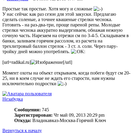
Простые так простые. Хотя могу и сложные
У нас сейчас как раз сезон для этой закуски. Предлагаю
сделать соленые, а точнее квашеные стрелки чеснока.
Готовить - на раз-два-три, проще пареной репы. Молодые
стрелки чеснока аккуратно выдергиваем, обнажая нежную
сочную часть. Нарезаем на отрезки см по 3-4-5. Складываем в
банки, заливаем горячим рассолом, из расчета на
трехлитровый баллон стрелок - 3 ст. л. соли. Через пару-
тройку дней можно употреблять.
[url=radikal.ru]
[/url]
Момент охоты на объект открываем, когда побеги будут см 20-
25, ни в коем случае не ждать его старости, нам нужны
исключительно подростки
Незабудка
Сообщения:
745
Зарегистрирован:
Чт май 09, 2013 20:29 pm
Откуда:
Владикавказ-Москва-Горячий Ключ
Вернуться к началу