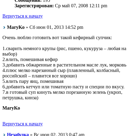
Сообщения:
195
Зарегистрирован:
Ср май 07, 2008 12:11 pm
Вернуться к началу
MaryKo
» Сб июн 01, 2013 14:52 pm
Очень люблю готовить вот такой кефирный супчик:
1.сварить немного крупы (рис, пшено, кукуруза – любая на
выбор)
2.влить, помешивая кефир
3.добавить обжаренные в растительном масле лук, морковь
4.плюс мелко нарезанный сыр (плавленный, колбасный,
российский – плавится все хорошо)
5.влить пару яиц, помешивая
6.добавить кетчуп или томатную пасту и специи по вкусу.
7.в готовый суп кинуть мелко порезанную зелень (укроп,
петрушка, кинза)
MaryKo
Вернуться к началу
Незабудка
» Вс июн 02, 2013 0:47 am