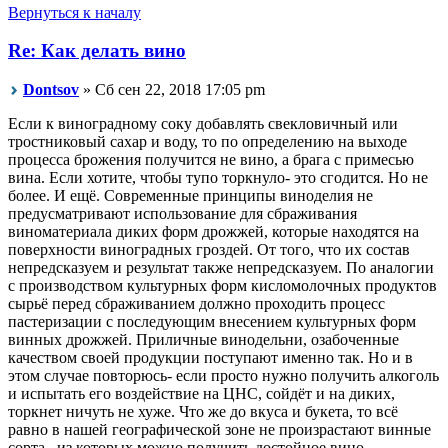
Вернуться к началу
Re: Как делать вино
Dontsov
» Сб сен 22, 2018 17:05 pm
Если к виноградному соку добавлять свекловичный или
тростниковый сахар и воду, то по определению на выходе
процесса брожения получится не вино, а брага с примесью
вина. Если хотите, чтобы тупо торкнуло- это сгодится. Но не
более. И ещё. Современные принципы виноделия не
предусматривают использование для сбраживания
виноматериала диких форм дрожжей, которые находятся на
поверхности виноградных гроздей. От того, что их состав
непредсказуем и результат также непредсказуем. По аналогии
с производством культурных форм кисломолочных продуктов
сырьё перед сбраживанием должно проходить процесс
пастеризации с последующим внесением культурных форм
винных дрожжей. Приличные винодельни, озабоченные
качеством своей продукции поступают именно так. Но и в
этом случае повторюсь- если просто нужно получить алкоголь
и испытать его воздействие на ЦНС, сойдёт и на диких,
торкнет ничуть не хуже. Что же до вкуса и букета, то всё
равно в нашей географической зоне не произрастают винные
сорта , из которых можно получить достойное вино.