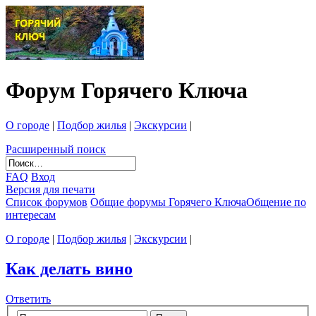
Форум Горячего Ключа
О городе
|
Подбор жилья
|
Экскурсии
|
Расширенный поиск
FAQ
Вход
Версия для печати
Список форумов
Общие форумы Горячего Ключа
Общение по
интересам
О городе
|
Подбор жилья
|
Экскурсии
|
Как делать вино
Ответить