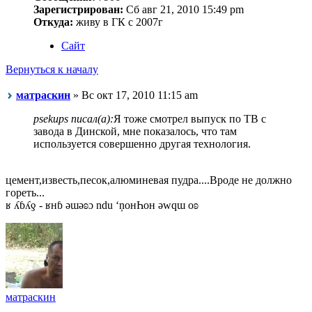
Зарегистрирован:
Сб авг 21, 2010 15:49 pm
Откуда:
живу в ГК с 2007г
Сайт
Вернуться к началу
матраскин
» Вс окт 17, 2010 11:15 am
psekups писал(а):
Я тоже смотрел выпуск по ТВ с
завода в Динской, мне показалось, что там
используется совершенно другая технология.
цемент,известь,песок,алюминевая пудра....Вроде не должно
гореть...
ʁ ʎɓʎƍ - ʁнɓ ǝɯǝʚɔ ndu ‘ņонҺон ǝwqɯ оʚ
матраскин