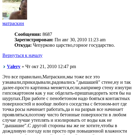
матраскин
Сообщения:
8687
Зарегистрирован:
Пн авг 30, 2010 11:23 am
Откуда:
Чепурково царство,горное государство.
Вернуться к началу
Valery
» Чт окт 21, 2010 12:47 pm
Это все правильно,Матраскин,мы тоже все это
узнавали,прикидывали,радовались "дышашей" стене,ну и так
далее-просто картинка меняется,если,например стену изнутри
гипсокартоном как у нас обделать-пришпандорить хотя бы на
шурупах.При работе с пенобетоном надо бояться контактных
поверхностей и вообще любого соседства с бетоном-вот где
точка росы начинает работать,да и на разрыв все начинает
проявляться,поэтому чисто бетонные поверхности в любом
случае лучше утеплять и изолировать от воды как не
"дышашие".С другой стороны вы же не хотите,чтобы в
дождливую погоду или просто при повышенной влажности