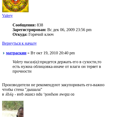
Valery
Сообщения:
838
Зарегистрирован:
Вс дек 06, 2009 23:56 pm
Откуда:
Горячий ключ
Вернуться к началу
матраскин
» Вт окт 19, 2010 20:40 pm
Valery писал(а):
придется держать его в сухости,то
есть нужна облицовка-иначе от влаги он теряет в
прочности
Производители не рекомендуют закупоривать его-важно
чтобы стена "дышала"
ʁ ʎɓʎƍ - ʁнɓ ǝɯǝʚɔ ndu ‘ņонҺон ǝwqɯ оʚ