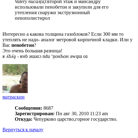
Valery писал(а):
второй этаж и мансандру
использовали пенобетон и закупили для его
утепления снаружи экструзионный
пенополистирол
Интересно а какова толщина газоблоков? Если 300 мм то
утеплять не надо- аналог метровой кирпичной кладки. Или у
Вас
пенобетон
?
Это очень большая разница!
ʁ ʎɓʎƍ - ʁнɓ ǝɯǝʚɔ ndu ‘ņонҺон ǝwqɯ оʚ
матраскин
Сообщения:
8687
Зарегистрирован:
Пн авг 30, 2010 11:23 am
Откуда:
Чепурково царство,горное государство.
Вернуться к началу