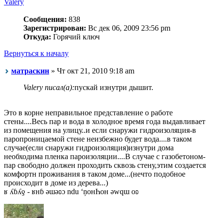
Valery
Сообщения:
838
Зарегистрирован:
Вс дек 06, 2009 23:56 pm
Откуда:
Горячий ключ
Вернуться к началу
матраскин
» Чт окт 21, 2010 9:18 am
Valery писал(а):
пускай изнутри дышит.
Это в корне неправильное представление о работе
стены....Весь пар и вода в холодное время года выдавливает
из помещения на улицу..и если снаружи гидроизоляция-в
паропроницаемой стене неизбежно будет вода....в таком
случае(если снаружи гидроизоляция)изнутри дома
необходима пленка пароизоляции....В случае с газобетоном-
пар свободно должен проходить сквозь стену,этим создается
комфортн проживания в таком доме...(нечто подобное
происходит в доме из дерева...)
ʁ ʎɓʎƍ - ʁнɓ ǝɯǝʚɔ ndu ‘ņонҺон ǝwqɯ оʚ