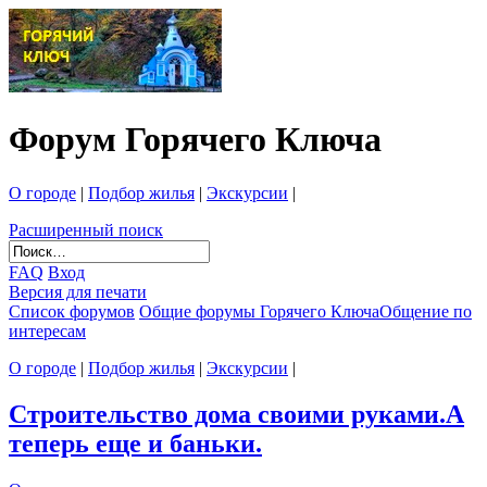
Форум Горячего Ключа
О городе
|
Подбор жилья
|
Экскурсии
|
Расширенный поиск
FAQ
Вход
Версия для печати
Список форумов
Общие форумы Горячего Ключа
Общение по
интересам
О городе
|
Подбор жилья
|
Экскурсии
|
Строительство дома своими руками.А
теперь еще и баньки.