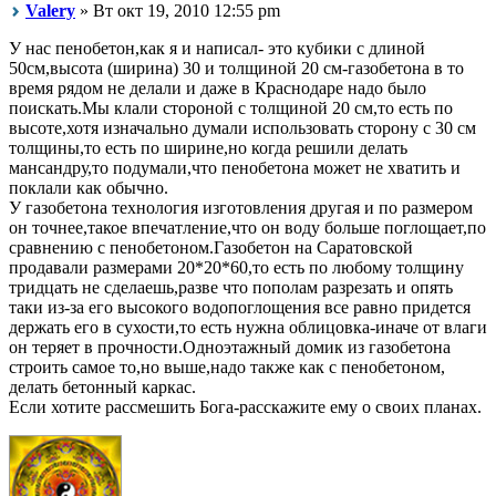
Valery
» Вт окт 19, 2010 12:55 pm
У нас пенобетон,как я и написал- это кубики с длиной
50см,высота (ширина) 30 и толщиной 20 см-газобетона в то
время рядом не делали и даже в Краснодаре надо было
поискать.Мы клали стороной с толщиной 20 см,то есть по
высоте,хотя изначально думали использовать сторону с 30 см
толщины,то есть по ширине,но когда решили делать
мансандру,то подумали,что пенобетона может не хватить и
поклали как обычно.
У газобетона технология изготовления другая и по размером
он точнее,такое впечатление,что он воду больше поглощает,по
сравнению с пенобетоном.Газобетон на Саратовской
продавали размерами 20*20*60,то есть по любому толщину
тридцать не сделаешь,разве что пополам разрезать и опять
таки из-за его высокого водопоглощения все равно придется
держать его в сухости,то есть нужна облицовка-иначе от влаги
он теряет в прочности.Одноэтажный домик из газобетона
строить самое то,но выше,надо также как с пенобетоном,
делать бетонный каркас.
Если хотите рассмешить Бога-расскажите ему о своих планах.