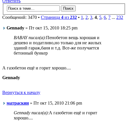
Ответить
Сообщений: 3470 •
Страница
4
из
232
•
1
,
2
,
3
,
4
,
5
,
6
,
7
...
232
Gennady
» Пт окт 15, 2010 18:25 pm
BABAY писал(а):
Пенобетон вещь хорошая и
дешево и податливо,но только для не жилых
зданий гараж,баня и т.д. Все-же получается
бетонный бункер
А газобетон ещё и горит хорошо....
Gennady
Вернуться к началу
матраскин
» Пт окт 15, 2010 21:06 pm
Gennady писал(а):
А газобетон ещё и горит
хорошо....