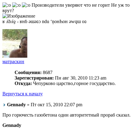
Производители уверяют что не горит Не уж то
врут?
ʁ ʎɓʎƍ - ʁнɓ ǝɯǝʚɔ ndu ‘ņонҺон ǝwqɯ оʚ
матраскин
Сообщения:
8687
Зарегистрирован:
Пн авг 30, 2010 11:23 am
Откуда:
Чепурково царство,горное государство.
Вернуться к началу
Gennady
» Пт окт 15, 2010 22:07 pm
Про горючесть газобетона один авторитетный прораб сказал.
Gennady