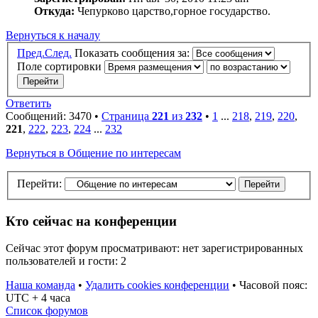
Откуда:
Чепурково царство,горное государство.
Вернуться к началу
Пред.
След.
Показать сообщения за:
Поле сортировки
Ответить
Сообщений: 3470 •
Страница
221
из
232
•
1
...
218
,
219
,
220
,
221
,
222
,
223
,
224
...
232
Вернуться в Общение по интересам
Перейти:
Кто сейчас на конференции
Сейчас этот форум просматривают: нет зарегистрированных
пользователей и гости: 2
Наша команда
•
Удалить cookies конференции
•
Часовой пояс:
UTC + 4 часа
Список форумов