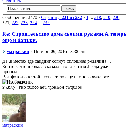
Ответить
Сообщений: 3470 •
Страница
221
из
232
•
1
...
218
,
219
,
220
,
221
,
222
,
223
,
224
...
232
Re: Строительство дома своими руками.А теперь
еще и баньки.
матраскин
» Пн июн 06, 2016 13:38 pm
Да ,в местах где сайдинг согнут-сплошная ржавчина....
Контора что продала-сказала что гарантия 3 года-уже
прошла....
Вот фото-но к этой весне стало еще намного хуже все....
ʁ ʎɓʎƍ - ʁнɓ ǝɯǝʚɔ ndu ‘ņонҺон ǝwqɯ оʚ
матраскин