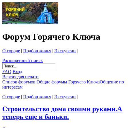
Форум Горячего Ключа
О городе
|
Подбор жилья
|
Экскурсии
|
Расширенный поиск
FAQ
Вход
Версия для печати
Список форумов
Общие форумы Горячего Ключа
Общение по
интересам
О городе
|
Подбор жилья
|
Экскурсии
|
Строительство дома своими руками.А
теперь еще и баньки.