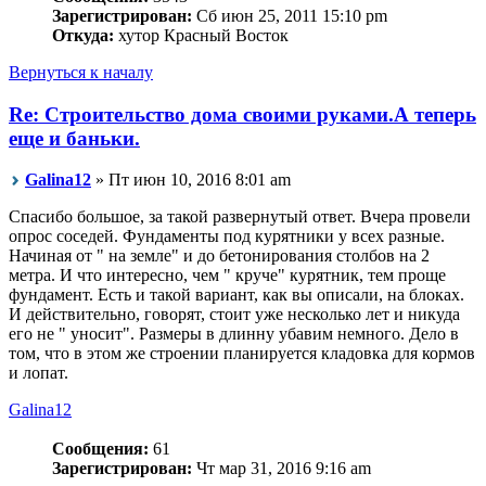
Зарегистрирован:
Сб июн 25, 2011 15:10 pm
Откуда:
хутор Красный Восток
Вернуться к началу
Re: Строительство дома своими руками.А теперь
еще и баньки.
Galina12
» Пт июн 10, 2016 8:01 am
Спасибо большое, за такой развернутый ответ. Вчера провели
опрос соседей. Фундаменты под курятники у всех разные.
Начиная от " на земле" и до бетонирования столбов на 2
метра. И что интересно, чем " круче" курятник, тем проще
фундамент. Есть и такой вариант, как вы описали, на блоках.
И действительно, говорят, стоит уже несколько лет и никуда
его не " уносит". Размеры в длинну убавим немного. Дело в
том, что в этом же строении планируется кладовка для кормов
и лопат.
Galina12
Сообщения:
61
Зарегистрирован:
Чт мар 31, 2016 9:16 am