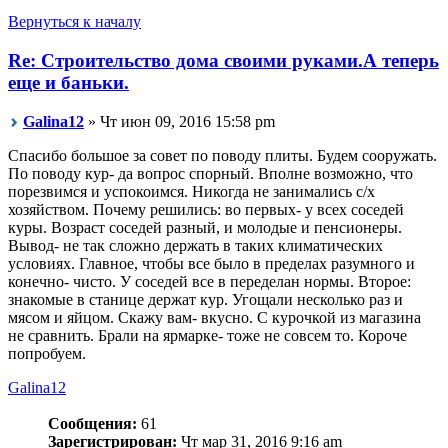
Вернуться к началу
Re: Строительство дома своими руками.А теперь
еще и баньки.
Galina12
» Чт июн 09, 2016 15:58 pm
Спасибо большое за совет по поводу плиты. Будем сооружать.
По поводу кур- да вопрос спорный. Вполне возможно, что
порезвимся и успокоимся. Никогда не занимались с/х
хозяйством. Почему решились: во первых- у всех соседей
куры. Возраст соседей разный, и молодые и пенсионеры.
Вывод- не так сложно держать в таких климатических
условиях. Главное, чтобы все было в пределах разумного и
конечно- чисто. У соседей все в переделан нормы. Второе:
знакомые в станице держат кур. Угощали несколько раз и
мясом и яйцом. Скажу вам- вкусно. С курочкой из магазина
не сравнить. Брали на ярмарке- тоже не совсем то. Короче
попробуем.
Galina12
Сообщения:
61
Зарегистрирован:
Чт мар 31, 2016 9:16 am