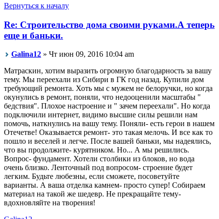
Вернуться к началу
Re: Строительство дома своими руками.А теперь
еще и баньки.
Galina12
» Чт июн 09, 2016 10:04 am
Матраскин, хотим выразить огромную благодарность за вашу
тему. Мы переехали из Сибири в ГК год назад. Купили дом
требующий ремонта. Хоть мы с мужем не белоручки, но когда
окунулись в ремонт, поняли, что недооценили масштабы "
бедствия". Плохое настроение и " зачем переехали". Но когда
подключили интернет, видимо высшие силы решили нам
помочь, наткнулись на вашу тему. Поняли- есть герои в нашем
Отечетве! Оказывается ремонт- это такая мелочь. И все как то
пошло и веселей и легче. После вашей баньки, мы надеялись,
что вы продолжите- курятником. Но... А мы решились.
Вопрос- фундамент. Хотели столбики из блоков, но вода
очень близко. Ленточный под вопросом- строение будет
легким. Будьте любезны, если сможете, посоветуйте
варианты. А ваша отделка камнем- просто супер! Собираем
материал на такой же шедевр. Не прекращайте тему-
вдохновляйте на творения!