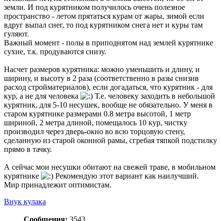
земли. И под курятником получилось очень полезное
пространство - летом прятаться курам от жары, зимой если
вдруг выпал снег, то под курятником снега нет и куры там
гуляют.
Важный момент - полы в приподнятом над землей курятнике
сухие, т.к. продуваются снизу.
Насчет размеров курятника: можно уменьшить и длину, и
ширину, и высоту в 2 раза (соответственно в разы снизив
расход стройматериалов), если догадаться, что курятник - для
кур, а не для человека
Т.е. человеку заходить в небольшой
курятник, для 5-10 несушек, вообще не обязательно. У меня в
старом курятнике размерами 0.8 метра высотой, 1 метр
шириной, 2 метра длиной, помещалось 10 кур, чистку
производил через дверь-окно во всю торцовую стену,
сделанную из старой оконной рамы, сгребая тяпкой подстилку
прямо в тачку.
А сейчас мои несушки обитают на свежей траве, в мобильном
курятнике
Рекомендую этот вариант как наилучший.
Мир принадлежит оптимистам.
Внук кулака
Сообщения:
3543