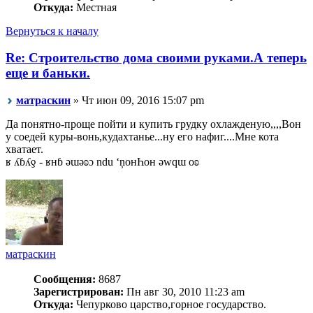
Откуда:
Местная
Вернуться к началу
Re: Строительство дома своими руками.А теперь
еще и баньки.
матраскин
» Чт июн 09, 2016 15:07 pm
Да понятно-проще пойти и купить грудку охлажденую,,,,Вон
у соедей куры-вонь,кудахтанье...ну его нафиг....Мне кота
хватает.
ʁ ʎɓʎƍ - ʁнɓ ǝɯǝʚɔ ndu ‘ņонҺон ǝwqɯ оʚ
матраскин
Сообщения:
8687
Зарегистрирован:
Пн авг 30, 2010 11:23 am
Откуда:
Чепурково царство,горное государство.