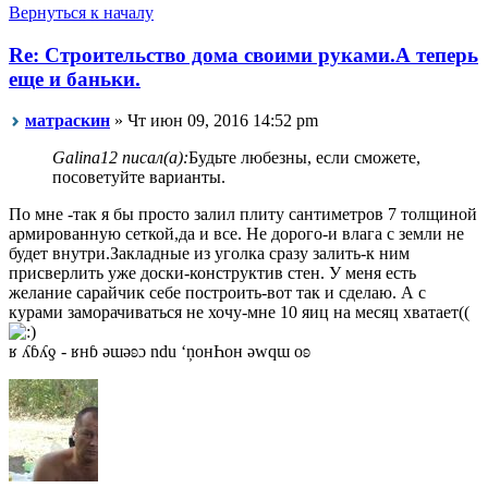
Вернуться к началу
Re: Строительство дома своими руками.А теперь
еще и баньки.
матраскин
» Чт июн 09, 2016 14:52 pm
Galina12 писал(а):
Будьте любезны, если сможете,
посоветуйте варианты.
По мне -так я бы просто залил плиту сантиметров 7 толщиной
армированную сеткой,да и все. Не дорого-и влага с земли не
будет внутри.Закладные из уголка сразу залить-к ним
присверлить уже доски-конструктив стен. У меня есть
желание сарайчик себе построить-вот так и сделаю. А с
курами заморачиваться не хочу-мне 10 яиц на месяц хватает((
ʁ ʎɓʎƍ - ʁнɓ ǝɯǝʚɔ ndu ‘ņонҺон ǝwqɯ оʚ