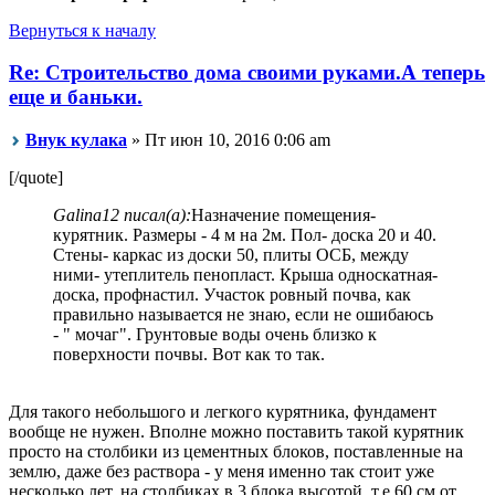
Вернуться к началу
Re: Строительство дома своими руками.А теперь
еще и баньки.
Внук кулака
» Пт июн 10, 2016 0:06 am
[/quote]
Galina12 писал(а):
Назначение помещения-
курятник. Размеры - 4 м на 2м. Пол- доска 20 и 40.
Стены- каркас из доски 50, плиты ОСБ, между
ними- утеплитель пенопласт. Крыша односкатная-
доска, профнастил. Участок ровный почва, как
правильно называется не знаю, если не ошибаюсь
- " мочаг". Грунтовые воды очень близко к
поверхности почвы. Вот как то так.
Для такого небольшого и легкого курятника, фундамент
вообще не нужен. Вполне можно поставить такой курятник
просто на столбики из цементных блоков, поставленные на
землю, даже без раствора - у меня именно так стоит уже
несколько лет, на столбиках в 3 блока высотой, т.е 60 см от