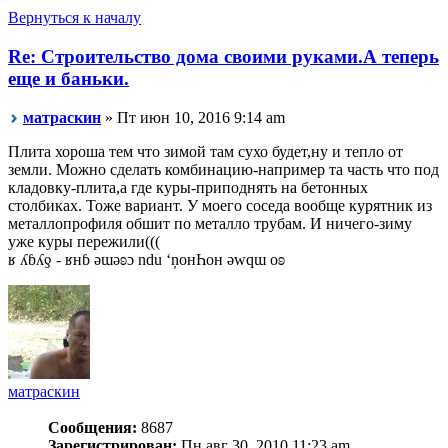
Вернуться к началу
Re: Строительство дома своими руками.А теперь
еще и баньки.
матраскин
» Пт июн 10, 2016 9:14 am
Плита хороша тем что зимой там сухо будет,ну и тепло от
земли. Можно сделать комбинацию-например та часть что под
кладовку-плита,а где куры-приподнять на бетонных
столбиках. Тоже вариант. У моего соседа вообще курятник из
металлопрофиля обшит по металло трубам. И ничего-зиму
уже куры пережили(((
ʁ ʎɓʎƍ - ʁнɓ ǝɯǝʚɔ ndu ‘ņонҺон ǝwqɯ оʚ
матраскин
Сообщения:
8687
Зарегистрирован:
Пн авг 30, 2010 11:23 am