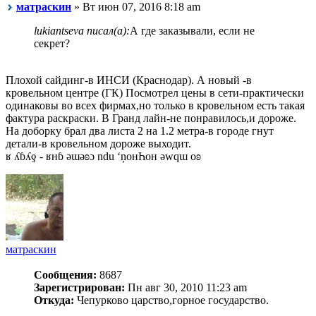
матраскин
» Вт июн 07, 2016 8:18 am
lukiantseva писал(а):
А где заказывали, если не
секрет?
Плохой сайдинг-в ИНСИ (Краснодар). А новый -в
кровельном центре (ГК) Посмотрел цены в сети-практически
одинаковы во всех фирмах,но только в кровельном есть такая
фактура раскраски. В Гранд лайн-не понравилось,и дороже.
На доборку брал два листа 2 на 1.2 метра-в городе гнут
детали-в кровельном дороже выходит.
ʁ ʎɓʎƍ - ʁнɓ ǝɯǝʚɔ ndu ‘ņонҺон ǝwqɯ оʚ
матраскин
Сообщения:
8687
Зарегистрирован:
Пн авг 30, 2010 11:23 am
Откуда:
Чепурково царство,горное государство.