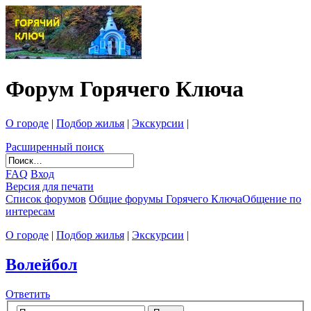
Форум Горячего Ключа
О городе
|
Подбор жилья
|
Экскурсии
|
Расширенный поиск
FAQ
Вход
Версия для печати
Список форумов
Общие форумы Горячего Ключа
Общение по
интересам
О городе
|
Подбор жилья
|
Экскурсии
|
Волейбол
Ответить