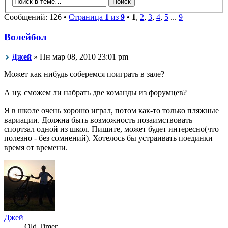
Сообщений: 126 •
Страница
1
из
9
•
1
,
2
,
3
,
4
,
5
...
9
Волейбол
Джей
» Пн мар 08, 2010 23:01 pm
Может как нибудь соберемся поиграть в зале?
А ну, сможем ли набрать две команды из форумцев?
Я в школе очень хорошо играл, потом как-то только пляжные
вариации. Должна быть возможность позаимствовать
спортзал одной из школ. Пишите, может будет интересно(что
полезно - без сомнений). Хотелось бы устраивать поединки
время от времени.
Джей
Old Timer