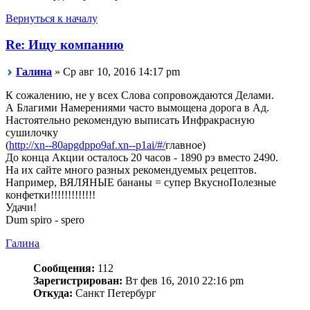
Вернуться к началу
Re: Ищу компанию
Галина
» Ср авг 10, 2016 14:17 pm
К сожалению, не у всех Слова сопровождаются Делами.
А Благими Намерениями часто вымощена дорога в Ад.
Настоятельно рекомендую выписать Инфракрасную
сушилочку
(
http://xn--80apgdppo9af.xn--p1ai/#/
главное)
До конца Акции осталось 20 часов - 1890 рэ вместо 2490.
На их сайте много разных рекомендуемых рецептов.
Например, ВЯЛЯНЫЕ бананы = супер ВкусноПолезные
конфетки!!!!!!!!!!!!!
Удачи!
Dum spiro - spero
Галина
Сообщения:
112
Зарегистрирован:
Вт фев 16, 2010 22:16 pm
Откуда:
Санкт Петербург