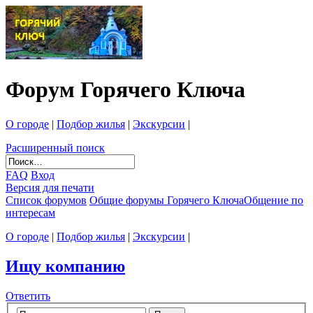
Форум Горячего Ключа
О городе
|
Подбор жилья
|
Экскурсии
|
Расширенный поиск
FAQ
Вход
Версия для печати
Список форумов
Общие форумы Горячего Ключа
Общение по
интересам
О городе
|
Подбор жилья
|
Экскурсии
|
Ищу компанию
Ответить