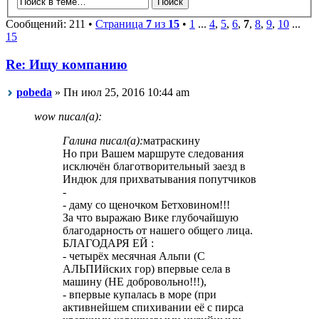
Сообщений: 211 •
Страница
7
из
15
•
1
...
4
,
5
,
6
,
7
,
8
,
9
,
10
...
15
Re: Ищу компанию
pobeda
» Пн июл 25, 2016 10:44 am
wow писал(а):
Галина писал(а):
матраскину
Но при Вашем маршруте следования
исключён благотворительный заезд в
Индюк для прихватывания попутчиков
-
- даму со щеночком Бетховином!!!
За что выражаю Вике глубочайшую
благодарность от нашего общего лица.
БЛАГОДАРЯ ЕЙ :
- четырёх месячная Альпи (С
АЛЬПИйских гор) впервые села в
машину (НЕ добровольно!!!),
- впервые купалась в море (при
активнейшем спихивании её с пирса