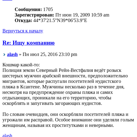
Сообщения:
1705
Зарегистрирован:
Пт июн 19, 2009 10:59 am
Откуда:
44*37'21.5''N39*06'53.9''E
Вернуться к началу
Re: Ищу компанию
alash
» Пн июл 25, 2016 23:10 pm
Кошмар какой-то:
Полиция земли Северный Рейн-Вестфалия ведёт розыск
шестерых мужчин арабской внешности, предположительно
мигрантов, которые распугали посетителей нудистского
пляжа в Ксантене. Мужчины несколько раз в течение дня,
несмотря на предупреждение охраны пляжа и самих
отдыхающих, проникали на его территорию, чтобы
оскорблять и запугивать загорающих нудистов.
По словам очевидцев, они оскорбляли посетителей пляжа и
угрожали им расправой. Особое внимание они уделяли голым
женщинам, называя их проститутками и неверными.
alash