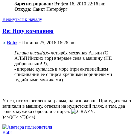
Зарегистрирован:
Вт фев 16, 2010 22:16 pm
Откуда:
Санкт Петербург
Вернуться к началу
Re: Ищу компанию
Bobr
» Пн июл 25, 2016 16:26 pm
Галина писал(а):
- четырёх месячная Альпи (С
АЛЬПИйских гор) впервые села в машину (НЕ
добровольно!!!),
- впервые купалась в море (при активнейшем
спихивании её с пирса крепкими коричневыми
нудийными мужиками).
У пса, психологическая травма, на всю жизнь. Принудительно
запихали в машину, отвезли на нудистский пляж, а там, два
голых мужика сбросили с пирса.
)><(((°> <°)))><(
Bobr