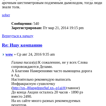
арочным шестиметровым подземным дымоходом, тогда люди
знали толк.
sober
Сообщения:
540
Зарегистрирован:
Пт мар 21, 2014 19:15 pm
Вернуться к началу
Re: Ищу компанию
wow
» Ср авг 24, 2016 9:35 am
Галина писал(а):
К сожалению, не у всех Слова
сопровождаются Делами.
А Благими Намерениями часто вымощена дорога
в Ад.
Настоятельно рекомендую выписать
Инфракрасную сушилочку
(
http://xn--80apgdppo9af.xn--p1ai/#/
главное)
До конца Акции осталось 20 часов - 1890 рэ
вместо 2490.
На их сайте много разных рекомендуемых
рецептов.