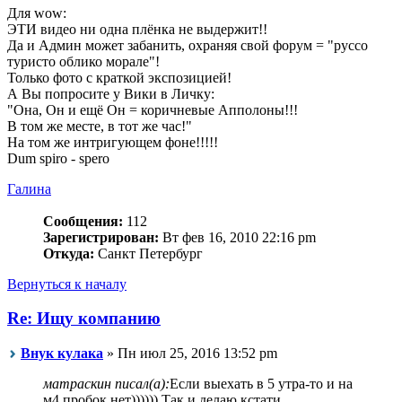
Для wow:
ЭТИ видео ни одна плёнка не выдержит!!
Да и Админ может забанить, охраняя свой форум = "руссо
туристо облико морале"!
Только фото с краткой экспозицией!
А Вы попросите у Вики в Личку:
"Она, Он и ещё Он = коричневые Апполоны!!!
В том же месте, в тот же час!"
На том же интригующем фоне!!!!!
Dum spiro - spero
Галина
Сообщения:
112
Зарегистрирован:
Вт фев 16, 2010 22:16 pm
Откуда:
Санкт Петербург
Вернуться к началу
Re: Ищу компанию
Внук кулака
» Пн июл 25, 2016 13:52 pm
матраскин писал(а):
Если выехать в 5 утра-то и на
м4 пробок нет)))))) Так и делаю кстати.