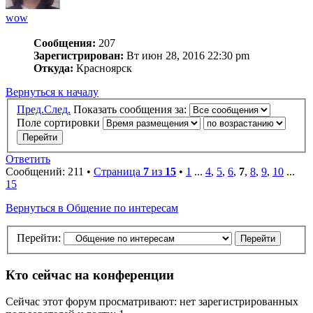
wow
Сообщения:
207
Зарегистрирован:
Вт июн 28, 2016 22:30 pm
Откуда:
Красноярск
Вернуться к началу
Пред.
След.
Показать сообщения за:
Поле сортировки
Ответить
Сообщений: 211 •
Страница
7
из
15
•
1
...
4
,
5
,
6
,
7
,
8
,
9
,
10
...
15
Вернуться в Общение по интересам
Перейти:
Кто сейчас на конференции
Сейчас этот форум просматривают: нет зарегистрированных