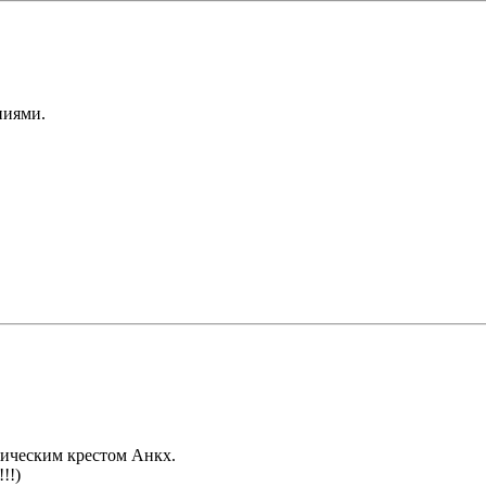
ниями.
тическим крестом Анкх.
!!)