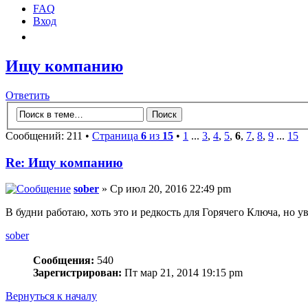
FAQ
Вход
Ищу компанию
Ответить
Сообщений: 211 •
Страница
6
из
15
•
1
...
3
,
4
,
5
,
6
,
7
,
8
,
9
...
15
Re: Ищу компанию
sober
» Ср июл 20, 2016 22:49 pm
В будни работаю, хоть это и редкость для Горячего Ключа, но 
sober
Сообщения:
540
Зарегистрирован:
Пт мар 21, 2014 19:15 pm
Вернуться к началу