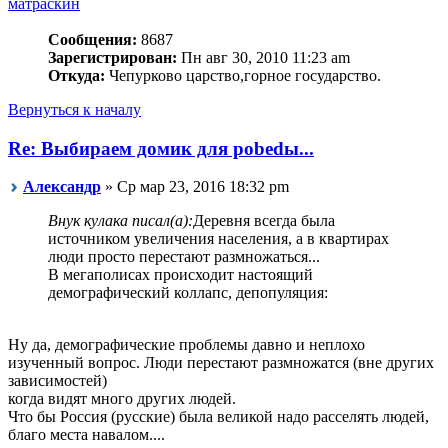
матраскин
Сообщения:
8687
Зарегистрирован:
Пн авг 30, 2010 11:23 am
Откуда:
Чепурково царство,горное государство.
Вернуться к началу
Re: Выбираем домик для pobedы...
Алeксандр
» Ср мар 23, 2016 18:32 pm
Внук кулака писал(а):
Деревня всегда была
источником увеличения населения, а в квартирах
люди просто перестают размножаться...
В мегаполисах происходит настоящий
демографический коллапс, депопуляция:
Ну да, демографические проблемы давно и неплохо
изученный вопрос. Люди перестают размножатся (вне других
зависимостей)
когда видят много других людей.
Что бы Россия (русские) была великой надо расселять людей,
благо места навалом....