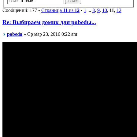
Сообщений: 177 •
Страница
11
из
12
•
1
...
8
,
9
,
10
,
11
,
12
Re: Выбираем домик для pobedы...
pobeda
» Ср мар 23, 2016 0:22 am