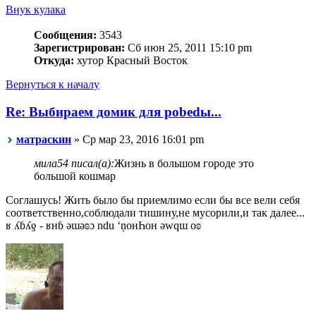
Внук кулака
Сообщения:
3543
Зарегистрирован:
Сб июн 25, 2011 15:10 pm
Откуда:
хутор Красный Восток
Вернуться к началу
Re: Выбираем домик для pobedы...
матраскин
» Ср мар 23, 2016 16:01 pm
мила54 писал(а):
Жизнь в большом городе это
большой кошмар
Соглашусь! Жить было бы приемлимо если бы все вели себя
соответственно,соблюдали тишину,не мусорили,и так далее...
ʁ ʎɓʎƍ - ʁнɓ ǝɯǝʚɔ ndu ‘ņонҺон ǝwqɯ оʚ