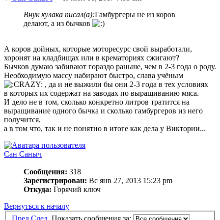
Внук кулака писал(а):
Гамбургеры не из коров
делают, а из бычков
А коров дойных, которые моторесурс свой выработали,
хоронят на кладбищах или в крематориях сжигают?
Бычков думаю забивают гораздо раньше, чем в 2-3 года о роду.
Необходимую массу набирают быстро, слава учёным
, да и не выжили бы они 2-3 года в тех условиях
в которых их содержат на заводах по выращиванию мяса.
И дело не в том, сколько конкретно литров тратится на
выращивание одного бычка и сколько гамбургеров из него
получится,
а в том что, так и не понятно в итоге как дела у Виктории...
Сан Саныч
Сообщения:
318
Зарегистрирован:
Вс янв 27, 2013 15:23 pm
Откуда:
Горячий ключ
Вернуться к началу
Пред.
След.
Показать сообщения за: