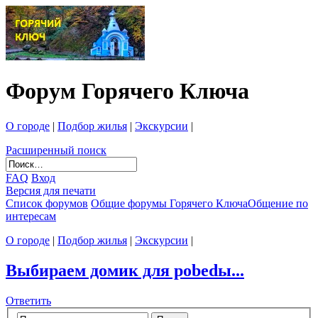
Форум Горячего Ключа
О городе
|
Подбор жилья
|
Экскурсии
|
Расширенный поиск
FAQ
Вход
Версия для печати
Список форумов
Общие форумы Горячего Ключа
Общение по
интересам
О городе
|
Подбор жилья
|
Экскурсии
|
Выбираем домик для pobedы...
Ответить