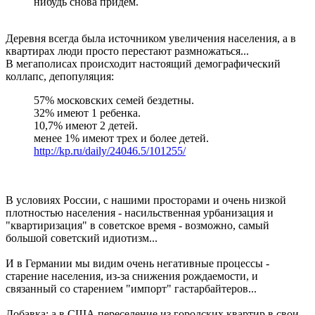
нибудь снова придём.
Деревня всегда была источником увеличения населения, а в
квартирах люди просто перестают размножаться...
В мегаполисах происходит настоящий демографический
коллапс, депопуляция:
57% московских семей бездетны.
32% имеют 1 ребенка.
10,7% имеют 2 детей.
менее 1% имеют трех и более детей.
http://kp.ru/daily/24046.5/101255/
В условиях России, с нашими просторами и очень низкой
плотностью населения - насильственная урбанизация и
"квартиризация" в советское время - возможно, самый
большой советский идиотизм...
И в Германии мы видим очень негативные процессы -
старение населения, из-за снижения рождаемости, и
связанный со старением "импорт" гастарбайтеров...
Добавка: а в США переселение из городских квартир в свои