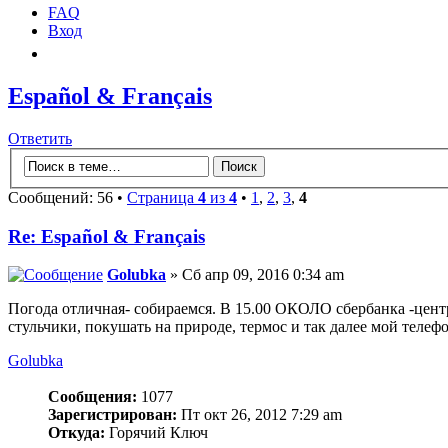
FAQ
Вход
Español & Français
Ответить
Сообщений: 56 •
Страница
4
из
4
•
1
,
2
,
3
,
4
Re: Español & Français
Golubka
» Сб апр 09, 2016 0:34 am
Погода отличная- собираемся. В 15.00 ОКОЛО сбербанка -цент
стульчики, покушать на природе, термос и так далее мой телеф
Golubka
Сообщения:
1077
Зарегистрирован:
Пт окт 26, 2012 7:29 am
Откуда:
Горячий Ключ