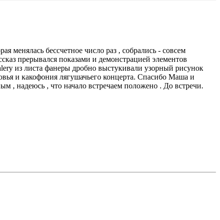
ая менялась бессчетное число раз , собрались - совсем
ассказ прерывался показами и демонстрацией элементов
Valery из листа фанеры дробно выстукивали узорный рисунок
ловья и какофония лягушачьего концерта. Спасибо Маша и
ым , надеюсь , что начало встречаем положено . До встречи.