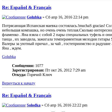
Re: Español & Français
Golubka
» Сб апр 16, 2016 22:14 pm
Потрясающая Испанская маевка состоялась.!muchaS gracias! Соло
небольшая компашка, но очень очень теплая.Сколько интересн
фламенко . Яна взяла с собой 2 пары специальных туфель и он
танца , их заводила, зажигала темпераментная мелодия гитары
Валеры за уютный причал , за чай , гостеприимство и радушие 
Яна , ждем.
Golubka
Сообщения:
1077
Зарегистрирован:
Пт окт 26, 2012 7:29 am
Откуда:
Горячий Ключ
Вернуться к началу
Re: Español & Français
Solodka
» Сб апр 16, 2016 22:22 pm