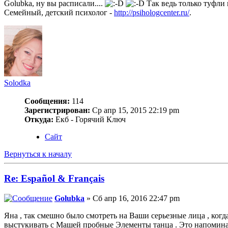
Golubka, ну вы расписали....
Так ведь только туфли 
Семейный, детский психолог -
http://psihologcenter.ru/
.
Solodka
Сообщения:
114
Зарегистрирован:
Ср апр 15, 2015 22:19 pm
Откуда:
Екб - Горячий Ключ
Сайт
Вернуться к началу
Re: Español & Français
Golubka
» Сб апр 16, 2016 22:47 pm
Яна , так смешно было смотреть на Ваши серьезные лица , когд
выстукивать с Машей пробные Элементы танца . Это напоминало