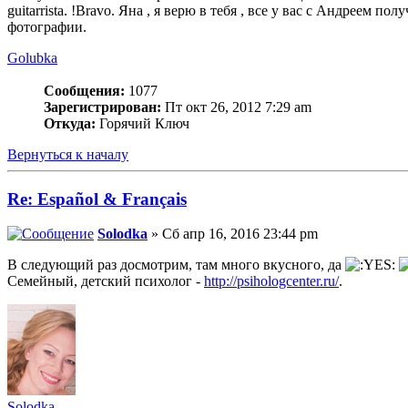
guitarrista. !Bravo. Яна , я верю в тебя , все у вас с Андрее
фотографии.
Golubka
Сообщения:
1077
Зарегистрирован:
Пт окт 26, 2012 7:29 am
Откуда:
Горячий Ключ
Вернуться к началу
Re: Español & Français
Solodka
» Сб апр 16, 2016 23:44 pm
В следующий раз досмотрим, там много вкусного, да
Семейный, детский психолог -
http://psihologcenter.ru/
.
Solodka