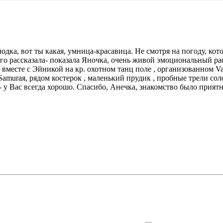
дка, вот ты какая, умница-красавица. Не смотря на погоду, котор
ого рассказала- показала Яночка, очень живой эмоциональный р
и вместе с Эйникой на кр. охотном танц поле , организованном 
 Samuraя, рядом костерок , маленький прудик , пробные трели со
- у Вас всегда хорошо. Спасибо, Анечка, знакомство было приятн