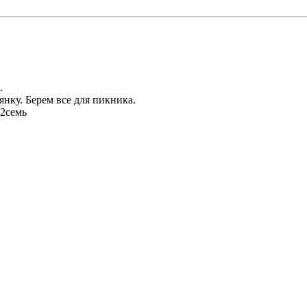
.
янку. Берем все для пикника.
72семь