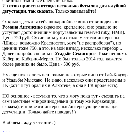
с винной темой все очень неплохо.
И
готов привести отсюда несколько бутылок для клубной
дегустации, так сказать
. Только заказывайте!
Открыл здесь для себя шикарнейшее вино от винодельни
Романа Антоненко
(красное, крепленое, оно реально не
уступает достойнейшим португальским reserved ruby, НМВ).
Цена 750 руб. Сухие вина у них тоже местами интересны
(Шираз, возможно Красностоп, хотя "не распробовал"), но
ценник тоже 750, а это, на мой взгляд, несколько перебор...
Далее попробовал вина в
Усадьбе Семигорье
. Тоже неплохо.
Каберне, Каберне-Мерло. Но был только 2014 год, кажется
более ранних не было. Цена - 500 руб.
Ну еще показались неплохими некоторые вина от Гай-Кодзора
и Усадьбы Мысхако. Не знаю, насколько они представлены в
ГК (хотя я тут брал их в Алкотеке, а она в ГК вроде есть).
НО основное - все-таки то, что я могу пока тут - съездить на
сами местные микровинодельни (к тому же Каракезиди,
скажем), и привезти интересные/интересующие вина для
дегустации. Только дайте наводку! )
В общем - жду указаний. )