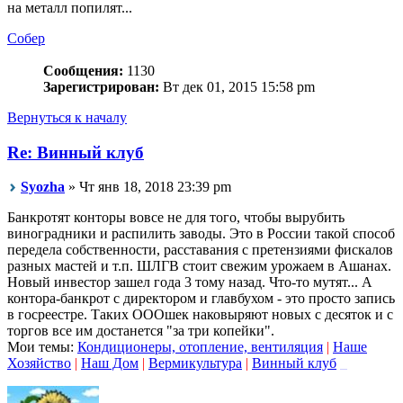
на металл попилят...
Собер
Сообщения:
1130
Зарегистрирован:
Вт дек 01, 2015 15:58 pm
Вернуться к началу
Re: Винный клуб
Syozha
» Чт янв 18, 2018 23:39 pm
Банкротят конторы вовсе не для того, чтобы вырубить
виноградники и распилить заводы. Это в России такой способ
передела собственности, расставания с претензиями фискалов
разных мастей и т.п. ШЛГВ стоит свежим урожаем в Ашанах.
Новый инвестор зашел года 3 тому назад. Что-то мутят... А
контора-банкрот с директором и главбухом - это просто запись
в госреестре. Таких ОООшек наковыряют новых с десяток и с
торгов все им достанется "за три копейки".
Мои темы:
Кондиционеры, отопление, вентиляция
|
Наше
Хозяйство
|
Наш Дом
|
Вермикультура
|
Винный клуб
_