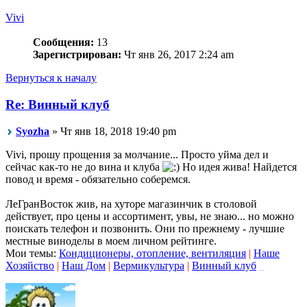
Vivi
Сообщения:
13
Зарегистрирован:
Чт янв 26, 2017 2:24 am
Вернуться к началу
Re: Винный клуб
Syozha
» Чт янв 18, 2018 19:40 pm
Vivi, прошу прощения за молчание... Просто уйма дел и
сейчас как-то не до вина и клуба
Но идея жива! Найдется
повод и время - обязательно соберемся.
ЛеГранВосток жив, на хуторе магазинчик в столовой
действует, про цены и ассортимент, увы, не знаю... но можно
поискать телефон и позвонить. Они по прежнему - лучшие
местные виноделы в моем личном рейтинге.
Мои темы:
Кондиционеры, отопление, вентиляция
|
Наше
Хозяйство
|
Наш Дом
|
Вермикультура
|
Винный клуб
_