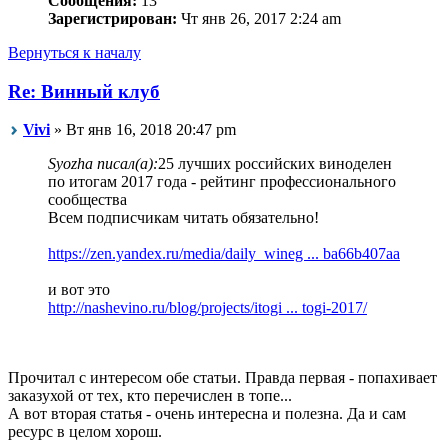
Сообщения:
13
Зарегистрирован:
Чт янв 26, 2017 2:24 am
Вернуться к началу
Re: Винный клуб
Vivi
» Вт янв 16, 2018 20:47 pm
Syozha писал(а):
25 лучших российских виноделен
по итогам 2017 года - рейтинг профессионального
сообщества
Всем подписчикам читать обязательно!
https://zen.yandex.ru/media/daily_wineg ... ba66b407aa
и вот это
http://nashevino.ru/blog/projects/itogi ... togi-2017/
Прочитал с интересом обе статьи. Правда первая - попахивает
заказухой от тех, кто перечислен в топе...
А вот вторая статья - очень интересна и полезна. Да и сам
ресурс в целом хорош.