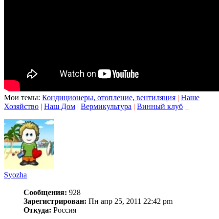
Мои темы:
Кондиционеры, отопление, вентиляция
|
Наше
Хозяйство
|
Наш Дом
|
Вермикультура
|
Винный клуб
_
Syozha
Сообщения:
928
Зарегистрирован:
Пн апр 25, 2011 22:42 pm
Откуда:
Россия