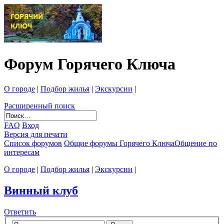
Форум Горячего Ключа
О городе
|
Подбор жилья
|
Экскурсии
|
Расширенный поиск
FAQ
Вход
Версия для печати
Список форумов
Общие форумы Горячего Ключа
Общение по
интересам
О городе
|
Подбор жилья
|
Экскурсии
|
Винный клуб
Ответить