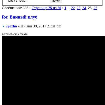
Сообщений: 386 •
Страница
25
из
26
•
1
...
22
,
23
,
24
,
25
,
26
Re: Винный клуб
Syozha
» Пн янв 30, 2017 21:01 pm
вернемся к теме