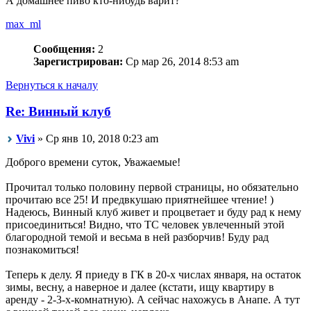
А домашнее пиво кто-нибудь варит?
max_ml
Сообщения:
2
Зарегистрирован:
Ср мар 26, 2014 8:53 am
Вернуться к началу
Re: Винный клуб
Vivi
» Ср янв 10, 2018 0:23 am
Доброго времени суток, Уважаемые!
Прочитал только половину первой страницы, но обязательно
прочитаю все 25! И предвкушаю приятнейшее чтение! )
Надеюсь, Винный клуб живет и процветает и буду рад к нему
присоединиться! Видно, что ТС человек увлеченный этой
благородной темой и весьма в ней разборчив! Буду рад
познакомиться!
Теперь к делу. Я приеду в ГК в 20-х числах января, на остаток
зимы, весну, а наверное и далее (кстати, ищу квартиру в
аренду - 2-3-х-комнатную). А сейчас нахожусь в Анапе. А тут