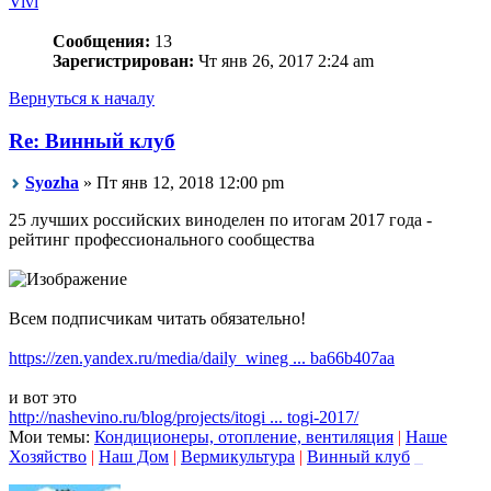
Vivi
Сообщения:
13
Зарегистрирован:
Чт янв 26, 2017 2:24 am
Вернуться к началу
Re: Винный клуб
Syozha
» Пт янв 12, 2018 12:00 pm
25 лучших российских виноделен по итогам 2017 года -
рейтинг профессионального сообщества
Всем подписчикам читать обязательно!
https://zen.yandex.ru/media/daily_wineg ... ba66b407aa
и вот это
http://nashevino.ru/blog/projects/itogi ... togi-2017/
Мои темы:
Кондиционеры, отопление, вентиляция
|
Наше
Хозяйство
|
Наш Дом
|
Вермикультура
|
Винный клуб
_