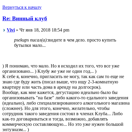
Вернуться к началу
Re: Винный клуб
Vivi
» Чт янв 18, 2018 18:54 pm
psekups писал(а):
видите в чем дело. просто купить
бутылки мало...
) Я понимаю, что мало. Но я исходил их того, что все уже
организовано... ) Клубу же уже не один год... )
К себе я, конечно, пригласить не могу, так как сам то еще не
знаю где буду жить (писал выше, что ищу 2-3-комнатную
квартиру или часть дома в аренду на долгосрок).
Вообще, как мне кажется, дегустацию идеально было бы
организовывать "на базе" либо какого-то едального заведения
(идеально), либо специализированного алкогольного магазина
(сложнее). Но для этого, конечно, желательно, чтобы
сотрудник такого заведения состоял в членах Клуба... Либо
как-то договариваться и тогда, возможно, добавлять
коммерческую составляющую... Но это уже нужен большой
энтузиазм... )