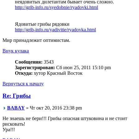
неядовитых дилетантам бывает очень сложно.
http://grib-info.ru/syedobnie/ryadovki.html
Ядовитые грибы рядовки
http://grib-info.ru/yadivitie/ryadovka.html
Мир принадлежит оптимистам.
Внук кулака
Сообщения:
3543
Зарегистрирован:
Сб июн 25, 2011 15:10 pm
Откуда:
хутор Красный Восток
Вернуться к началу
Re: Грибы
BABAY
» Чт окт 20, 2016 23:38 pm
Не знаешь не бери!!! Грибы опасная штуковина и не стоит
рисковать!
Ура!!!