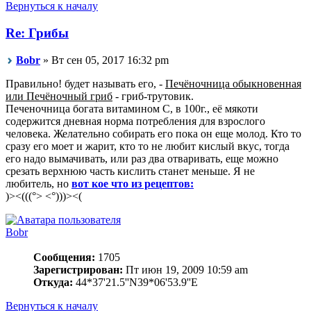
Вернуться к началу
Re: Грибы
Bobr
» Вт сен 05, 2017 16:32 pm
Правильно! будет называть его, -
Печёночница обыкновенная
или Печёночный гриб
- гриб-трутовик.
Печеночница богата витамином C, в 100г., её мякоти
содержится дневная норма потребления для взрослого
человека. Желательно собирать его пока он еще молод. Кто то
сразу его моет и жарит, кто то не любит кислый вкус, тогда
его надо вымачивать, или раз два отваривать, еще можно
срезать верхнюю часть кислить станет меньше. Я не
любитель, но
вот кое что из рецептов:
)><(((°> <°)))><(
Bobr
Сообщения:
1705
Зарегистрирован:
Пт июн 19, 2009 10:59 am
Откуда:
44*37'21.5''N39*06'53.9''E
Вернуться к началу