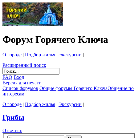
Форум Горячего Ключа
О городе
|
Подбор жилья
|
Экскурсии
|
Расширенный поиск
FAQ
Вход
Версия для печати
Список форумов
Общие форумы Горячего Ключа
Общение по
интересам
О городе
|
Подбор жилья
|
Экскурсии
|
Грибы
Ответить