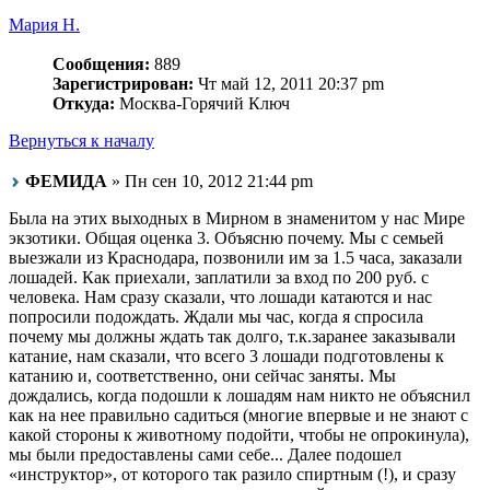
Мария Н.
Сообщения:
889
Зарегистрирован:
Чт май 12, 2011 20:37 pm
Откуда:
Москва-Горячий Ключ
Вернуться к началу
ФЕМИДА
» Пн сен 10, 2012 21:44 pm
Была на этих выходных в Мирном в знаменитом у нас Мире
экзотики. Общая оценка 3. Объясню почему. Мы с семьей
выезжали из Краснодара, позвонили им за 1.5 часа, заказали
лошадей. Как приехали, заплатили за вход по 200 руб. с
человека. Нам сразу сказали, что лошади катаются и нас
попросили подождать. Ждали мы час, когда я спросила
почему мы должны ждать так долго, т.к.заранее заказывали
катание, нам сказали, что всего 3 лошади подготовлены к
катанию и, соответственно, они сейчас заняты. Мы
дождались, когда подошли к лошадям нам никто не объяснил
как на нее правильно садиться (многие впервые и не знают с
какой стороны к животному подойти, чтобы не опрокинула),
мы были предоставлены сами себе... Далее подошел
«инструктор», от которого так разило спиртным (!), и сразу