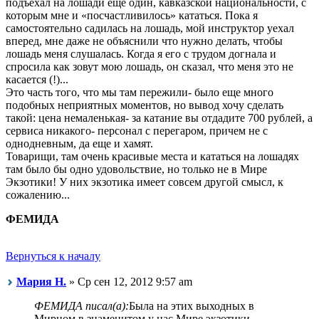
подъехал на лошади еще один, кавказской национальности, с
которым мне и «посчастливилось» кататься. Пока я
самостоятельно садилась на лошадь, мой инструктор уехал
вперед, мне даже не объяснили что нужно делать, чтобы
лошадь меня слушалась. Когда я его с трудом догнала и
спросила как зовут мою лошадь, он сказал, что меня это не
касается (!)...
Это часть того, что мы там пережили- было еще много
подобных неприятных моментов, но вывод хочу сделать
такой: цена немаленькая- за катание вы отдадите 700 рублей, а
сервиса никакого- персонал с перегаром, причем не с
однодневным, да еще и хамят.
Товарищи, там очень красивые места и кататься на лошадях
там было бы одно удовольствие, но только не в Мире
Экзотики! У них экзотика имеет совсем другой смысл, к
сожалению...
ФЕМИДА
Вернуться к началу
Мария Н.
» Ср сен 12, 2012 9:57 am
ФЕМИДА писал(а):
Была на этих выходных в
Мирном в знаменитом у нас Мире экзотики.