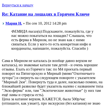
Вернуться к началу
Re: Катание на лошадях в Горячем Ключе
Мария Н.
» Пн сен 10, 2012 14:28 pm
ФЕМИДА писал(а):
Подскажите, пожалуйста, где у
нас можно покататься на лошадях? Слышала, что
есть ферма в Мирном, но не знаю как с ними
связаться. Если у кого-то есть конкретная инфо и
координаты, напишите, пожалуйста. Спасибо )
Сама в Мирном не каталась (и вообще давно верхом не
каталась), но знакомые катали там детей - и очень хорошие
отзывы. Ехать из Горячего так: по М4 проехать первый
поворот на Пятигорскую и Мирный (мимо"Охотничьего
хутора") и свернуть на следующем повороте с указателем
"Мирный 2км". Повернуть туда и далее, насколько помню, на
ближайшей развилке будет указатель налево с названием типа
"Экзо-ферма" или, там "Экзотические животные" (у них там
ещё ламы и страусы есть).
Цена за катание верхом, КАЖЕТСЯ, была 500р/час
(отпишите, как узнает), про экскурсии (без катания) не знаю