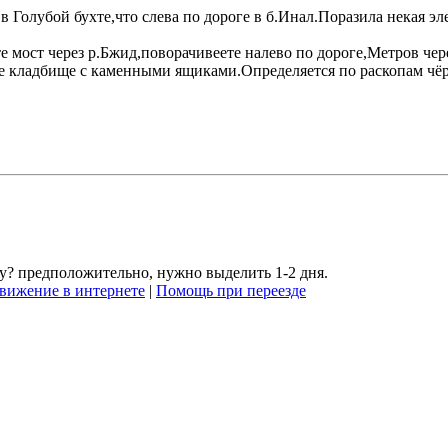
в Голубой бухте,что слева по дороге в б.Инал.Поразила некая 
 мост через р.Бжид,поворачивеете налево по дороге,Метров чере
е кладбище с каменными ящиками.Определяется по раскопам чёр
ку? предположительно, нужно выделить 1-2 дня.
вижение в интернете
|
Помощь при переезде