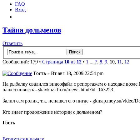
FAQ
Вход
Тайна дольменов
Ответить
Сообщений: 179 •
Страница
10
из
12
•
1
...
7
,
8
,
9
,
10
,
11
,
12
Гость
» Вт авг 18, 2009 22:54 pm
На рыбалку свалился видеофайл с репортажем о находке возле
нашел новость - skavkaz.rfn.ru/rnews.html?id=163253
Залил сам ролик, т.к. ненашел его нигде - gkmap.moy.su/video/
Кто знает продолжение истории с дольменом?
Гость
Вернуться к началу