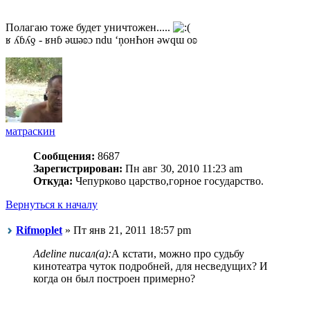
Полагаю тоже будет уничтожен.....
ʁ ʎɓʎƍ - ʁнɓ ǝɯǝʚɔ ndu ‘ņонҺон ǝwqɯ оʚ
матраскин
Сообщения:
8687
Зарегистрирован:
Пн авг 30, 2010 11:23 am
Откуда:
Чепурково царство,горное государство.
Вернуться к началу
Rifmoplet
» Пт янв 21, 2011 18:57 pm
Adeline писал(а):
А кстати, можно про судьбу
кинотеатра чуток подробней, для несведущих? И
когда он был построен примерно?