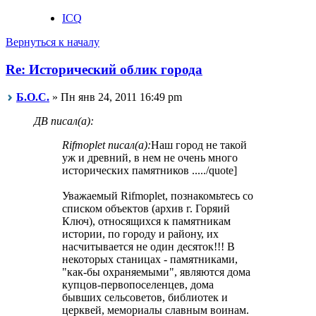
ICQ
Вернуться к началу
Re: Исторический облик города
Б.О.С.
» Пн янв 24, 2011 16:49 pm
ДВ писал(а):
Rifmoplet писал(а):
Наш город не такой
уж и древний, в нем не очень много
исторических памятников ...../quote]
Уважаемый Rifmoplet, познакомьтесь со
списком объектов (архив г. Горяий
Ключ), относящихся к памятникам
истории, по городу и району, их
насчитывается не один десяток!!! В
некоторых станицах - памятниками,
"как-бы охраняемыми", являются дома
купцов-первопоселенцев, дома
бывших сельсоветов, библиотек и
церквей, мемориалы славным воинам.