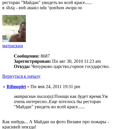
ресторан "Майдан" увидеть во всей красе......
ʁ ʎɓʎƍ - ʁнɓ ǝɯǝʚɔ ndu ‘ņонҺон ǝwqɯ оʚ
матраскин
Сообщения:
8687
Зарегистрирован:
Пн авг 30, 2010 11:23 am
Откуда:
Чепурково царство,горное государство.
Вернуться к началу
Rifmoplet
» Пн янв 24, 2011 19:31 pm
матраскин писал(а):
Поищи как будет время.Уж
очень интересно..Еще хотелось бы ресторан
"Майдан" увидеть во всей красе......
Как нибудь... А Майдан на фото Визави про пожары -
красивей некуда!