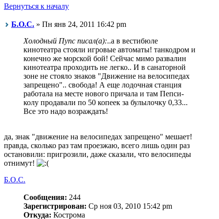
Вернуться к началу
Б.О.С.
» Пн янв 24, 2011 16:42 pm
Холодный Пупс писал(а):
..а в вестибюле
кинотеатра стояли игровые автоматы! танкодром и
конечно же морской бой! Сейчас мимо развалин
кинотеатра проходить не легко.. И в санаторной
зоне не стояло знаков "Движение на велосипедах
запрещено".. свобода! А еще лодочная станция
работала на месте нового причала и там Пепси-
колу продавали по 50 копеек за булылочку 0,33...
Все это надо возраждать!
да, знак "движение на велосипедах запрещено" мешает!
правда, сколько раз там проезжаю, всего лишь один раз
остановили: пригрозили, даже сказали, что велосипеды
отнимут!
Б.О.С.
Сообщения:
244
Зарегистрирован:
Ср ноя 03, 2010 15:42 pm
Откуда:
Кострома