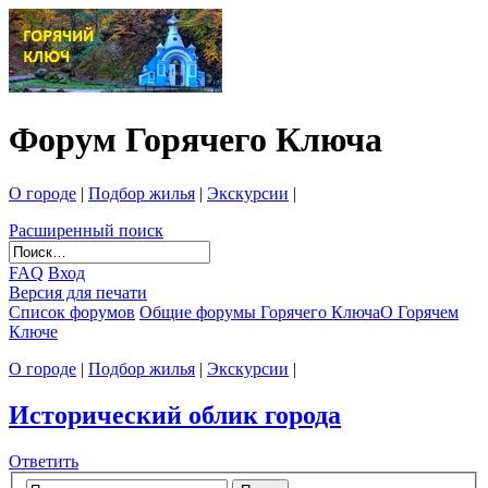
Форум Горячего Ключа
О городе
|
Подбор жилья
|
Экскурсии
|
Расширенный поиск
FAQ
Вход
Версия для печати
Список форумов
Общие форумы Горячего Ключа
О Горячем
Ключе
О городе
|
Подбор жилья
|
Экскурсии
|
Исторический облик города
Ответить