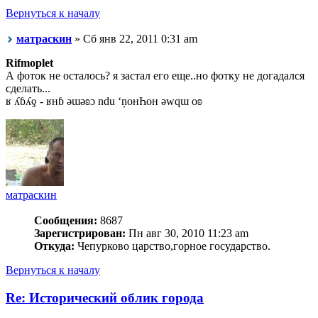
Вернуться к началу
матраскин
» Сб янв 22, 2011 0:31 am
Rifmoplet
А фоток не осталось? я застал его еще..но фотку не догадался
сделать...
ʁ ʎɓʎƍ - ʁнɓ ǝɯǝʚɔ ndu ‘ņонҺон ǝwqɯ оʚ
матраскин
Сообщения:
8687
Зарегистрирован:
Пн авг 30, 2010 11:23 am
Откуда:
Чепурково царство,горное государство.
Вернуться к началу
Re: Исторический облик города