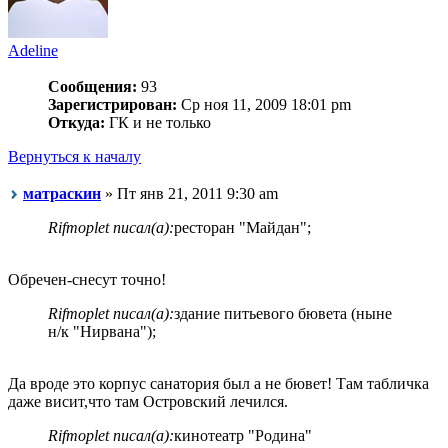
Adeline
Сообщения:
93
Зарегистрирован:
Ср ноя 11, 2009 18:01 pm
Откуда:
ГК и не только
Вернуться к началу
матраскин
» Пт янв 21, 2011 9:30 am
Rifmoplet писал(а):
ресторан "Майдан";
Обречен-снесут точно!
Rifmoplet писал(а):
здание питьевого бювета (ныне
н/к "Нирвана");
Да вроде это корпус санатория был а не бювет! Там табличка
даже висит,что там Островский лечился.
Rifmoplet писал(а):
кинотеатр "Родина"