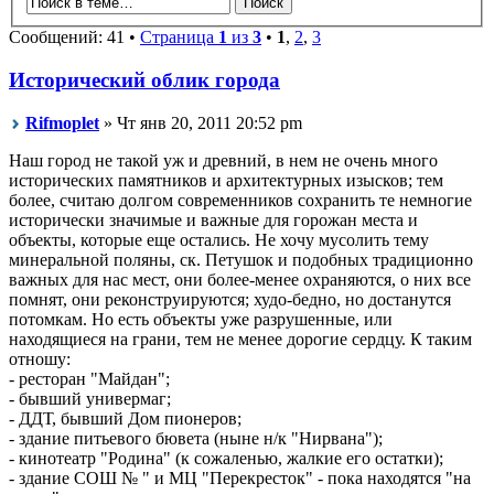
Сообщений: 41 •
Страница
1
из
3
•
1
,
2
,
3
Исторический облик города
Rifmoplet
» Чт янв 20, 2011 20:52 pm
Наш город не такой уж и древний, в нем не очень много
исторических памятников и архитектурных изысков; тем
более, считаю долгом современников сохранить те немногие
исторически значимые и важные для горожан места и
объекты, которые еще остались. Не хочу мусолить тему
минеральной поляны, ск. Петушок и подобных традиционно
важных для нас мест, они более-менее охраняются, о них все
помнят, они реконструируются; худо-бедно, но достанутся
потомкам. Но есть объекты уже разрушенные, или
находящиеся на грани, тем не менее дорогие сердцу. К таким
отношу:
- ресторан "Майдан";
- бывший универмаг;
- ДДТ, бывший Дом пионеров;
- здание питьевого бювета (ныне н/к "Нирвана");
- кинотеатр "Родина" (к сожаленью, жалкие его остатки);
- здание СОШ № " и МЦ "Перекресток" - пока находятся "на