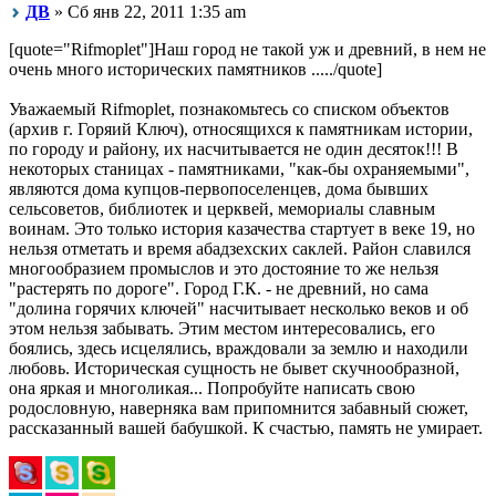
ДВ
» Сб янв 22, 2011 1:35 am
[quote="Rifmoplet"]Наш город не такой уж и древний, в нем не
очень много исторических памятников ...../quote]
Уважаемый Rifmoplet, познакомьтесь со списком объектов
(архив г. Горяий Ключ), относящихся к памятникам истории,
по городу и району, их насчитывается не один десяток!!! В
некоторых станицах - памятниками, "как-бы охраняемыми",
являются дома купцов-первопоселенцев, дома бывших
сельсоветов, библиотек и церквей, мемориалы славным
воинам. Это только история казачества стартует в веке 19, но
нельзя отметать и время абадзехских саклей. Район славился
многообразием промыслов и это достояние то же нельзя
"растерять по дороге". Город Г.К. - не древний, но сама
"долина горячих ключей" насчитывает несколько веков и об
этом нельзя забывать. Этим местом интересовались, его
боялись, здесь исцелялись, враждовали за землю и находили
любовь. Историческая сущность не бывет скучнообразной,
она яркая и многоликая... Попробуйте написать свою
родословную, наверняка вам припомнится забавный сюжет,
рассказанный вашей бабушкой. К счастью, память не умирает.