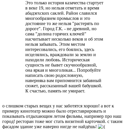
Это только история казачества стартует
в веке 19, но нельзя отметать и время
абадзехских саклей. Район славился
многообразием промыслов и это
достояние то же нельзя "растерять по
дороге". Город Г.К. - не древний, но
сама "долина горячих ключей"
насчитывает несколько веков и об этом
нельзя забывать. Этим местом
интересовались, его боялись, здесь
исцелялись, враждовали за землю и
находили любовь. Историческая
сущность не бывет скучнообразной,
она яркая и многоликая... Попробуйте
написать свою родословную,
наверняка вам припомнится забавный
сюжет, рассказанный вашей бабушкой.
К счастью, память не умирает.
о слишком старых вещах у нас заботятся хорошо! а вот к
примеру кинотеатр можно было отреставрировать и
показывать отдыхающим летом фильмы, например про наш
город! ресторан тоже мог стать визитной карточкой. с таким
фасадом здание уже наверно нигде не найдёшь!