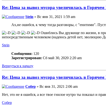
Re: Цена за вывоз мусора увеличилась в Горячем
Stein
» Вс янв 31, 2021 1:59 am
Ах,не ошибся, к чему тогда разговоры, с "енитими". Пусть
Ошиблись Вы дружище по жизни, в принц
непосредственным человеком (надеюсь детей нет, эволюцию Да
Stein
Сообщения:
120
Зарегистрирован:
Сб май 30, 2020 2:20 am
Вернуться к началу
Re: Цена за вывоз мусора увеличилась в Горячем
Собер
» Вс янв 31, 2021 2:06 am
Нет, это не я ошибся, а все твое гнилое нутро ты показал и пр
Собер