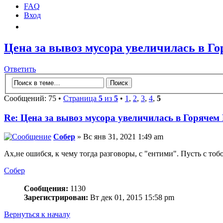
FAQ
Вход
Цена за вывоз мусора увеличилась в Го
Ответить
Сообщений: 75 •
Страница
5
из
5
•
1
,
2
,
3
,
4
,
5
Re: Цена за вывоз мусора увеличилась в Горячем
Собер
» Вс янв 31, 2021 1:49 am
Ах,не ошибся, к чему тогда разговоры, с "ентими". Пусть с тобо
Собер
Сообщения:
1130
Зарегистрирован:
Вт дек 01, 2015 15:58 pm
Вернуться к началу