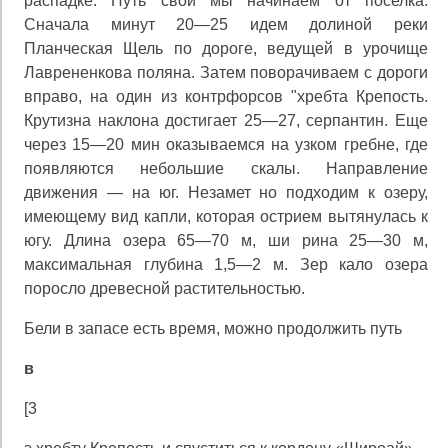
распадке. Путь свой мы начинаем от поселка.
Сначала минут 20—25 идем долиной реки
Планческая Щель по дороге, ведущей в урочище
Лаврененкова поляна. Затем поворачиваем с дороги
вправо, на один из контрфорсов "хребта Крепость.
Крутизна наклона достигает 25—27, серпантин. Еще
через 15—20 мин оказываемся на узком гребне, где
появляются небольшие скалы. Направление
движения — на юг. Незамет но подходим к озеру,
имеющему вид капли, которая острием вытянулась к
югу. Длина озера 65—70 м, ши рина 25—30 м,
максимальная глубина 1,5—2 м. Зер кало озера
поросло древесной растительностью.
Бели в запасе есть время, можно продолжить путь
в
[3