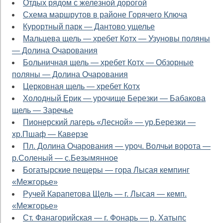
Отдых рядом с железной дорогой
Схема маршрутов в районе Горячего Ключа
Курортный парк — Дантово ущелье
Мальцева щель — хребет Котх — Узуновы поляны
— Долина Очарования
Больничная щель — хребет Котх — Обзорные
поляны — Долина Очарования
Церковная щель — хребет Котх
Холодный Ерик — урочище Березки — Бабакова
щель — Заречье
Пионерский лагерь «Лесной» — ур.Березки —
хр.Пшаф — Каверзе
Пл. Долина Очарования — уроч. Волчьи ворота —
р.Соленый — с.Безымянное
Богатырские пещеры — гора Лысая кемпинг
«Межгорье»
Ручей Карапетова Щель — г. Лысая — кемп.
«Межгорье»
Ст. Фанагорийская — г. Фонарь — р. Хатыпс