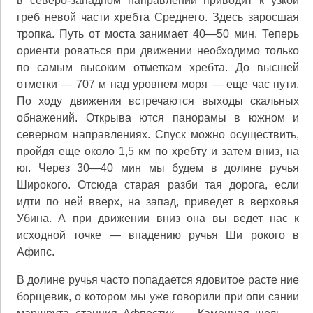
в северо-западном направлении приводит к узкой
греб невой части хребта Среднего. Здесь заросшая
тропка. Путь от моста занимает 40—50 мин. Теперь
ориенти роваться при движении необходимо только
по самым высоким отметкам хребта. До высшей
отметки — 707 м над уровнем моря — еще час пути.
По ходу движения встречаются выходы скальных
обнажений. Открыва ются панорамы в южном и
северном направлениях. Спуск можно осуществить,
пройдя еще около 1,5 км по хребту и затем вниз, на
юг. Через 30—40 мин мы будем в долине ручья
Широкого. Отсюда старая разби тая дорога, если
идти по ней вверх, на запад, приведет в верховья
Убина. А при движении вниз она вы ведет нас к
исходной точке — впадению ручья Ши рокого в
Афипс.
В долине ручья часто попадается ядовитое расте ние
борщевик, о котором мы уже говорили при опи сании