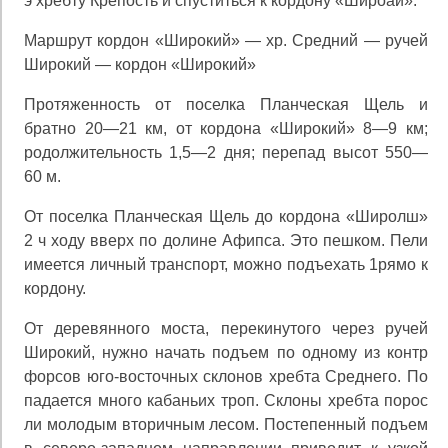
э хребту Крепость и спуститься к кордону «Широай».
Маршрут кордон «Широкий» — хр. Средний — ручей
Широкий — кордон «Широкий»
Протяженность от поселка Планческая Щель и
братно 20—21 км, от кордона «Широкий» 8—9 км;
родолжительность 1,5—2 дня; перепад высот 550—
60 м.
От поселка Планческая Щель до кордона «Широлш»
2 ч ходу вверх по долине Афипса. Это пешком. Пели
имеется личный транспорт, можно подъехать 1рямо к
кордону.
От деревянного моста, перекинутого через ручей
Широкий, нужно начать подъем по одному из контр
форсов юго-восточных склонов хребта Среднего. По
падается много кабаньих троп. Склоны хребта порос
ли молодым вторичным лесом. Постепенный подъем