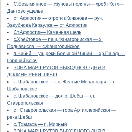
С.Безымянное — Узуновы поляны— хребт Котх—
Дантово ущелье
ст. Афпостик — отроги г.Кочанова — руч.
Задубнова Караулка — ст. Афпостик
Cт.Афпостик— Каменная щель
с.Хребтовое — пещ.Фанагорииская — х.
Поднависла — с.Фанагорийское
п.Чибий — ущ.реки Большой Чибий — хр.Пшаф —
Горячий Ключ
ЗОНА МАРШРУТОВ ВЫХОДНОГО ДНЯ В
ДОЛИНЕ РЕКИ ШКБШ
с. Шабановское — ск. Желтые Монастыри — с.
Шабановское
с. Шабановское — дол.р. Шебш — ст.
Ставропольская
ст. Ставропольская — гора Артиллерийская —
река Шебш
с. Тхамаха — п. Мирный
ЗОНА МАРШРУТОВ ВЫХОДНОГО ДНЯ В