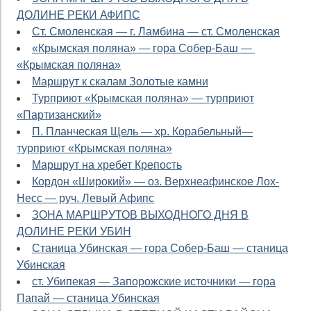
ДОЛИНЕ РЕКИ АФИПС
Ст. Смоленская — г. Ламбина — ст. Смоленская
«Крымская поляна» — гора Собер-Баш —
«Крымская поляна»
Маршрут к скалам Золотые камни
Турприют «Крымская поляна» — турприют
«Партизанский»
П. Планческая Щель — хр. Корабельный—
турприют «Крымская поляна»
Маршрут на хребет Крепость
Кордон «Широкий» — оз. Верхнеафинское Лох-
Несс — руч. Левый Афипс
ЗОНА МАРШРУТОВ ВЫХОДНОГО ДНЯ В
ДОЛИНЕ РЕКИ УБИН
Станица Убинская — гора Собер-Баш — станица
Убинская
ст. Убипекая — Запорожские источники — гора
Папай — станица Убинская