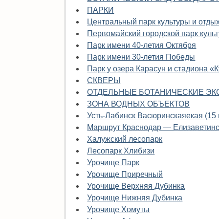
ПАРКИ
Центральный парк культуры и отдых
Первомайский городской парк куль
Парк имени 40-летия Октября
Парк имени 30-летия Победы
Парк у озера Карасун и стадиона «
СКВЕРЫ
ОТДЕЛЬНЫЕ БОТАНИЧЕСКИЕ ЭК
ЗОНА ВОДНЫХ ОБЪЕКТОВ
Усть-Лабинск Васюринскаяекая (15 
Маршрут Краснодар — Елизаветин
Халужский лесопарк
Лесопарк Хлибизи
Урочище Парк
Урочище Приречный
Урочище Верхняя Дубинка
Урочище Нижняя Дубинка
Урочище Хомуты