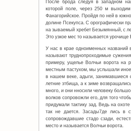
После брода следуя в западном на
которой поле, через 250 м выходим
Фанагорийское. Пройдя по ней в южно
долине Псекупса. С орографически пра
на зываемый хребет Безымянный, с лев
Это узкое мес то называется урочище 
У нас в крае одноименных названий 
называют труднопроходимые сужения 
примеру, ущелье Волчьи ворота на 
местным пастухом, мы услышали иное
в нашем веке, адыги, занимавшиеся 
летние зтбища, а к зиме возвращались
много, и они нносили человеку большо
волков сопровожли его, для того что
придумали тактику зад. Ведь на охоте
так не дается. Засады7де лись в с
сопровождавшие стадо сзади, естест
место и называется Волчьи ворота.