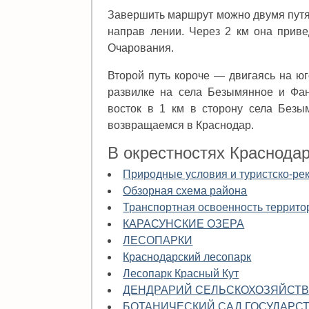
Завершить маршрут можно двумя путя
направ лении. Через 2 км она приве
Очарования.
Второй путь короче — двигаясь на юг
развилке на села Безымянное и Фана
восток в 1 км в сторону села Безы
возвращаемся в Краснодар.
В окрестностях Краснода
Природные условия и туристско-р
Обзорная схема района
Транспортная освоенность террито
КАРАСУНСКИЕ ОЗЕРА
ЛЕСОПАРКИ
Краснодарский лесопарк
Лесопарк Красный Кут
ДЕНДРАРИЙ СЕЛЬСКОХОЗЯЙСТВ
БОТАНИЧЕСКИЙ САД ГОСУДАРС