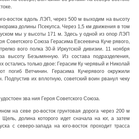
токе.
го-восток вдоль ЛЭП, через 500 м выходим на высоту
анорама долины Псекупса. Через 1,5 км движения в том
ском мы у высоты 171 м. Здесь у одной из опор ЛЭП
роя Советского Союза Герасима Евсеевича Куче рявого,
трелко вого полка 30-й Иркутской дивизии. 11 ноября
за высоту Безымянную. Из состава подразделения,
х остались только двое: Герасим Ку черявый и Николай
т погиб Ветчинин. Герасима Кучерявого окружили
н. Подпустив их вплотную, советский воин рванул чеку
 удостоен зва ния Героя Советского Союза.
ном на севе ро-восток грунтовая дорога через 200 м
 Щель, долина которого идет сначала на юг, а затем
уска с северо-запада на юго-восток проходит трасса