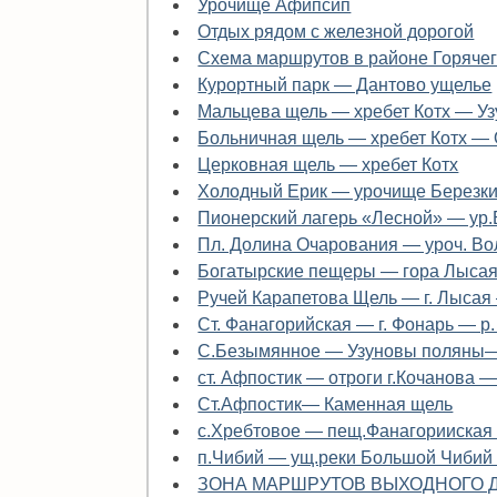
Урочище Афипсип
Отдых рядом с железной дорогой
Схема маршрутов в районе Горяче
Курортный парк — Дантово ущелье
Мальцева щель — хребет Котх — У
Больничная щель — хребет Котх —
Церковная щель — хребет Котх
Холодный Ерик — урочище Березки
Пионерский лагерь «Лесной» — ур
Пл. Долина Очарования — уроч. В
Богатырские пещеры — гора Лысая
Ручей Карапетова Щель — г. Лысая
Ст. Фанагорийская — г. Фонарь — р
С.Безымянное — Узуновы поляны—
ст. Афпостик — отроги г.Кочанова 
Cт.Афпостик— Каменная щель
с.Хребтовое — пещ.Фанагорииская
п.Чибий — ущ.реки Большой Чибий
ЗОНА МАРШРУТОВ ВЫХОДНОГО Д