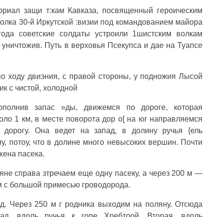
риал защи т:кам Кавказа, посвященный героическим
полка 30-й Иркутской :визии под командованием майора
года советские солдаты устроили 1шистским волкам
 и уничтожив. Путь в верховья Псекупса и дае на Туапсе
о ходу двиэния, с правой стороны, у подножия Лысой
к с чистой, холодной
полнив запас »ды, движемся по дороге, которая
оло 1 км, в месте поворота дор о[ на юг направляемся
дорогу. Она ведет на запад, в долину ручья {ель
у, потоу, что в долине много невысоких вершин. Почти
жена пасека.
яне справа зтречаем еще одну пасеку, а через 200 м —
м с большой примесью гроводорода.
ад. Через 250 м г родника выходим на поляну. Отсюда
ад, вдоль ручья к горе Хребтоой. Вторая, вдоль