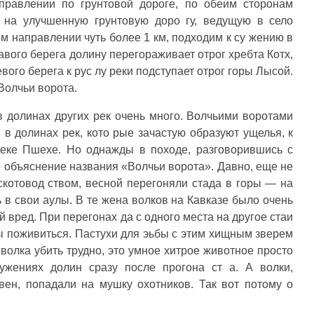
правлении по грунтовой дороге, по обеим сторонам
 на улучшенную грунтовую доро гу, ведущую в село
м направлении чуть более 1 км, подходим к су жению в
вого берега долину перегораживает отрог хребта Котх,
ого берега к рус лу реки подступает отрог горы Лысой.
Волчьи ворота.
в долинах других рек очень много. Волчьими воротами
в долинах рек, кото рые зачастую образуют ущелья, к
реке Пшехе. Но однажды в походе, разговорившись с
 объяснение названия «Волчьи ворота». Давно, еще не
скотовод ством, весной перегоняли стада в горы — на
 в свои аулы. В те жена волков на Кавказе было очень
й вред. При перегонах да с одного места на другое стаи
бы поживиться. Пастухи для эьбы с этим хищным зверем
 волка убить трудно, это умное хитрое животное просто
ужениях долин сразу после прогона ст а. А волки,
вен, попадали на мушку охотников. Так вот потому о