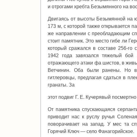
и отрогами хребта Безымянного на вос
Двигаясь от высоты Безымянной на ю
173 м, с которой также открывается п
же направлении с преобладающим спу
стоит памятник. Это место гибе ли Ге
который сражался в составе 256-го с
1942 года завязался тяжелый бой 
отражающего атаки фа шистов, в живы
Ветчинин. Оба были ранены. Но во
гитлеровцы, предлагая сдаться в пле
гранаты. За
этот подвиг Г. Е. Кучерявый посмертно
От памятника спускающаяся серпанти
приводит нас к руслу ручья Соленая
поворачивает на запад. У мес та сп
Горячий Ключ — село Фанагорийское.