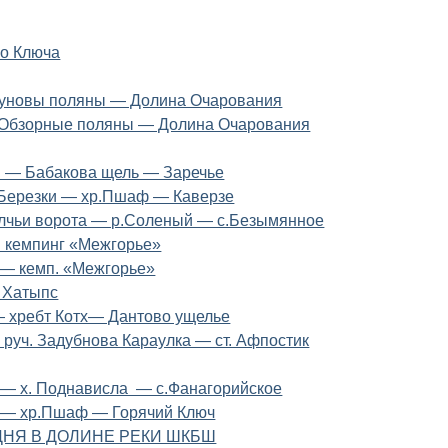
го Ключа
зуновы поляны — Долина Очарования
 Обзорные поляны — Долина Очарования
 — Бабакова щель — Заречье
.Березки — хр.Пшаф — Каверзе
олчьи ворота — р.Соленый — с.Безымянное
 кемпинг «Межгорье»
 — кемп. «Межгорье»
. Хатыпс
 хребт Котх— Дантово ущелье
— руч. Задубнова Караулка — ст. Афпостик
 — х. Поднависла — с.Фанагорийское
 — хр.Пшаф — Горячий Ключ
НЯ В ДОЛИНЕ РЕКИ ШКБШ