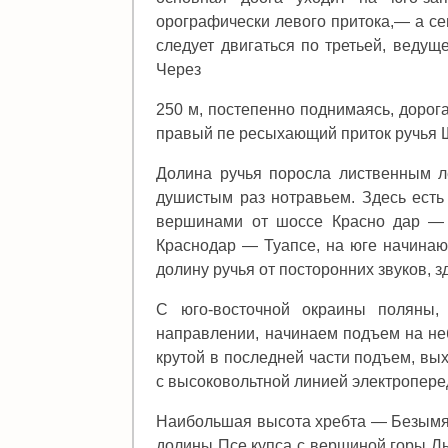
орографически левого притока,— а сев
следует двигаться по третьей, ведущ
Через
250 м, постепенно поднимаясь, дорога
правый пе ресыхающий приток ручья 
Долина ручья поросла лиственным л
душистым раз нотравьем. Здесь есть
вершинами от шоссе Красно дар — 
Краснодар — Туапсе, на юге начинают
долину ручья от посторонних звуков, з
С юго-восточной окраины поляны, 
направлении, начинаем подъем на не
крутой в последней части подъем, вых
с высоковольтной линией электропере
Наибольшая высота хребта — Безымян
долины Псе купса с вершиной горы Лы