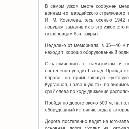
В самом узком месте сооружен мемо
воинам -го гвардейского стрелкового 
И. М. Ковалева. ;есь осенью 1942 
ловушку, заманив их в это узкое ;сто
гитлеровцам был закрыт.
Недалеко от мемориала, в 35—40 м п
находи т: хорошо оборудованный родни
Ознакомившись с памятником и по
постепенно уводит I запад. Пройдя ок
вправо, на примыкающую »унтовую 
Курганная, названную так, по-видимом
сра
7
слева по ходу движения располо
Пройдя по дороге около 500 м, на пол
оборудошный источник, вода в которо
Дорога постепенно ведет на юго-зап
основная доога уходит на юго-зап