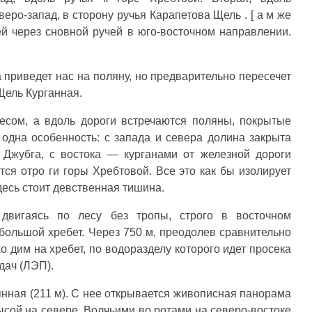
еро-запад, в сторону ручья Карапетова Щель . [ а м же
ей через сновной ручей в юго-восточном направлении.
 приведет нас на поляну, но предварительно пересечет
Щель Курганная.
есом, а вдоль дороги встречаются поляны, покрытые
 одна особенность: с запада и севера долина закрыта
Джубга, с востока — курганами от железной дороги
ся отро ги горы Хребтовой. Все это как бы изолирует
десь стоит девственная тишина.
двигаясь по лесу без тропы, строго в восточном
большой хребет. Через 750 м, преодолев сравнительно
о дим на хребет, по водоразделу которого идет просека
дач (ЛЭП).
ная (211 м). С нее открывается живописная панорама
сой на севере, Волчьими во ротами на северо-востоке