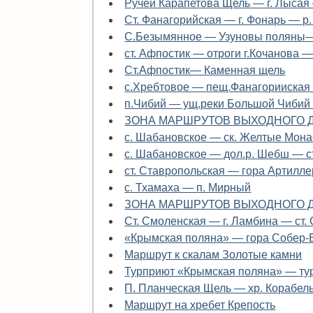
Ручей Карапетова Щель — г. Лысая
Ст. Фанагорийская — г. Фонарь — р
С.Безымянное — Узуновы поляны—
ст. Афпостик — отроги г.Кочанова 
Cт.Афпостик— Каменная щель
с.Хребтовое — пещ.Фанагорииская
п.Чибий — ущ.реки Большой Чибий
ЗОНА МАРШРУТОВ ВЫХОДНОГО Д
с. Шабановское — ск. Желтые Мон
с. Шабановское — дол.р. Шебш — с
ст. Ставропольская — гора Артилл
с. Тхамаха — п. Мирный
ЗОНА МАРШРУТОВ ВЫХОДНОГО Д
Ст. Смоленская — г. Ламбина — ст.
«Крымская поляна» — гора Собер
Маршрут к скалам Золотые камни
Турприют «Крымская поляна» — ту
П. Планческая Щель — хр. Корабе
Маршрут на хребет Крепость