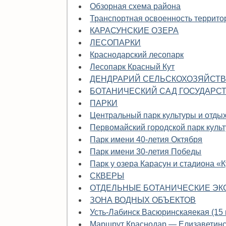
Обзорная схема района
Транспортная освоенность террито
КАРАСУНСКИЕ ОЗЕРА
ЛЕСОПАРКИ
Краснодарский лесопарк
Лесопарк Красный Кут
ДЕНДРАРИЙ СЕЛЬСКОХОЗЯЙСТВ
БОТАНИЧЕСКИЙ САД ГОСУДАРС
ПАРКИ
Центральный парк культуры и отдых
Первомайский городской парк куль
Парк имени 40-летия Октября
Парк имени 30-летия Победы
Парк у озера Карасун и стадиона «
СКВЕРЫ
ОТДЕЛЬНЫЕ БОТАНИЧЕСКИЕ ЭК
ЗОНА ВОДНЫХ ОБЪЕКТОВ
Усть-Лабинск Васюринскаяекая (15 
Маршрут Краснодар — Елизаветин