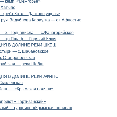
 — кемп. «Межгорье»
. Хатыпс
 хребт Котх— Дантово ущелье
— руч. Задубнова Караулка — ст. Афпостик
 — х. Поднависла — с.Фанагорийское
 — хр.Пшаф — Горячий Ключ
НЯ В ДОЛИНЕ РЕКИ ШКБШ
астыри — с. Шабановское
т. Ставропольская
ерийская — река Шебш
НЯ В ДОЛИНЕ РЕКИ АФИПС
 Смоленская
-Баш — «Крымская поляна»
рприют «Партизанский»
льный— турприют «Крымская поляна»