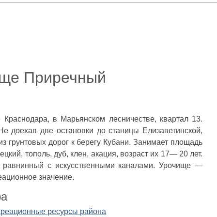
ще Приречный
Краснодара, в Марьянском лесничестве, квартал 13.
е доехав две остановки до станицы Елизаветинской,
из грунтовых дорог к берегу Кубани. Занимает площадь
цкий, тополь, дуб, клен, акация, возраст их 17— 20 лет.
ф равнинный с искусственными каналами. Урочище —
еационное значение.
ра
екреационные ресурсы района