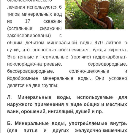
лечения используются 6
типов минераль­ных вод
из 17 скважин
(остальные скважины
законсер­вированы) с
общим дебитом минеральной воды 470 лит­ров в
сутки, что полностью обеспечивает нужды курор­та.
Это теплые и термальные (горячие) гидрокарбонат-
но-хлоридно-натриевые, сероводородные,
бессероводо­родные, соляно-щелочные и
йодобромные минеральные воды. Они условно
делятся на две группы:
Л. Минеральные воды, используемые для
наружного применения
в
виде общих и местных
ванн, орошений, ингаляций, душей и пр.
Б. Минеральные воды, употребляемые внутрь
(для питья и других желудочно-кишечных