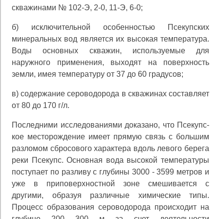
скважинами № 102-Э, 2-0, 11-Э, 6-0;
б) исключительной особенностью Псекупских
минеральных вод является их высокая температура.
Воды основных скважин, используемые для
наружного применения, выходят на поверхность
земли, имея температуру от 37 до 60 градусов;
в) содержание сероводорода в скважинах составляет
от 80 до 170 г/л.
Последними исследованиями доказано, что Псекупс-
кое месторождение имеет прямую связь с большим
раз­ломом сбросового характера вдоль левого берега
реки Псекупс. Основная вода высокой температуры
поступа­ет по разливу с глубины 3000 - 3599 метров и
уже в при­поверхностной зоне смешивается с
другими, образуя раз­личные химические типы.
Процесс образования серово­дорода происходит на
глубине 200 300 м за счет дея­тельности