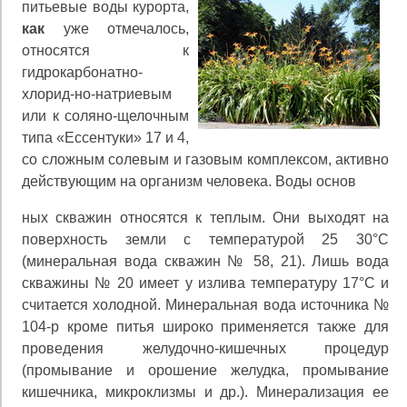
питьевые воды курорта,
как
уже отмечалось,
относятся к
гидрокарбонатно-
хлорид-но-натриевым
или к соляно-щелочным
типа «Ессентуки» 17 и 4,
со сложным солевым и газовым комплексом, ак­тивно
действующим на организм человека. Воды основ
ных скважин относятся к теплым. Они выходят на
повер­хность земли с температурой 25 30°С
(минеральная вода скважин № 58, 21). Лишь вода
скважины № 20 имеет у излива температуру 17°С и
считается холодной. Мине­ральная вода источника №
104-р кроме питья широко применяется также для
проведения желудочно-кишечных процедур
(промывание и орошение желудка, промыва­ние
кишечника, микроклизмы и др.). Минерализация ее