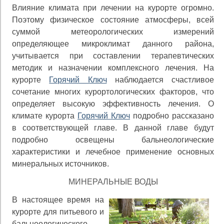
Влияние климата при лечении на курорте огромно.
Поэтому физическое состояние атмосферы, всей
суммой метеорологических измерений
определяющее микрокли­мат данного района,
учитывается при составлении тера­певтических
методик и назначении комплексного лече­ния. На
курорте
Горячий Ключ
наблюдается счастливое
сочетание многих курортологических факторов, что
оп­ределяет высокую эффективность лечения. О
климате курорта
Горячий Ключ
подробно рассказано
в соответ­ствующей главе. В данной главе будут
подробно осве­щены бальнеологические
характеристики и лечебное при­менение основных
минеральных источников.
МИНЕРАЛЬНЫЕ ВОДЫ
В настоящее время на
курорте для питьевого и
баль­неологического