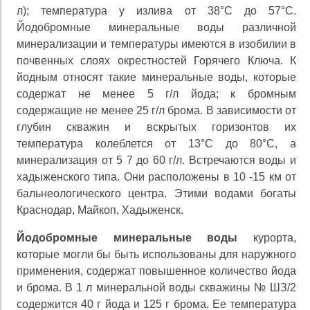
л); темпе­ратура у излива от 38°С до 57°С.
Йодобромные мине­ральные воды различной
минерализации и температуры имеются в изобилии в
почвенных слоях окрестностей Го­рячего Ключа. К
йодным относят такие минеральные воды, которые
содержат не менее 5 г/л йода; к бромным
содержащие не менее 25 г/л брома. В зависимости от
глубин скважин и вскрытых горизонтов их
температура колеблется от 13°С до 80°С, а
минерализация от 5 7 до 60 г/л. Встречаются воды и
хадыженского типа. Они рас­положены в 10 -15 км от
бальнеологического центра. Эти­ми водами богаты
Краснодар, Майкоп, Хадыженск.
Йодобромные минеральные воды
курорта,
которые могли бы быть использованы для наружного
примене­ния, содержат повышенное количество йода
и брома. В 1 л минеральной воды скважины № ШЗ/2
содержится 40 г йода и 125 г брома. Ее температура