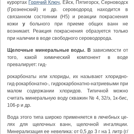
курортах
Горячий Ключ
, Ейск, Пятигорск, Серноводск
(Грозненский) и др. сероводород находится в
связанном состоянии (Н5) и реакции покраснения
кожи
у
больного при приеме общих ванн не
возникает. Реак­ция покраснения образуется только
при наличии в воде свободного сероводорода.
Щелочные минеральные воды. В
зависимости от
того, какой химический компонент в воде
превалирует: гид-
рокарбонаты или хлориды, их называют хлоридно-
гид-рокарбонатно-, гидрокарбонатно-натриевыми при
малом содержании хлоридов. Типичной можно
считать мине­ральную воду скважин № 4, 32/э, 1к-бис,
106-р и др.
Вода этого типа широко применяется в лечебных це­
лях для щелочных ванн, щелочной ингаляции.
Минера­лизация ее невелика: от 0,5 до 3 г на 1 литр (г/