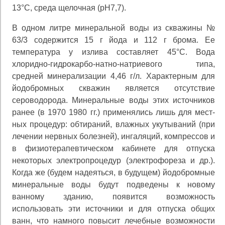
13°С, среда щелоч­ная (рН7,7).
В одном литре минеральной воды из скважины №
63/3 содержится 15 г йода и 112 г брома. Ее
температу­ра у излива составляет 45°С. Вода
хлоридно-гидрокарбо-натно-натриевого типа,
средней минерализации 4,46 г/л. Характерным для
йодобромных скважин является отсут­ствие
сероводорода. Минеральные воды этих источни­ков
ранее (в 1970 1980 гг.) применялись лишь для мест­
ных процедур: обтираний, влажных укутываний (при
ле­чении нервных болезней), ингаляций, компрессов и
в физиотерапевтическом кабинете для отпуска
некоторых электропроцедур (электрофореза и др.).
Когда же (будем надеяться, в будущем) йодобромные
минеральные воды будут подведены к новому
ванному зданию, появится возможность
использовать эти источники и для отпуска общих
ванн, что намного повысит лечебные возможнос­ти