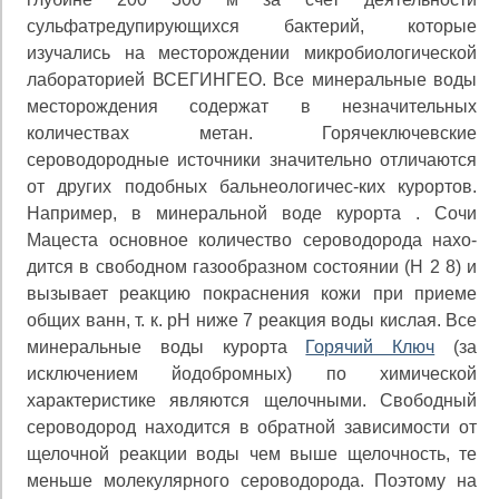
сульфатредупирующихся бактерий, которые
изучались на месторождении микробиологической
лабо­раторией ВСЕГИНГЕО. Все минеральные воды
место­рождения содержат в незначительных
количествах метан. Горячеключевские
сероводородные источники значи­тельно отличаются
от других подобных бальнеологичес-ких курортов.
Например, в минеральной воде курорта . Сочи
Мацеста основное количество сероводорода нахо­
дится в свободном газообразном состоянии (Н 2 8) и
вы­зывает реакцию покраснения кожи при приеме
общих ванн, т. к. рН ниже 7 реакция воды кислая. Все
мине­ральные воды курорта
Горячий Ключ
(за
исключением йодобромных) по химической
характеристике являются щелочными. Свободный
сероводород находится в обрат­ной зависимости от
щелочной реакции воды чем выше щелочность, те
меньше молекулярного сероводорода. Поэтому на