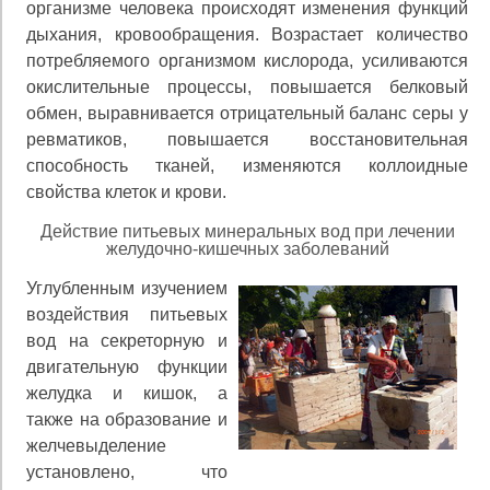
организме человека проис­ходят изменения функций
дыхания, кровообращения. Возрастает количество
потребляемого организмом кис­лорода, усиливаются
окислительные процессы, повыша­ется белковый
обмен, выравнивается отрицательный ба­ланс серы у
ревматиков, повышается восстановительная
способность тканей, изменяются коллоидные
свойства клеток и крови.
Действие питьевых минеральных вод при лечении
желудочно-кишечных заболеваний
Углубленным изучением
воздействия питьевых
вод на секреторную и
двигательную функции
желудка и кишок, а
также на образование и
желчевыделение
установлено, что