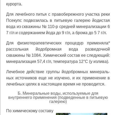
курорта.
Для лечебного питья с правобережного участка реки
Псекупс подвозилась в питьевую галерею йодистая
вода из скважины № 110-р средней минерализации 6
7 г/л и содержанием йода до 9 г/л, а брома до 5 7 г/л.
Для физиотерапевтических процедур применяла*
рассольная йодобромная вода разведочной
скважины № 1084. Химический состав ее следующий:
минерализа­ция 57,4 г/л, температура 12°С (у излива).
Лечебное действие группы йодобромных минераль­
ных источников еще не изучено, и их применение в
ле­чебных целях в настоящее время не проводится.
Б. Минеральные воды, используемые для
внутреннего применения (подведенные в питьевую
галерею)
По химическому составу