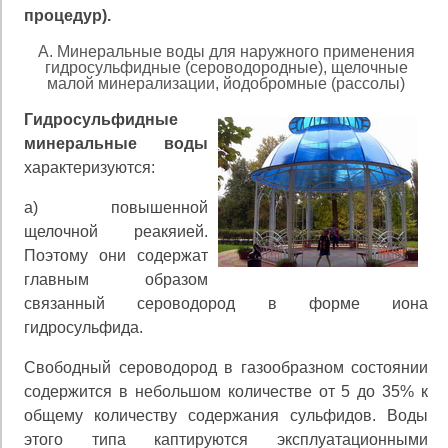
процедур).
А. Минеральные воды для наружного применения
гидросульфидные (сероводородные), щелочные
малой минерализации, йодобромные (рассолы)
Гидросульфидные
минеральные воды
характеризу­ются:
а) повышенной
щелочной реакяией.
Поэтому они содержат
главным образом
связанный сероводород в форме иона
гидросульфида.
Свободный сероводород в газообразном состоянии
содержится в небольшом количестве от 5 до 35% к
об­щему количеству содержания сульфидов. Воды
этого типа каптируются эксплуатационными