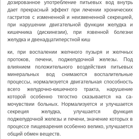
дозированное употребление питьевых вод внутрь
дает прекрасный эффект при лечении хронических
гастритов с измененной и неизмененной секрецией,
при нарушении двигательной функции желудка и
кишечника (дискинезии), при язвенной болезни
желудка и двенадцатиперстной киш
ки, при воспалении желчного пузыря и желчных
прото­ков, печени, поджелудочной железы. Под
влиянием поло­жительного воздействия питьевых
минеральных вод сни­маются воспалительные
процессы, нормализуется двига­тельная способность
всего желудочно-кишечного тракта, нарушение
которой особенно тягостно сказывается на са­
мочувствии больных. Нормализуется и улучшается
секре­ция желудка, улучшается функция
поджелудочной желе­зы и печени, значение которых в
процессе пищеварения особенно велико, улучшается
общий обмен веществ.