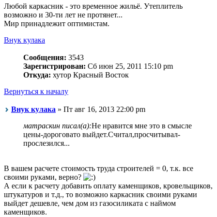
Любой каркасник - это временное жильё. Утеплитель
возможно и 30-ти лет не протянет...
Мир принадлежит оптимистам.
Внук кулака
Сообщения:
3543
Зарегистрирован:
Сб июн 25, 2011 15:10 pm
Откуда:
хутор Красный Восток
Вернуться к началу
Внук кулака
» Пт авг 16, 2013 22:00 pm
матраскин писал(а):
Не нравится мне это в смысле
цены-дороговато выйдет.Считал,просчитывал-
прослезился...
В вашем расчете стоимость труда строителей = 0, т.к. все
своими руками, верно?
А если к расчету добавить оплату каменщиков, кровельщиков,
штукатуров и т.д., то возможно каркасник своими руками
выйдет дешевле, чем дом из газосиликата с наймом
каменщиков.