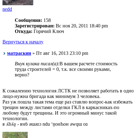
nedd
Сообщения:
158
Зарегистрирован:
Вс ноя 20, 2011 18:40 pm
Откуда:
Горячий Ключ
Вернуться к началу
матраскин
» Пт авг 16, 2013 23:10 pm
Внук кулака писал(а):
В вашем расчете стоимость
труда строителей = 0, т.к. все своими руками,
верно?
К сожалению технология ЛСТК не позволяет работать в одно
лицо-нужна бригада как минимум 3 человека.
Раз уж пошла такая тема еще раз ставлю вопрос-как избежать
трещин между листами отделки ГКЛ в каркасниках-по
любому будут трещины. И это огромный минус такой
технологии.
ʁ ʎɓʎƍ - ʁнɓ ǝɯǝʚɔ ndu ‘ņонҺон ǝwqɯ оʚ