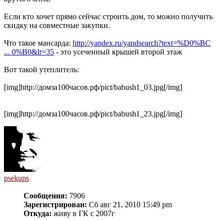
Если кто хочет прямо сейчас строить дом, то можно получить
скидку на совместные закупки.
Что такое мансарда:
http://yandex.ru/yandsearch?text=%D0%BC
... 0%B0&lr=35
- это усеченный крышей второй этаж
Вот такой утеплитель:
[img]http://домза100часов.рф/pict/babush1_03.jpg[/img]
[img]http://домза100часов.рф/pict/babush1_23.jpg[/img]
psekups
Сообщения:
7906
Зарегистрирован:
Сб авг 21, 2010 15:49 pm
Откуда:
живу в ГК с 2007г