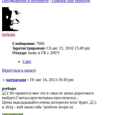
Продвижение в интернете
|
Помощь при переезде
psekups
Сообщения:
7906
Зарегистрирован:
Сб авг 21, 2010 15:49 pm
Откуда:
живу в ГК с 2007г
Сайт
Вернуться к началу
матраскин
» Пт авг 16, 2013 19:30 pm
psekups
Не нравится мне это в смысле цены-дороговато
выйдет.Считал,просчитывал-прослезился...
Цены выкладывайте-очень интересен итог будет.
ʁ ʎɓʎƍ - ʁнɓ ǝɯǝʚɔ ndu ‘ņонҺон ǝwqɯ оʚ