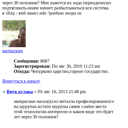
через 30 положим? Мне кажется их надо периодически
подтягивать-иначе начнет разбалтываться вся система.
ʁ ʎɓʎƍ - ʁнɓ ǝɯǝʚɔ ndu ‘ņонҺон ǝwqɯ оʚ
матраскин
Сообщения:
8687
Зарегистрирован:
Пн авг 30, 2010 11:23 am
Откуда:
Чепурково царство,горное государство.
Вернуться к началу
Внук кулака
» Пт авг 16, 2013 21:48 pm
матраскин писал(а):
из металла профилированного
на шурупах-кстати шурупы самое слабое место
этой технологии-интересно в каком виде это будет
лет через 30 положим?