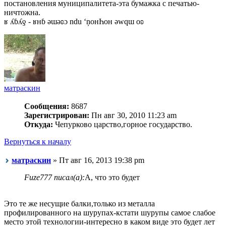
постановления муниципалитета-эта бумажка с печатью-
ничтожна.
ʁ ʎɓʎƍ - ʁнɓ ǝɯǝʚɔ ndu ‘ņонҺон ǝwqɯ оʚ
матраскин
Сообщения:
8687
Зарегистрирован:
Пн авг 30, 2010 11:23 am
Откуда:
Чепурково царство,горное государство.
Вернуться к началу
матраскин
» Пт авг 16, 2013 19:38 pm
Fuze777 писал(а):
А, что это будет
Это те же несущие балки,только из металла
профилированного на шурупах-кстати шурупы самое слабое
место этой технологии-интересно в каком виде это будет лет