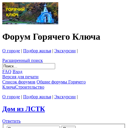
Форум Горячего Ключа
О городе
|
Подбор жилья
|
Экскурсии
|
Расширенный поиск
FAQ
Вход
Версия для печати
Список форумов
Общие форумы Горячего
Ключа
Строительство
О городе
|
Подбор жилья
|
Экскурсии
|
Дом из ЛСТК
Ответить