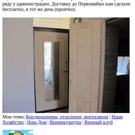
ряду у администрации. Доставку до Первомайки нам сделали
бесплатно, в тот же день (приятно).
Мои темы:
Кондиционеры, отопление, вентиляция
|
Наше
Хозяйство
|
Наш Дом
|
Вермикультура
|
Винный клуб
_