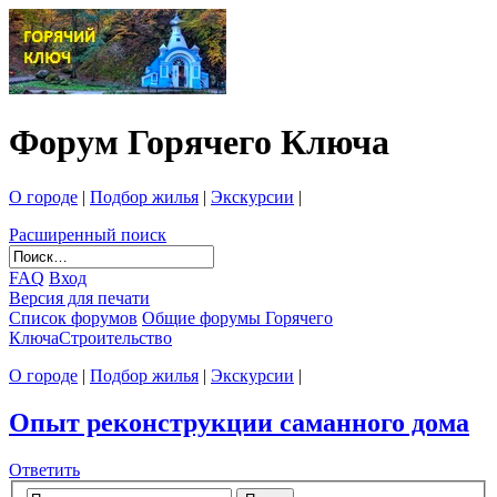
Форум Горячего Ключа
О городе
|
Подбор жилья
|
Экскурсии
|
Расширенный поиск
FAQ
Вход
Версия для печати
Список форумов
Общие форумы Горячего
Ключа
Строительство
О городе
|
Подбор жилья
|
Экскурсии
|
Опыт реконструкции саманного дома
Ответить