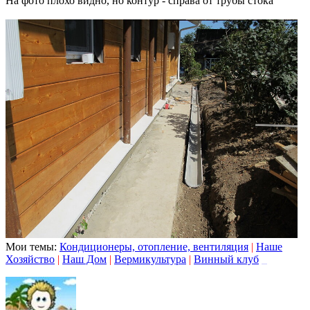
На фото плохо видно, но контур - справа от трубы стока
Мои темы:
Кондиционеры, отопление, вентиляция
|
Наше
Хозяйство
|
Наш Дом
|
Вермикультура
|
Винный клуб
_