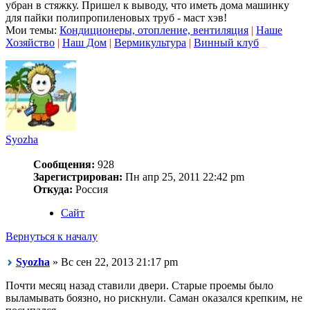
убран в стяжку. Пришел к выводу, что иметь дома машинку
для пайки полипропиленовых труб - маст хэв!
Мои темы:
Кондиционеры, отопление, вентиляция
|
Наше
Хозяйство
|
Наш Дом
|
Вермикультура
|
Винный клуб
_
Syozha
Сообщения:
928
Зарегистрирован:
Пн апр 25, 2011 22:42 pm
Откуда:
Россия
Сайт
Вернуться к началу
Syozha
» Вс сен 22, 2013 21:17 pm
Почти месяц назад ставили двери. Старые проемы было
выламывать боязно, но рискнули. Саман оказался крепким, не