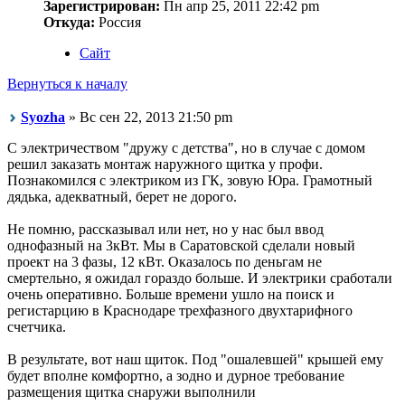
Зарегистрирован:
Пн апр 25, 2011 22:42 pm
Откуда:
Россия
Сайт
Вернуться к началу
Syozha
» Вс сен 22, 2013 21:50 pm
С электричеством "дружу с детства", но в случае с домом
решил заказать монтаж наружного щитка у профи.
Познакомился с электриком из ГК, зовую Юра. Грамотный
дядька, адекватный, берет не дорого.
Не помню, рассказывал или нет, но у нас был ввод
однофазный на 3кВт. Мы в Саратовской сделали новый
проект на 3 фазы, 12 кВт. Оказалось по деньгам не
смертельно, я ожидал гораздо больше. И электрики сработали
очень оперативно. Больше времени ушло на поиск и
регистарцию в Краснодаре трехфазного двухтарифного
счетчика.
В результате, вот наш щиток. Под "ошалевшей" крышей ему
будет вполне комфортно, а зодно и дурное требование
размещения щитка снаружи выполнили