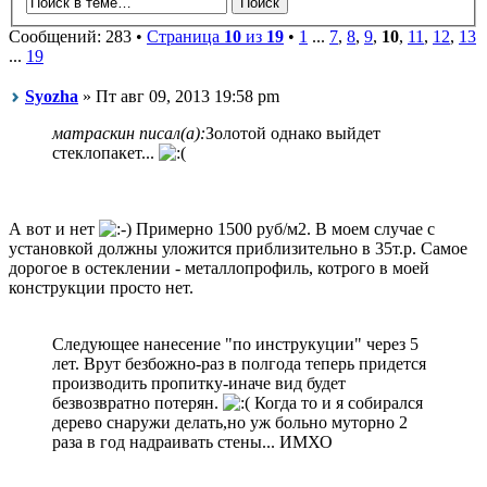
Сообщений: 283 •
Страница
10
из
19
•
1
...
7
,
8
,
9
,
10
,
11
,
12
,
13
...
19
Syozha
» Пт авг 09, 2013 19:58 pm
матраскин писал(а):
Золотой однако выйдет
стеклопакет...
А вот и нет
Примерно 1500 руб/м2. В моем случае с
установкой должны уложится приблизительно в 35т.р. Самое
дорогое в остеклении - металлопрофиль, котрого в моей
конструкции просто нет.
Следующее нанесение "по инструкуции" через 5
лет. Врут безбожно-раз в полгода теперь придется
производить пропитку-иначе вид будет
безвозвратно потерян.
Когда то и я собирался
дерево снаружи делать,но уж больно муторно 2
раза в год надраивать стены... ИМХО