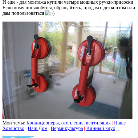
И еще - для монтажа купили четыре мощных ручки-присоски.
Если кому понядобятся, обращайтесь, продам с дисконтом или
дам попользоваться
Мои темы:
Кондиционеры, отопление, вентиляция
|
Наше
Хозяйство
|
Наш Дом
|
Вермикультура
|
Винный клуб
_