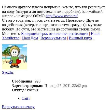
Немного другого класса покрытие, чем то, что так реагирует
на воду (лазури а-ля пинотекс и им подобные). Ближайший
аналог - немецкое OSMO
http://www.osmo.ru/
.
С этого вода, как с гуся, скатывается. Проверено. Другие
воздействия (ветер, солнце, низкие температуры) ему тоже
побоку. По сути, это застывшая до состояния стекла смола.
Мои темы:
Кондиционеры, отопление, вентиляция
|
Наше
Хозяйство
|
Наш Дом
|
Вермикультура
|
Винный клуб
_
Syozha
Сообщения:
928
Зарегистрирован:
Пн апр 25, 2011 22:42 pm
Откуда:
Россия
Сайт
Вернуться к началу