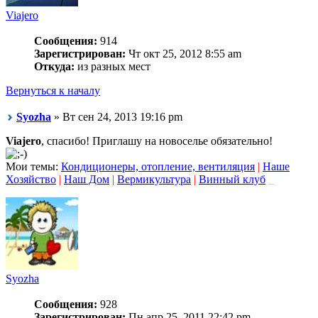
Viajero
Сообщения:
914
Зарегистрирован:
Чт окт 25, 2012 8:55 am
Откуда:
из разных мест
Вернуться к началу
Syozha
» Вт сен 24, 2013 19:16 pm
Viajero
, спасибо! Приглашу на новоселье обязательно!
Мои темы:
Кондиционеры, отопление, вентиляция
|
Наше
Хозяйство
|
Наш Дом
|
Вермикультура
|
Винный клуб
_
Syozha
Сообщения:
928
Зарегистрирован:
Пн апр 25, 2011 22:42 pm