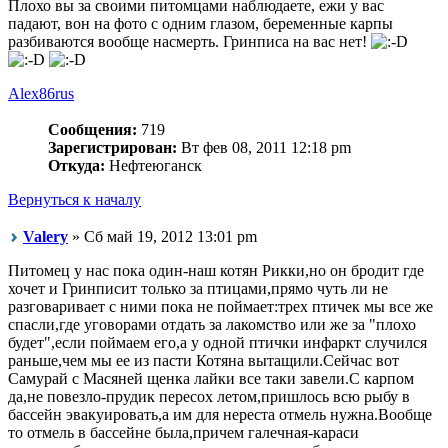
Плохо вы за своими питомцами наблюдаете, ежи у вас
падают, вон на фото с одним глазом, беременные карпы
разбиваются вообще насмерть. Гринписа на вас нет!
Alex86rus
Сообщения:
719
Зарегистрирован:
Вт фев 08, 2011 12:18 pm
Откуда:
Нефтеюганск
Вернуться к началу
Valery
» Сб май 19, 2012 13:01 pm
Питомец у нас пока один-наш котян Рикки,но он бродит где
хочет и Гринписит только за птицами,прямо чуть ли не
разговаривает с ними пока не поймает:трех птичек мы все же
спасли,где уговорами отдать за лакомство или же за "плохо
будет",если поймаем его,а у одной птички инфаркт случился
раньше,чем мы ее из пасти Котяна вытащили.Сейчас вот
Самурай с Масяней щенка лайки все таки завели.С карпом
да,не повезло-прудик пересох летом,пришлось всю рыбу в
бассейн эвакуировать,а им для нереста отмель нужна.Вообще
то отмель в бассейне была,причем галечная-караси