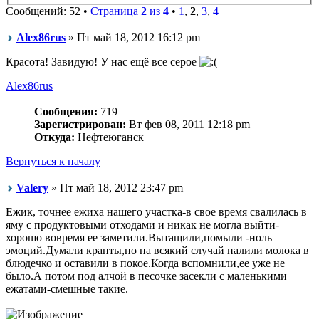
Сообщений: 52 •
Страница
2
из
4
•
1
,
2
,
3
,
4
Alex86rus
» Пт май 18, 2012 16:12 pm
Красота! Завидую! У нас ещё все серое
Alex86rus
Сообщения:
719
Зарегистрирован:
Вт фев 08, 2011 12:18 pm
Откуда:
Нефтеюганск
Вернуться к началу
Valery
» Пт май 18, 2012 23:47 pm
Ежик, точнее ежиха нашего участка-в свое время свалилась в
яму с продуктовыми отходами и никак не могла выйти-
хорошо вовремя ее заметили.Вытащили,помыли -ноль
эмоций.Думали кранты,но на всякий случай налили молока в
блюдечко и оставили в покое.Когда вспомнили,ее уже не
было.А потом под алчой в песочке засекли с маленькими
ежатами-смешные такие.