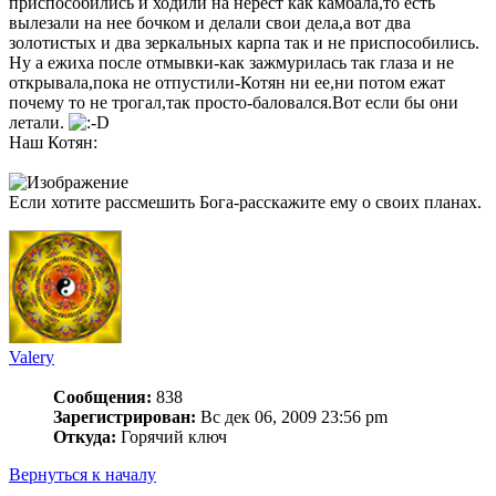
приспособились и ходили на нерест как камбала,то есть
вылезали на нее бочком и делали свои дела,а вот два
золотистых и два зеркальных карпа так и не приспособились.
Ну а ежиха после отмывки-как зажмурилась так глаза и не
открывала,пока не отпустили-Котян ни ее,ни потом ежат
почему то не трогал,так просто-баловался.Вот если бы они
летали.
Наш Котян:
Если хотите рассмешить Бога-расскажите ему о своих планах.
Valery
Сообщения:
838
Зарегистрирован:
Вс дек 06, 2009 23:56 pm
Откуда:
Горячий ключ
Вернуться к началу