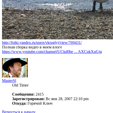
http://fotki.yandex.ru/users/vkruglyj/view/769431/
Полная сборка видео в моем влоге
https://www.youtube.com/channel/UCkd0be ... AXCukXuGjg
MasterSl
Old Timer
Сообщения:
2415
Зарегистрирован:
Вс янв 28, 2007 22:10 pm
Откуда:
Горячий Ключ
Вернуться к началу