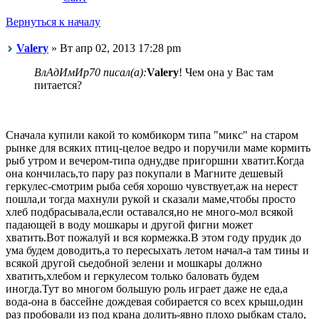
Вернуться к началу
Valery
» Вт апр 02, 2013 17:28 pm
ВлАдИмИр70 писал(а):
Valery
! Чем она у Вас там
питается?
Сначала купили какой то комбикорм типа "микс" на старом
рынке для всяких птиц-целое ведро и поручили маме кормить
рыб утром и вечером-типа одну,две пригоршни хватит.Когда
она кончилась,то пару раз покупали в Магните дешевый
геркулес-смотрим рыба себя хорошо чувствует,аж на нерест
пошла,и тогда махнули рукой и сказали маме,чтобы просто
хлеб подбрасывала,если оставался,но не много-мол всякой
падающей в воду мошкары и другой фигни может
хватить.Вот пожалуй и вся кормежка.В этом году прудик до
ума будем доводить,а то пересыхать летом начал-а там тины и
всякой другой сьедобной зелени и мошкары должно
хватить,хлебом и геркулесом только баловать будем
иногда.Тут во многом большую роль играет даже не еда,а
вода-она в бассейне дождевая собирается со всех крыш,один
раз пробовали из под крана долить-явно плохо рыбкам стало,