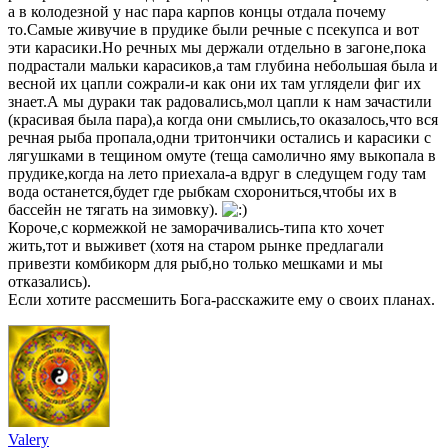
а в колодезной у нас пара карпов концы отдала почему
то.Самые живучие в прудике были речные с псекупса и вот
эти карасики.Но речных мы держали отдельно в загоне,пока
подрастали мальки карасиков,а там глубина небольшая была и
весной их цапли сожрали-и как они их там углядели фиг их
знает.А мы дураки так радовались,мол цапли к нам зачастили
(красивая была пара),а когда они смылись,то оказалось,что вся
речная рыба пропала,одни тритончики остались и карасики с
лягушками в тещином омуте (теща самолично яму выкопала в
прудике,когда на лето приехала-а вдруг в следущем году там
вода останется,будет где рыбкам схорониться,чтобы их в
бассейн не тягать на зимовку).
Короче,с кормежкой не заморачивались-типа кто хочет
жить,тот и выживет (хотя на старом рынке предлагали
привезти комбикорм для рыб,но только мешками и мы
отказались).
Если хотите рассмешить Бога-расскажите ему о своих планах.
Valery