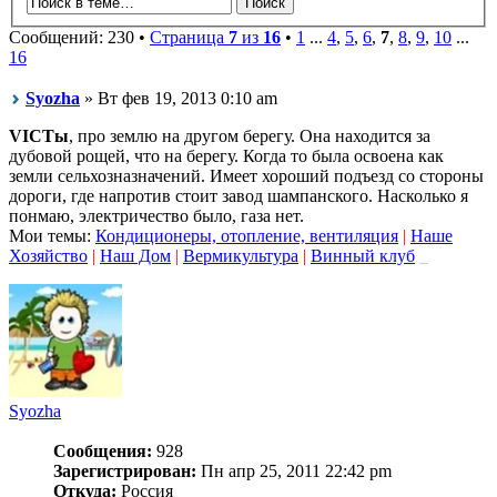
Сообщений: 230 •
Страница
7
из
16
•
1
...
4
,
5
,
6
,
7
,
8
,
9
,
10
...
16
Syozha
» Вт фев 19, 2013 0:10 am
VICTы
, про землю на другом берегу. Она находится за
дубовой рощей, что на берегу. Когда то была освоена как
земли сельхозназначений. Имеет хороший подъезд со стороны
дороги, где напротив стоит завод шампанского. Насколько я
понмаю, электричество было, газа нет.
Мои темы:
Кондиционеры, отопление, вентиляция
|
Наше
Хозяйство
|
Наш Дом
|
Вермикультура
|
Винный клуб
_
Syozha
Сообщения:
928
Зарегистрирован:
Пн апр 25, 2011 22:42 pm
Откуда:
Россия