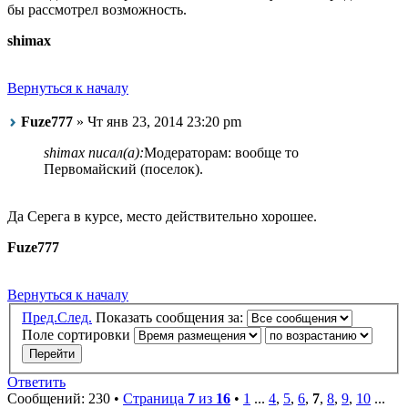
бы рассмотрел возможность.
shimax
Вернуться к началу
Fuze777
» Чт янв 23, 2014 23:20 pm
shimax писал(а):
Модераторам: вообще то
Первомайский (поселок).
Да Серега в курсе, место действительно хорошее.
Fuze777
Вернуться к началу
Пред.
След.
Показать сообщения за:
Поле сортировки
Ответить
Сообщений: 230 •
Страница
7
из
16
•
1
...
4
,
5
,
6
,
7
,
8
,
9
,
10
...