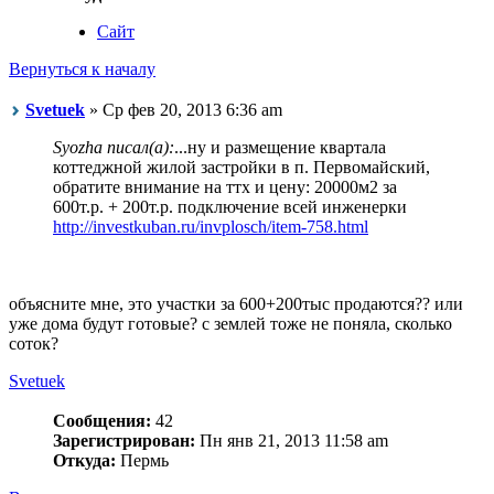
Сайт
Вернуться к началу
Svetuek
» Ср фев 20, 2013 6:36 am
Syozha писал(а):
...ну и размещение квартала
коттеджной жилой застройки в п. Первомайский,
обратите внимание на ттх и цену: 20000м2 за
600т.р. + 200т.р. подключение всей инженерки
http://investkuban.ru/invplosch/item-758.html
объясните мне, это участки за 600+200тыс продаются?? или
уже дома будут готовые? с землей тоже не поняла, сколько
соток?
Svetuek
Сообщения:
42
Зарегистрирован:
Пн янв 21, 2013 11:58 am
Откуда:
Пермь