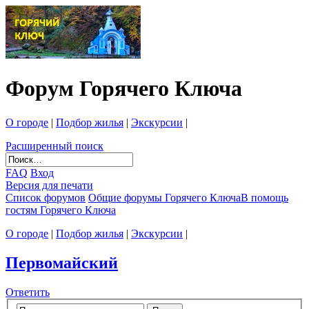
Форум Горячего Ключа
О городе
|
Подбор жилья
|
Экскурсии
|
Расширенный поиск
FAQ
Вход
Версия для печати
Список форумов
Общие форумы Горячего Ключа
В помощь
гостям Горячего Ключа
О городе
|
Подбор жилья
|
Экскурсии
|
Первомайский
Ответить