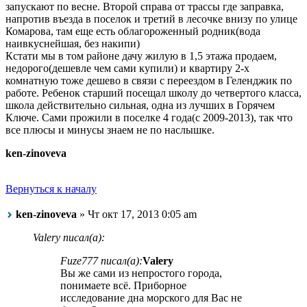
запускают по весне. Второй справа от трассы где заправка,
напротив въезда в поселок и третий в лесочке внизу по улице
Комарова, там еще есть облагороженный родник(вода
наивкуснейшая, без накипи)
Кстати мы в том районе дачу жилую в 1,5 этажа продаем,
недорого(дешевле чем сами купили) и квартиру 2-х
комнатную тоже дешево в связи с переездом в Геленджик по
работе. Ребенок старший посещал школу до четвертого класса,
школа действительно сильная, одна из лучших в Горячем
Ключе. Сами прожили в поселке 4 года(с 2009-2013), так что
все плюсы и минусы знаем не по наслышке.
ken-zinoveva
Вернуться к началу
ken-zinoveva
» Чт окт 17, 2013 0:05 am
Valery писал(а):
Fuze777 писал(а):
Valery
Вы же сами из непростого города,
понимаете всё. Приборное
исследование дна морского для Вас не