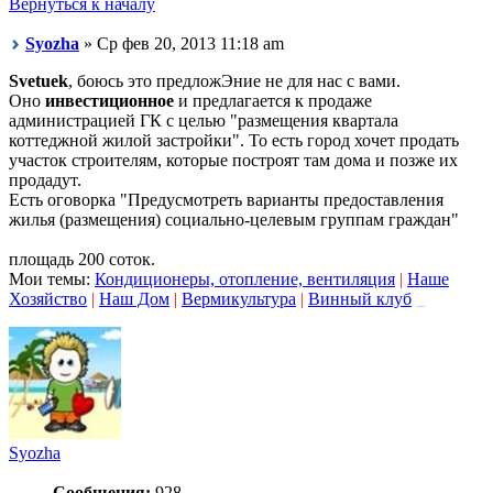
Вернуться к началу
Syozha
» Ср фев 20, 2013 11:18 am
Svetuek
, боюсь это предложЭние не для нас с вами.
Оно
инвестиционное
и предлагается к продаже
администрацией ГК с целью "размещения квартала
коттеджной жилой застройки". То есть город хочет продать
участок строителям, которые построят там дома и позже их
продадут.
Есть оговорка "Предусмотреть варианты предоставления
жилья (размещения) социально-целевым группам граждан"
площадь 200 соток.
Мои темы:
Кондиционеры, отопление, вентиляция
|
Наше
Хозяйство
|
Наш Дом
|
Вермикультура
|
Винный клуб
_
Syozha
Сообщения:
928