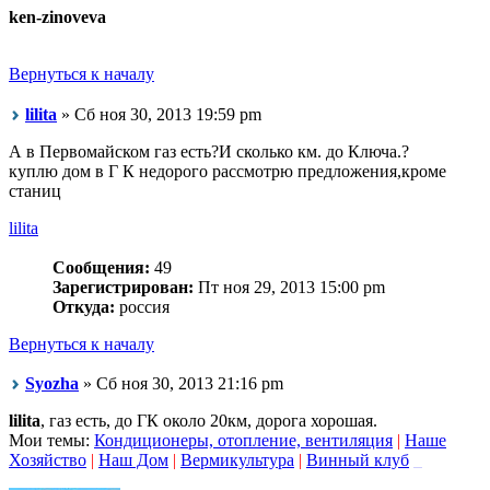
ken-zinoveva
Вернуться к началу
lilita
» Сб ноя 30, 2013 19:59 pm
А в Первомайском газ есть?И сколько км. до Ключа.?
куплю дом в Г К недорого рассмотрю предложения,кроме
станиц
lilita
Сообщения:
49
Зарегистрирован:
Пт ноя 29, 2013 15:00 pm
Откуда:
россия
Вернуться к началу
Syozha
» Сб ноя 30, 2013 21:16 pm
lilita
, газ есть, до ГК около 20км, дорога хорошая.
Мои темы:
Кондиционеры, отопление, вентиляция
|
Наше
Хозяйство
|
Наш Дом
|
Вермикультура
|
Винный клуб
_