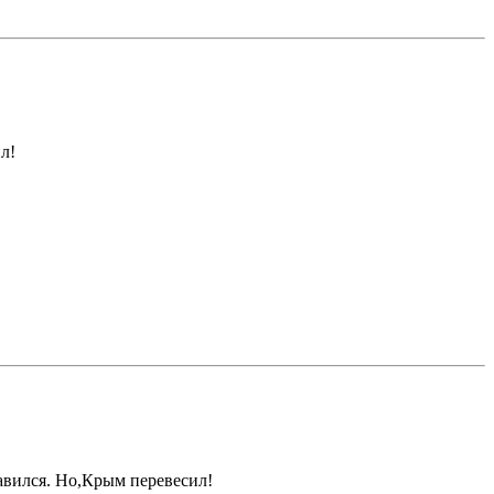
л!
авился. Но,Крым перевесил!