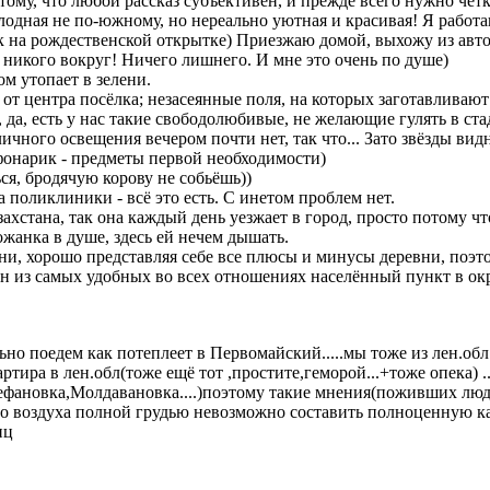
тому, что любой рассказ субъективен, и прежде всего нужно чёт
олодная не по-южному, но нереально уютная и красивая! Я работ
ак на рождественской открытке) Приезжаю домой, выхожу из автоб
 и никого вокруг! Ничего лишнего. И мне это очень по душе)
м утопает в зелени.
 от центра посёлка; незасеянные поля, на которых заготавливаю
да, есть у нас такие свободолюбивые, не желающие гулять в ста
личного освещения вечером почти нет, так что... Зато звёзды ви
фонарик - предметы первой необходимости)
ься, бродячую корову не собьёшь))
а поликлиники - всё это есть. С инетом проблем нет.
захстана, так она каждый день уезжает в город, просто потому что
рожанка в душе, здесь ей нечем дышать.
ни, хорошо представляя себе все плюсы и минусы деревни, поэт
ин из самых удобных во всех отношениях населённый пункт в ок
ельно поедем как потеплеет в Первомайский.....мы тоже из лен.обл
артира в лен.обл(тоже ещё тот ,простите,геморой...+тоже опека) .
дефановка,Молдавановка....)поэтому такие мнения(поживших люд
го воздуха полной грудью невозможно составить полноценную ка
иц