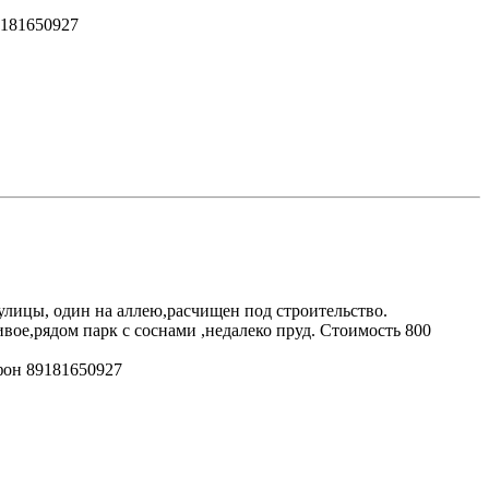
9181650927
 улицы, один на аллею,расчищен под строительство.
ивое,рядом парк с соснами ,недалеко пруд. Стоимость 800
ефон 89181650927