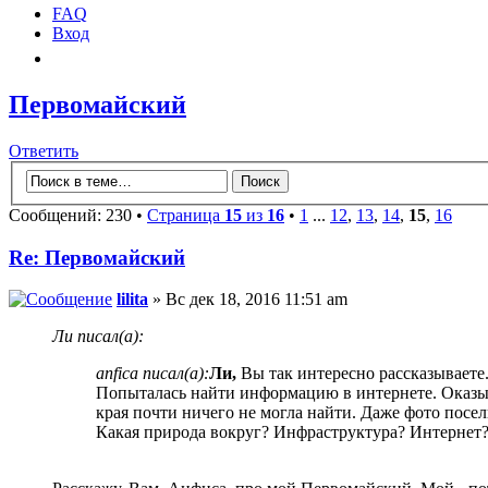
FAQ
Вход
Первомайский
Ответить
Сообщений: 230 •
Страница
15
из
16
•
1
...
12
,
13
,
14
,
15
,
16
Re: Первомайский
lilita
» Вс дек 18, 2016 11:51 am
Ли писал(а):
anfica писал(а):
Ли,
Вы так интересно рассказываете
Попыталась найти информацию в интернете. Оказыв
края почти ничего не могла найти. Даже фото посел
Какая природа вокруг? Инфраструктура? Интернет