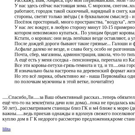
Расскажу, Вам, Анфиса, про мой Первомайский. Мой - по
У нас здесь сейчас настоящая зима. С морозом, снегом..х
работают, городок такой сказочный, нарядный в снегу, к
стороны, светят только звёзды ( в буквальном смысле)) -
Посёлок просторный, много пространства, "воздуха", лето
У нас лес вокруг, в любую сторону минут 10-15 примерно
котором невозможно купаться.. По улицам бродят коровы, 
Кстати, о коровах: они ведь лепёшки везде оставляют, а у
После дождей дороги бывают такие грязные... Галоши и 
Асфальт далеко не везде, и слава богу, особо не разгониш
Почта, сбер, магазины, администрация, школа, что-то тип
А ещё есть у меня соседка - пенсионерка, переехала из Ка
Все эти коровы-петухи-грязь-темнота и тд. и тп....она го
Я изначально была настроена на деревенский формат жиз
Но это всё лирика, объективно же - наша Первомайка од
по полочкам мужчины в этой ветке, почитайте)
.....Спасибо,Ли.....за Ваш объективный рассказ...теперь обязат
ещё что-то на земле(типа дачи или дома)...пока не продалась кв
50 лет)...рассматриваем станицы близ ГК и м4 ближе к морю (
важны......ведь приехав однажды и вдохнув свежего поселково
куплю дом в Г К недорого рассмотрю предложения,кроме стан
lilita