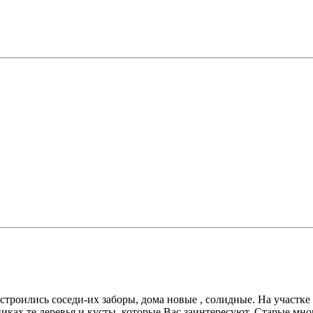
остроились соседи-их заборы, дома новые , солидные. На участке
иках те деревья и кусты, которые Вас заинтересуют. Старые мног