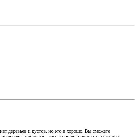
 нет деревьев и кустов, но это и хорошо, Вы сможете
ие деревья плодовые здесь в парше и очищать их от нее-