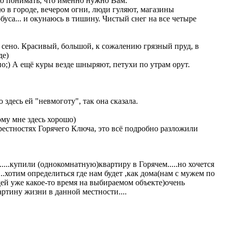
ко понимать, что именно нужно Вам.
аю в городе, вечером огни, люди гуляют, магазины
уса... и окунаюсь в тишину. Чистый снег на все четыре
т сено. Красивый, большой, к сожалению грязный пруд, в
де)
дно;) А ещё куры везде шныряют, петухи по утрам орут.
 здесь ей "невмоготу", так она сказала.
ому мне здесь хорошо)
рестностях Горячего Ключа, это всё подробно разложили
.....купили (однокомнатную)квартиру в Горячем.....но хочется
...хотим определиться где нам будет ,как дома(нам с мужем по
ей уже какое-то время на выбираемом объекте)очень
ртину жизни в данной местности....