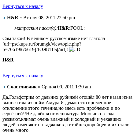
Вернуться к началу
H&R
» Вт ноя 08, 2011 22:50 pm
матраскин писал(а):
H&R
:FOOL:
Сам такой! В великом русском языке нет глагола
[url=psekups.ru/forumgk/viewtopic.php?
p=76619#76619]ЛОЖИТЬ[/url]!
H&R
Вернуться к началу
Счастливчик
» Ср ноя 09, 2011 1:30 am
Да,Гольфстрим от дальних рубижей отошёл 80 лет назад из-за
выноса ила из пойм Амура.Я думаю это врнменное
отклонение этого течения,но здесь есть проблемки и по
серьёзней!!Не далёкая номенклатура.Многие от сюда
уезжают,климат очень влажный и холодный и уехавших
людей заменяют на таджиков ,китайцев,корейцев и их стало
очень много.