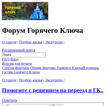
Форум Горячего Ключа
О городе
|
Подбор жилья
|
Экскурсии
|
Расширенный поиск
FAQ
Вход
Версия для печати
Список форумов
Общие форумы Горячего Ключа
В помощь
гостям Горячего Ключа
О городе
|
Подбор жилья
|
Экскурсии
|
Помогите с решением на переезд в ГК..
Ответить