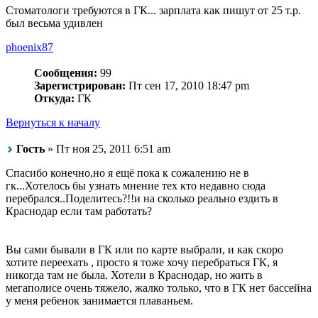
Стоматологи требуются в ГК... зарплата как пишут от 25 т.р.
был весьма удивлен
phoenix87
Сообщения:
99
Зарегистрирован:
Пт сен 17, 2010 18:47 pm
Откуда:
ГК
Вернуться к началу
Гость
» Пт ноя 25, 2011 6:51 am
Cпасибо конечно,но я ещё пока к сожалению не в
гк...Хотелось бы узнать мнение тех кто недавно сюда
перебрался..Поделитесь?!!и на сколько реально ездить в
Краснодар если там работать?
Вы сами бывали в ГК или по карте выбрали, и как скоро
хотите переехать , просто я тоже хочу перебраться ГК, я
никогда там не была. Хотели в Краснодар, но жить в
мегаполисе очень тяжело, жалко только, что в ГК нет бассейна
у меня ребенок занимается плаваньем.