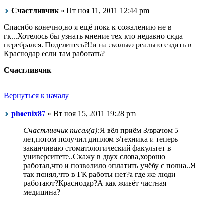
Счастливчик
» Пт ноя 11, 2011 12:44 pm
Спасибо конечно,но я ещё пока к сожалению не в
гк...Хотелось бы узнать мнение тех кто недавно сюда
перебрался..Поделитесь?!!и на сколько реально ездить в
Краснодар если там работать?
Счастливчик
Вернуться к началу
phoenix87
» Вт ноя 15, 2011 19:28 pm
Счастливчик писал(а):
Я вёл приём З/врачом 5
лет,потом получил диплом з/техника и теперь
заканчиваю стоматологический факультет в
университете..Скажу в двух слова,хорошо
работал,что и позволило оплатить учёбу с полна..Я
так понял,что в ГК работы нет?а где же люди
работают?Краснодар?А как живёт частная
медицина?