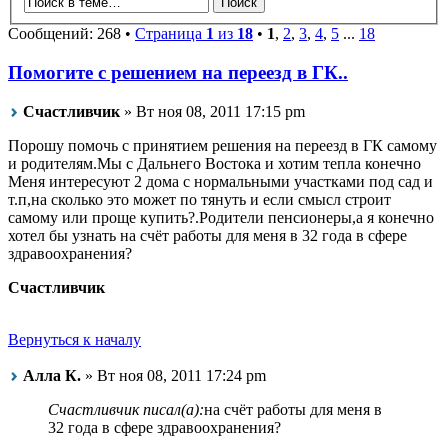
Сообщений: 268 •
Страница
1
из
18
•
1
,
2
,
3
,
4
,
5
...
18
Помогите с решением на переезд в ГК..
Счастливчик
» Вт ноя 08, 2011 17:15 pm
Порошу помочь с принятием решения на переезд в ГК самому
и родителям.Мы с Дальнего Востока и хотим тепла конечно
Меня интересуют 2 дома с нормальными участками под сад и
т.п,на сколько это может по тянуть и если смысл строит
самому или проще купить?.Родители пенсионеры,а я конечно
хотел бы узнать на счёт работы для меня в 32 года в сфере
здравоохранения?
Счастливчик
Вернуться к началу
Алла К.
» Вт ноя 08, 2011 17:24 pm
Счастливчик писал(а):
на счёт работы для меня в
32 года в сфере здравоохранения?