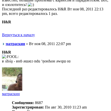
известно, большие проблемы с кариесом и парадонтозом. Вот,
и озолотитесь!
Последний раз редактировалось H&R Вт ноя 08, 2011 22:13
pm, всего редактировалось 1 раз.
H&R
Вернуться к началу
матраскин
» Вт ноя 08, 2011 22:07 pm
H&R
ʁ ʎɓʎƍ - ʁнɓ ǝɯǝʚɔ ndu ‘ņонҺон ǝwqɯ оʚ
матраскин
Сообщения:
8687
Зарегистрирован:
Пн авг 30, 2010 11:23 am