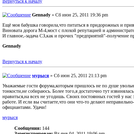
Вернуться к началу
Gennady
» Сб июн 25, 2011 19:36 pm
Ещё моя бабушка говорила,что питаться в придорожных и прив
Виновата дорога М-4,мост с плохой репутацией и администрато
И главное,-задача СЗ,как и прочих "предприятий"-получение 
Gennady
Вернуться к началу
мурыся
» Сб июн 25, 2011 21:13 pm
Уважаемые гости форума,которым пришлось не по душе увольн
тонкости,не собираюсь. Более того,я достаточно тут извинялас
нравиться,на всех не угодишь. Своих постоянных гостей у нас 
работе. И если вы считаете,что они что-то делают неправильн
официантами. Удачи!
мурыся
Сообщения:
144
Зарегистрирован:
Вт янв 04, 2011 19:06 pm