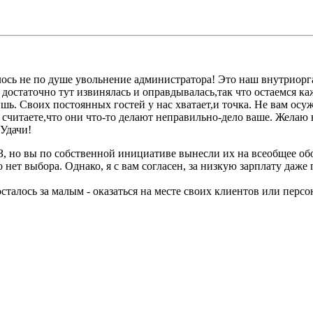
сь не по душе увольнение администратора! Это наш внутриорг
,я достаточно тут извинялась и оправдывалась,так что остаемся 
дишь. Своих постоянных гостей у нас хватает,и точка. Не вам ос
ы считаете,что они что-то делают неправильно-дело ваше. Желаю 
Удачи!
З, но вы по собственной инициативе вынесли их на всеобщее об
о нет выбора. Однако, я с вам согласен, за низкую зарплату даже
сталось за малым - оказаться на месте своих клиентов или персо