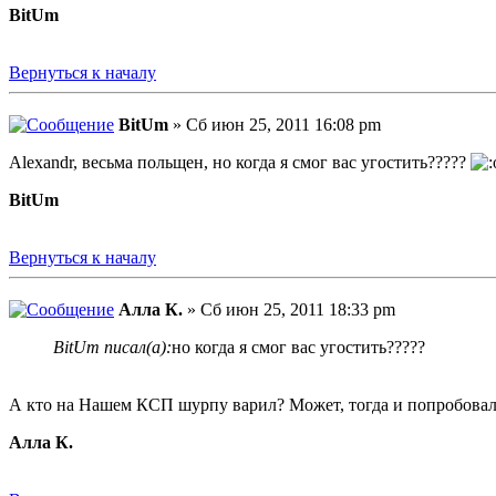
BitUm
Вернуться к началу
BitUm
» Сб июн 25, 2011 16:08 pm
Alexandr, весьма польщен, но когда я смог вас угостить?????
BitUm
Вернуться к началу
Алла К.
» Сб июн 25, 2011 18:33 pm
BitUm писал(а):
но когда я смог вас угостить?????
А кто на Нашем КСП шурпу варил? Может, тогда и попробова
Алла К.