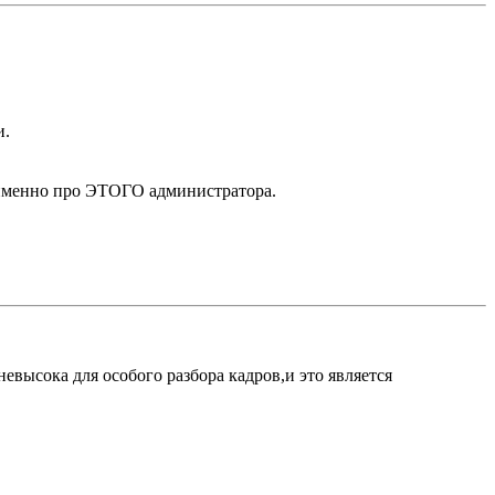
и.
рю именно про ЭТОГО администратора.
евысока для особого разбора кадров,и это является