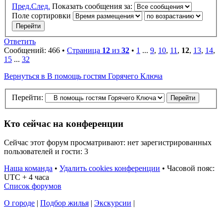
Пред.
След.
Показать сообщения за:
Поле сортировки
Ответить
Сообщений: 466 •
Страница
12
из
32
•
1
...
9
,
10
,
11
,
12
,
13
,
14
,
15
...
32
Вернуться в В помощь гостям Горячего Ключа
Перейти:
Кто сейчас на конференции
Сейчас этот форум просматривают: нет зарегистрированных
пользователей и гости: 3
Наша команда
•
Удалить cookies конференции
•
Часовой пояс:
UTC + 4 часа
Список форумов
О городе
|
Подбор жилья
|
Экскурсии
|