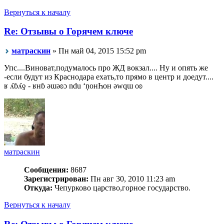
Вернуться к началу
Re: Отзывы о Горячем ключе
матраскин
» Пн май 04, 2015 15:52 pm
Упс....Виноват,подумалось про ЖД вокзал.... Ну и опять же
-если будут из Краснодара ехать,то прямо в центр и доедут....
ʁ ʎɓʎƍ - ʁнɓ ǝɯǝʚɔ ndu ‘ņонҺон ǝwqɯ оʚ
матраскин
Сообщения:
8687
Зарегистрирован:
Пн авг 30, 2010 11:23 am
Откуда:
Чепурково царство,горное государство.
Вернуться к началу