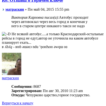
Re: Отзывы о Горячем ключе
матраскин
» Пн май 04, 2015 15:55 pm
Виктория Карловна писал(а):
Автобус проходит
через автовокзал через весь город и конечная у
него в старом центре никакого такси не надо
Не всякий автобус.....а только Краснодарский-остальные
рейсы в город не едут,автор не уточнила на каком автобусе
планирует ехать...
ʁ ʎɓʎƍ - ʁнɓ ǝɯǝʚɔ ndu ‘ņонҺон ǝwqɯ оʚ
матраскин
Сообщения:
8687
Зарегистрирован:
Пн авг 30, 2010 11:23 am
Откуда:
Чепурково царство,горное государство.
Вернуться к началу