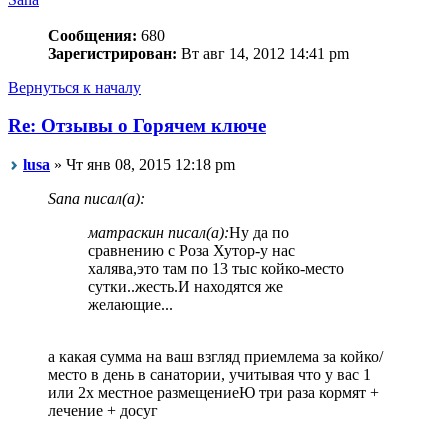
Сообщения:
680
Зарегистрирован:
Вт авг 14, 2012 14:41 pm
Вернуться к началу
Re: Отзывы о Горячем ключе
lusa
» Чт янв 08, 2015 12:18 pm
Sana писал(а):
матраскин писал(а):
Ну да по
сравнению с Роза Хутор-у нас
халява,это там по 13 тыс койко-место
сутки..жесть.И находятся же
желающие...
а какая сумма на ваш взгляд приемлема за койко/
место в день в санатории, учитывая что у вас 1
или 2х местное размещениеЮ три раза кормят +
лечение + досуг