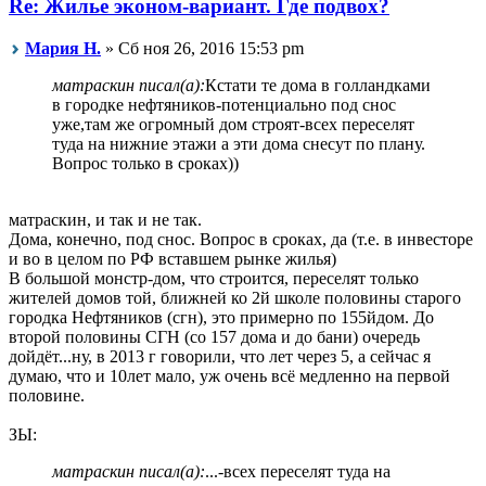
Re: Жилье эконом-вариант. Где подвох?
Мария Н.
» Сб ноя 26, 2016 15:53 pm
матраскин писал(а):
Кстати те дома в голландками
в городке нефтяников-потенциально под снос
уже,там же огромный дом строят-всех переселят
туда на нижние этажи а эти дома снесут по плану.
Вопрос только в сроках))
матраскин, и так и не так.
Дома, конечно, под снос. Вопрос в сроках, да (т.е. в инвесторе
и во в целом по РФ вставшем рынке жилья)
В большой монстр-дом, что строится, переселят только
жителей домов той, ближней ко 2й школе половины старого
городка Нефтяников (сгн), это примерно по 155йдом. До
второй половины СГН (со 157 дома и до бани) очередь
дойдёт...ну, в 2013 г говорили, что лет через 5, а сейчас я
думаю, что и 10лет мало, уж очень всё медленно на первой
половине.
ЗЫ:
матраскин писал(а):
...-всех переселят туда на