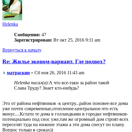
Helenka
Сообщения:
47
Зарегистрирован:
Вт окт 25, 2016 9:11 am
Вернуться к началу
Re: Жилье эконом-вариант. Где подвох?
матраскин
» Сб ноя 26, 2016 11:43 am
Helenka писал(а):
А что все-таки за район такой
Слава Труду? Знает кто-нибудь?
Это от района нефтяников -к центру...район поновее-все дома
уже почти современные,отопление-центральное.что есть
минус....Кстати те дома в голландками в городке нефтяников-
потенциально под снос уже,там же огромный дом строят-всех
переселят туда на нижние этажи а эти дома снесут по плану.
Вопрос только в сроках))