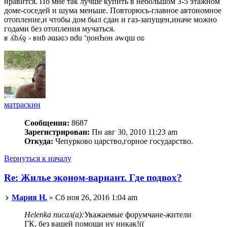
нравится. По мне так лучше купить в небольшом 3-5 этажном
доме-соседей и шума меньше. Повторюсь-главное автономное
отопление,и чтобы дом был сдан и газ-запущен,иначе можно
годами без отопления мучаться.
ʁ ʎɓʎƍ - ʁнɓ ǝɯǝʚɔ ndu ‘ņонҺон ǝwqɯ оʚ
матраскин
Сообщения:
8687
Зарегистрирован:
Пн авг 30, 2010 11:23 am
Откуда:
Чепурково царство,горное государство.
Вернуться к началу
Re: Жилье эконом-вариант. Где подвох?
Мария Н.
» Сб ноя 26, 2016 1:04 am
Helenka писал(а):
Уважаемые форумчане-жители
ГК, без вашей помощи ну никак!((