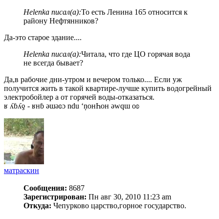
Helenka писал(а):
То есть Ленина 165 относится к
району Нефтянников?
Да-это старое здание....
Helenka писал(а):
Читала, что где ЦО горячая вода
не всегда бывает?
Да,в рабочие дни-утром и вечером только.... Если уж
получится жить в такой квартире-лучше купить водогрейный
электробойлер а от горячей воды-отказаться.
ʁ ʎɓʎƍ - ʁнɓ ǝɯǝʚɔ ndu ‘ņонҺон ǝwqɯ оʚ
матраскин
Сообщения:
8687
Зарегистрирован:
Пн авг 30, 2010 11:23 am
Откуда:
Чепурково царство,горное государство.