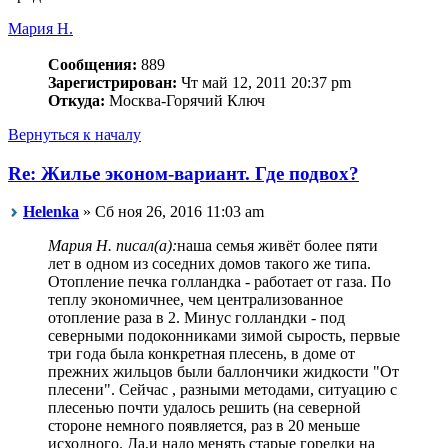
Мария Н.
Сообщения:
889
Зарегистрирован:
Чт май 12, 2011 20:37 pm
Откуда:
Москва-Горячий Ключ
Вернуться к началу
Re: Жилье эконом-вариант. Где подвох?
Helenka
» Сб ноя 26, 2016 11:03 am
Мария Н. писал(а):
наша семья живёт более пяти
лет в одном из соседних домов такого же типа.
Отопление печка голландка - работает от газа. По
теплу экономичнее, чем централизованное
отопление раза в 2. Минус голландки - под
северными подоконниками зимой сырость, первые
три года была конкретная плесень, в доме от
прежних жильцов были баллончики жидкости "От
плесени". Сейчас , разными методами, ситуацию с
плесенью почти удалось решить (на северной
стороне немного появляется, раз в 20 меньше
исходного. Да,и надо менять старые горелки на