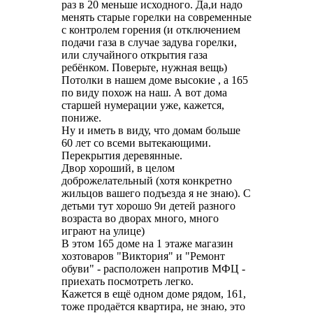
раз в 20 меньше исходного. Да,и надо
менять старые горелки на современные
с контролем горения (и отключением
подачи газа в случае задува горелки,
или случайного открытия газа
ребёнком. Поверьте, нужная вещь)
Потолки в нашем доме высокие , а 165
по виду похож на наш. А вот дома
старшей нумерации уже, кажется,
пониже.
Ну и иметь в виду, что домам больше
60 лет со всеми вытекающими.
Перекрытия деревянные.
Двор хороший, в целом
доброжелательный (хотя конкретно
жильцов вашего подъезда я не знаю). С
детьми тут хорошо 9и детей разного
возраста во дворах много, много
играют на улице)
В этом 165 доме на 1 этаже магазин
хозтоваров "Виктория" и "Ремонт
обуви" - расположен напротив МФЦ -
приехать посмотреть легко.
Кажется в ещё одном доме рядом, 161,
тоже продаётся квартира, не знаю, это