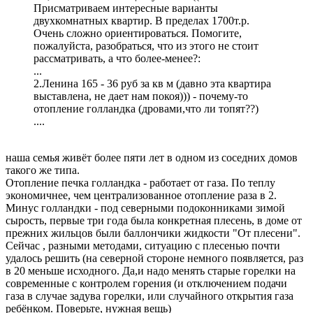
Присматриваем интересные варианты
двухкомнатных квартир. В пределах 1700т.р.
Очень сложно ориентироваться. Помогите,
пожалуйста, разобраться, что из этого не стоит
рассматривать, а что более-менее?:
...
2.Ленина 165 - 36 руб за кв м (давно эта квартира
выставлена, не дает нам покоя))) - почему-то
отопление голландка (дровами,что ли топят??)
....
наша семья живёт более пяти лет в одном из соседних домов
такого же типа.
Отопление печка голландка - работает от газа. По теплу
экономичнее, чем централизованное отопление раза в 2.
Минус голландки - под северными подоконниками зимой
сырость, первые три года была конкретная плесень, в доме от
прежних жильцов были баллончики жидкости "От плесени".
Сейчас , разными методами, ситуацию с плесенью почти
удалось решить (на северной стороне немного появляется, раз
в 20 меньше исходного. Да,и надо менять старые горелки на
современные с контролем горения (и отключением подачи
газа в случае задува горелки, или случайного открытия газа
ребёнком. Поверьте, нужная вещь)