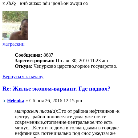
ʁ ʎɓʎƍ - ʁнɓ ǝɯǝʚɔ ndu ‘ņонҺон ǝwqɯ оʚ
матраскин
Сообщения:
8687
Зарегистрирован:
Пн авг 30, 2010 11:23 am
Откуда:
Чепурково царство,горное государство.
Вернуться к началу
Re: Жилье эконом-вариант. Где подвох?
Helenka
» Сб ноя 26, 2016 12:15 pm
матраскин писал(а):
Это от района нефтяников -к
центру...район поновее-все дома уже почти
современные,отопление-центральное.что есть
минус....Кстати те дома в голландками в городке
нефтяников-потенциально под снос уже,там же