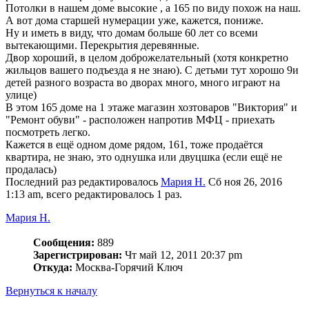
Потолки в нашем доме высокие , а 165 по виду похож на наш.
А вот дома старшей нумерации уже, кажется, пониже.
Ну и иметь в виду, что домам больше 60 лет со всеми
вытекающими. Перекрытия деревянные.
Двор хороший, в целом доброжелательный (хотя конкретно
жильцов вашего подъезда я не знаю). С детьми тут хорошо 9и
детей разного возраста во дворах много, много играют на
улице)
В этом 165 доме на 1 этаже магазин хозтоваров "Виктория" и
"Ремонт обуви" - расположен напротив МФЦ - приехать
посмотреть легко.
Кажется в ещё одном доме рядом, 161, тоже продаётся
квартира, не знаю, это однушка или двуцшка (если ещё не
продалась)
Последний раз редактировалось
Мария Н.
Сб ноя 26, 2016
1:13 am, всего редактировалось 1 раз.
Мария Н.
Сообщения:
889
Зарегистрирован:
Чт май 12, 2011 20:37 pm
Откуда:
Москва-Горячий Ключ
Вернуться к началу