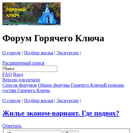
Форум Горячего Ключа
О городе
|
Подбор жилья
|
Экскурсии
|
Расширенный поиск
FAQ
Вход
Версия для печати
Список форумов
Общие форумы Горячего Ключа
В помощь
гостям Горячего Ключа
О городе
|
Подбор жилья
|
Экскурсии
|
Жилье эконом-вариант. Где подвох?
Ответить