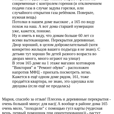
современные с контролем горения (и отключением
подачи газа в случае задува горелки, или
случайного открытия газа ребёнком. Поверьте,
нужная вещь)
Потолки в нашем доме высокие , а 165 по виду
похож на наш. А вот дома старшей нумерации
уже, кажется, пониже.
Ну и иметь в виду, что домам больше 60 лет со
всеми вытекающими. Перекрытия деревянные.
Двор хороший, в целом доброжелательный (хотя
конкретно жильцов вашего подъезда я не знаю). С
детьми тут хорошо 9и детей разного возраста во
дворах много, много играют на улице)
В этом 165 доме на 1 этаже магазин хозтоваров
"Виктория" и "Ремонт обуви" - расположен
напротив МФЦ - приехать посмотреть легко.
Кажется в ещё одном доме рядом, 161, тоже
продаётся квартира, не знаю, это однушка или
двуцшка (если ещё не продалась)
Мария, спасибо за отзыв! Плесень и деревянные перекрытия -
очень большой минус для нас(( А вообще в районе дома 165
очень мило, "походили" с помощью гугл карты (чудесная
вещь, первый помощник при ориентировании)) - растут