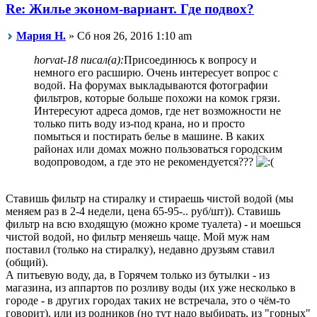
Re: Жилье эконом-вариант. Где подвох?
Мария Н.
» Сб ноя 26, 2016 1:10 am
horvat-18 писал(а):
Присоединюсь к вопросу и
немного его расширю. Очень интересует вопрос с
водой. На форумах выкладываются фотографии
фильтров, которые больше похожи на комок грязи.
Интересуют адреса домов, где нет возможности не
только пить воду из-под крана, но и просто
помыться и постирать белье в машине. В каких
районах или домах можно пользоваться городским
водопроводом, а где это не рекомендуется???
Ставишь фильтр на стиралку и стираешь чистой водой (мы
меняем раз в 2-4 недели, цена 65-95-.. руб/шт)). Ставишь
фильтр на всю входящую (можно кроме туалета) - и моешься
чистой водой, но фильтр меняешь чаще. Мой муж нам
поставил (только на стиралку), недавно друзьям ставил
(общий).
А питьевую воду, да, в Горячем только из бутылки - из
магазина, из аппартов по розливу воды (их уже несколько в
городе - в других городах таких не встречала, это о чём-то
говорит), или из родников (но тут надо выбирать, из "горных"