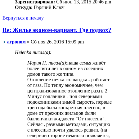
Зарегистрирован:
Сб июн 13, 2015 20:46 pm
Откуда:
Горячий Ключ
Вернуться к началу
Re: Жилье эконом-вариант. Где подвох?
агроном
» Сб ноя 26, 2016 15:09 pm
Helenka писал(а):
Мария Н. писал(а):
наша семья живёт
более пяти лет в одном из соседних
домов такого же типа.
Отопление печка голландка - работает
от газа. По теплу экономичнее, чем
централизованное отопление раза в 2.
Минус голландки - под северными
подоконниками зимой сырость, первые
три года была конкретная плесень, в
доме от прежних жильцов были
баллончики жидкости "От плесени".
Сейчас , разными методами, ситуацию
с плесенью почти удалось решить (на
северной стороне немного появляется,