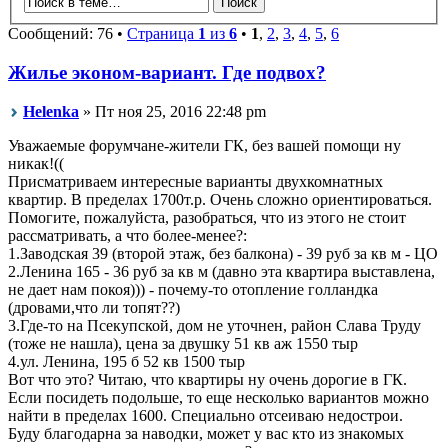
Сообщений: 76 •
Страница
1
из
6
•
1
,
2
,
3
,
4
,
5
,
6
Жилье эконом-вариант. Где подвох?
Helenka
» Пт ноя 25, 2016 22:48 pm
Уважаемые форумчане-жители ГК, без вашей помощи ну
никак!((
Присматриваем интересные варианты двухкомнатных
квартир. В пределах 1700т.р. Очень сложно ориентироваться.
Помогите, пожалуйста, разобраться, что из этого не стоит
рассматривать, а что более-менее?:
1.Заводская 39 (второй этаж, без балкона) - 39 руб за кв м - ЦО
2.Ленина 165 - 36 руб за кв м (давно эта квартира выставлена,
не дает нам покоя))) - почему-то отопление голландка
(дровами,что ли топят??)
3.Где-то на Псекупской, дом не уточнен, район Слава Труду
(тоже не нашла), цена за двушку 51 кв аж 1550 тыр
4.ул. Ленина, 195 б 52 кв 1500 тыр
Вот что это? Читаю, что квартиры ну очень дорогие в ГК.
Если посидеть подольше, то еще несколько вариантов можно
найти в пределах 1600. Специально отсеиваю недострои.
Буду благодарна за наводки, может у вас кто из знакомых