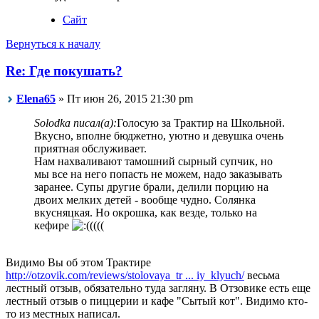
Сайт
Вернуться к началу
Re: Где покушать?
Elena65
» Пт июн 26, 2015 21:30 pm
Solodka писал(а):
Голосую за Трактир на Школьной.
Вкусно, вполне бюджетно, уютно и девушка очень
приятная обслуживает.
Нам нахваливают тамошний сырный супчик, но
мы все на него попасть не можем, надо заказывать
заранее. Супы другие брали, делили порцию на
двоих мелких детей - вообще чудно. Солянка
вкусняцкая. Но окрошка, как везде, только на
кефире
((((
Видимо Вы об этом Трактире
http://otzovik.com/reviews/stolovaya_tr ... iy_klyuch/
весьма
лестный отзыв, обязательно туда загляну. В Отзовике есть еще
лестный отзыв о пиццерии и кафе "Сытый кот". Видимо кто-
то из местных написал.