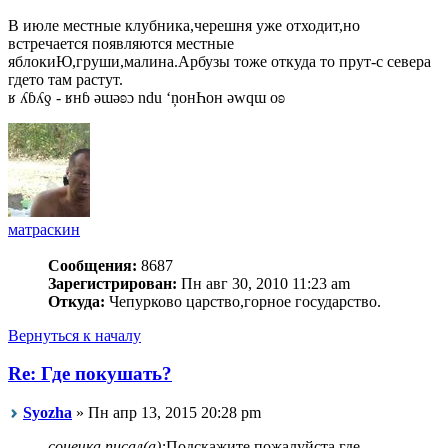
В июле местные клубника,черешня уже отходит,но
встречается появляются местные
яблокиЮ,груши,малина.Арбузы тоже откуда то прут-с севера
гдето там растут.
ʁ ʎɓʎƍ - ʁнɓ ǝɯǝʚɔ ndu ‘ņонҺон ǝwqɯ оʚ
матраскин
Сообщения:
8687
Зарегистрирован:
Пн авг 30, 2010 11:23 am
Откуда:
Чепурково царство,горное государство.
Вернуться к началу
Re: Где покушать?
Syozha
» Пн апр 13, 2015 20:28 pm
сонечка писал(а):
Подскажите пожалуйста где