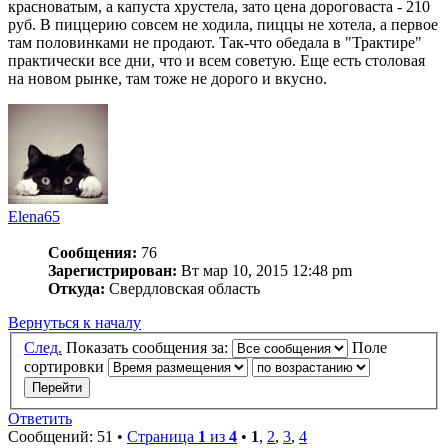
красноватым, а капуста хрустела, зато цена дороговаста - 210
руб. В пиццерию совсем не ходила, пиццы не хотела, а первое
там половинками не продают. Так-что обедала в "Трактире"
практически все дни, что и всем советую. Еще есть столовая
на новом рынке, там тоже не дорого и вкусно.
Elena65
Сообщения:
76
Зарегистрирован:
Вт мар 10, 2015 12:48 pm
Откуда:
Свердловская область
Вернуться к началу
След.
Показать сообщения за:
Поле
сортировки
Ответить
Сообщений: 51 •
Страница
1
из
4
•
1
,
2
,
3
,
4