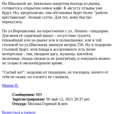
На Школьной же, буквально напротив выхода из рынка,
готовится к открытию новое кафе. К августу отзывы уже
будут. Но, предполагаю, там обстановка будет более "рабоче-
крестьянская", больше суеты. Для тех, кому быстро
перекусить.
По ул.Ворошилова. на пересечении с ул. Ленина - пиццерия.
Для меня её серьёзный минус - отсутствие туалета,
ближайший или на рынке или в поликлинике, или в той
столовой по ул.Школьная, миниум метров 250. Ну и подороже
столовой будет, хотя блюда в ассортименте есть более
интересные - там, овощное рагу, жульены, коктейли
молочные, пицца свежая (а не разогретая), и покушать можно
не только в околообеденное время.
"Сытый кот", недалеко от пиццерии, не посещала, ничего от
себя не скажу, но плохого не слышала.
Мария Н.
Сообщения:
889
Зарегистрирован:
Чт май 12, 2011 20:37 pm
Откуда:
Москва-Горячий Ключ
Вернуться к началу