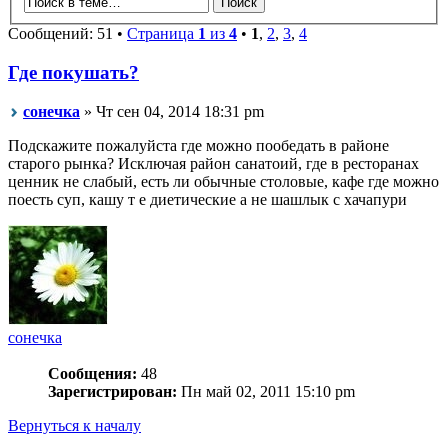
Сообщений: 51 •
Страница
1
из
4
•
1
,
2
,
3
,
4
Где покушать?
сонечка
» Чт сен 04, 2014 18:31 pm
Подскажите пожалуйста где можно пообедать в районе
старого рынка? Исключая район санатоий, где в ресторанах
ценник не слабый, есть ли обычные столовые, кафе где можно
поесть суп, кашу т е диетические а не шашлык с хачапури
сонечка
Сообщения:
48
Зарегистрирован:
Пн май 02, 2011 15:10 pm
Вернуться к началу