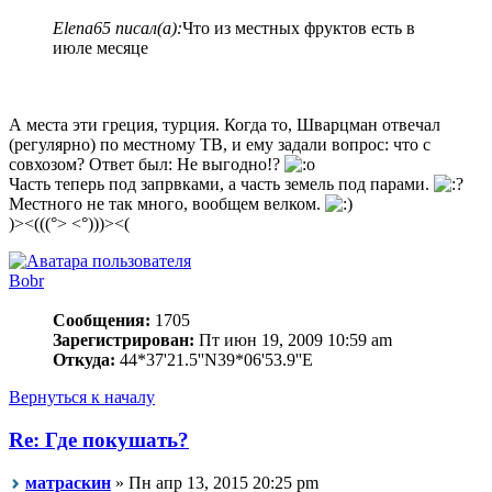
Elena65 писал(а):
Что из местных фруктов есть в
июле месяце
А места эти греция, турция. Когда то, Шварцман отвечал
(регулярно) по местному ТВ, и ему задали вопрос: что с
совхозом? Ответ был: Не выгодно!?
Часть теперь под запрвками, а часть земель под парами.
Местного не так много, вообщем велком.
)><(((°> <°)))><(
Bobr
Сообщения:
1705
Зарегистрирован:
Пт июн 19, 2009 10:59 am
Откуда:
44*37'21.5''N39*06'53.9''E
Вернуться к началу
Re: Где покушать?
матраскин
» Пн апр 13, 2015 20:25 pm