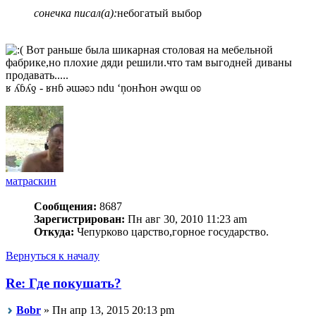
сонечка писал(а):
небогатый выбор
Вот раньше была шикарная столовая на мебельной
фабрике,но плохие дяди решили.что там выгодней диваны
продавать.....
ʁ ʎɓʎƍ - ʁнɓ ǝɯǝʚɔ ndu ‘ņонҺон ǝwqɯ оʚ
матраскин
Сообщения:
8687
Зарегистрирован:
Пн авг 30, 2010 11:23 am
Откуда:
Чепурково царство,горное государство.
Вернуться к началу
Re: Где покушать?
Bobr
» Пн апр 13, 2015 20:13 pm