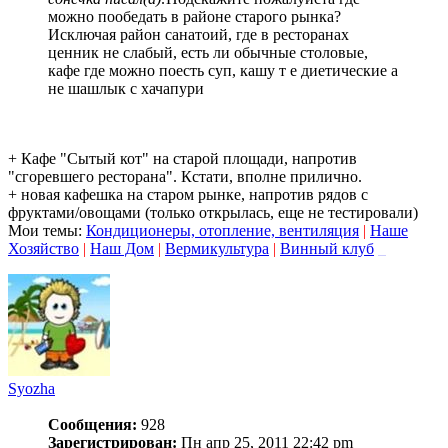
можно пообедать в районе старого рынка?
Исключая район санатоий, где в ресторанах
ценник не слабый, есть ли обычные столовые,
кафе где можно поесть суп, кашу т е диетические а
не шашлык с хачапури
+ Кафе "Сытый кот" на старой площади, напротив
"сгоревшего ресторана". Кстати, вполне прилично.
+ новая кафешка на старом рынке, напротив рядов с
фруктами/овощами (только открылась, еще не тестировали)
Мои темы:
Кондиционеры, отопление, вентиляция
|
Наше
Хозяйство
|
Наш Дом
|
Вермикультура
|
Винный клуб
_
Syozha
Сообщения:
928
Зарегистрирован:
Пн апр 25, 2011 22:42 pm