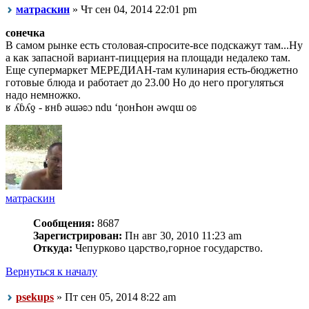
матраскин
» Чт сен 04, 2014 22:01 pm
сонечка
В самом рынке есть столовая-спросите-все подскажут там...Ну
а как запасной вариант-пиццерия на площади недалеко там.
Еще супермаркет МЕРЕДИАН-там кулинария есть-бюджетно
готовые блюда и работает до 23.00 Но до него прогуляться
надо немножко.
ʁ ʎɓʎƍ - ʁнɓ ǝɯǝʚɔ ndu ‘ņонҺон ǝwqɯ оʚ
матраскин
Сообщения:
8687
Зарегистрирован:
Пн авг 30, 2010 11:23 am
Откуда:
Чепурково царство,горное государство.
Вернуться к началу
psekups
» Пт сен 05, 2014 8:22 am