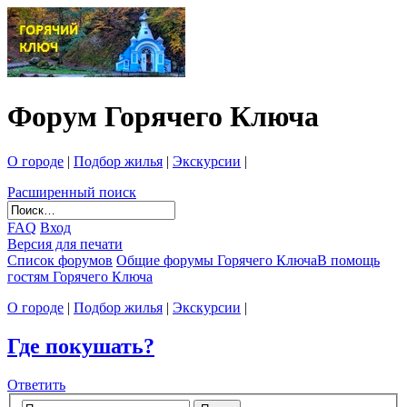
Форум Горячего Ключа
О городе
|
Подбор жилья
|
Экскурсии
|
Расширенный поиск
FAQ
Вход
Версия для печати
Список форумов
Общие форумы Горячего Ключа
В помощь
гостям Горячего Ключа
О городе
|
Подбор жилья
|
Экскурсии
|
Где покушать?
Ответить