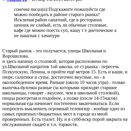
сонечка писал(а):
Подскажите пожалуйста где
можно пообедать в районе старого рынка?
Исключая район санатоий, где в ресторанах
ценник не слабый, есть ли обычные столовые,
кафе где можно поесть суп, кашу т е диетические а
не шашлык с хачапури
Старый рынок - это получается, улицы Школьная и
Ворошилова.
и здесь напишу о столовой, которая расположена по
ул.Школьной напротив 1ой школы. от ст.рынка - пересечь
Псекупскую, Ленина, и пройти ещё метров 15. Есть и каши, и
пюре, салатики и супы, достаточно вкусные, но - в
околообеденное время. Раньше (около 10 часов утра) - только
выпечка-булочки разные (за которыми приходят старшие
школьницы, говорят - вкуснее, чем в школьной столовой),
пицца разогретая и подобное, а позже (после 14-15часов)
нормальная еда начинает постепенно заканчиваться. Если
попросить выключить огромный телевизор - вообще одно из
самых приятных+бюджетных мест в городе из мной
проверенных. Есть туалет. Ну, и в субб-вскр порой закрыта на
обслуживание свадеб и т.п. торжеств.