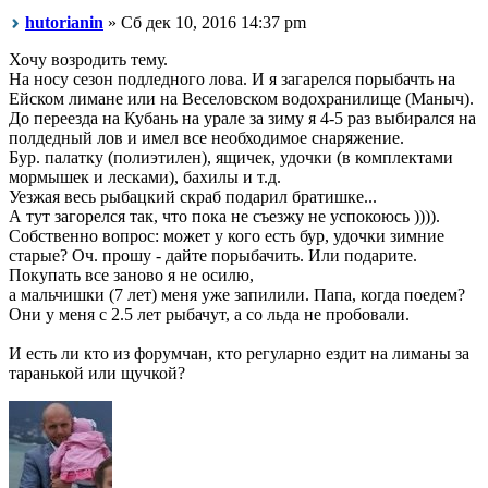
hutorianin
» Сб дек 10, 2016 14:37 pm
Хочу возродить тему.
На носу сезон подледного лова. И я загарелся порыбачть на
Ейском лимане или на Веселовском водохранилище (Маныч).
До переезда на Кубань на урале за зиму я 4-5 раз выбирался на
полдедный лов и имел все необходимое снаряжение.
Бур. палатку (полиэтилен), ящичек, удочки (в комплектами
мормышек и лесками), бахилы и т.д.
Уезжая весь рыбацкий скраб подарил братишке...
А тут загорелся так, что пока не съезжу не успокоюсь )))).
Собственно вопрос: может у кого есть бур, удочки зимние
старые? Оч. прошу - дайте порыбачить. Или подарите.
Покупать все заново я не осилю,
а мальчишки (7 лет) меня уже запилили. Папа, когда поедем?
Они у меня с 2.5 лет рыбачут, а со льда не пробовали.
И есть ли кто из форумчан, кто регуларно ездит на лиманы за
таранькой или щучкой?