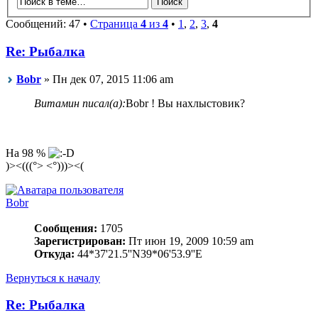
Сообщений: 47 •
Страница
4
из
4
•
1
,
2
,
3
,
4
Re: Рыбалка
Bobr
» Пн дек 07, 2015 11:06 am
Витамин писал(а):
Bobr ! Вы нахлыстовик?
На 98 %
)><(((°> <°)))><(
Bobr
Сообщения:
1705
Зарегистрирован:
Пт июн 19, 2009 10:59 am
Откуда:
44*37'21.5''N39*06'53.9''E
Вернуться к началу
Re: Рыбалка