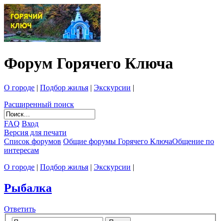
Форум Горячего Ключа
О городе
|
Подбор жилья
|
Экскурсии
|
Расширенный поиск
FAQ
Вход
Версия для печати
Список форумов
Общие форумы Горячего Ключа
Общение по
интересам
О городе
|
Подбор жилья
|
Экскурсии
|
Рыбалка
Ответить