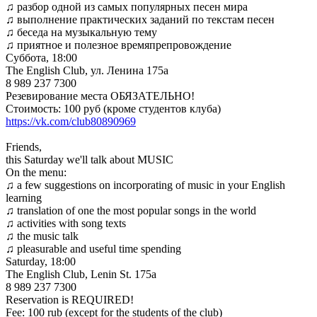
♫ разбор одной из самых популярных песен мира
♫ выполнение практических заданий по текстам песен
♫ беседа на музыкальную тему
♫ приятное и полезное времяпрепровождение
Суббота, 18:00
The English Club, ул. Ленина 175а
8 989 237 7300
Резевирование места ОБЯЗАТЕЛЬНО!
Стоимость: 100 руб (кроме студентов клуба)
https://vk.com/club80890969
Friends,
this Saturday we'll talk about MUSIC
On the menu:
♫ a few suggestions on incorporating of music in your English
learning
♫ translation of one the most popular songs in the world
♫ activities with song texts
♫ the music talk
♫ pleasurable and useful time spending
Saturday, 18:00
The English Club, Lenin St. 175a
8 989 237 7300
Reservation is REQUIRED!
Fee: 100 rub (except for the students of the club)