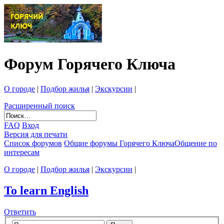
Форум Горячего Ключа
О городе
|
Подбор жилья
|
Экскурсии
|
Расширенный поиск
FAQ
Вход
Версия для печати
Список форумов
Общие форумы Горячего Ключа
Общение по
интересам
О городе
|
Подбор жилья
|
Экскурсии
|
To learn English
Ответить