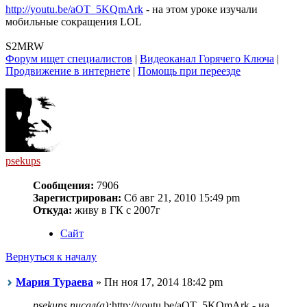
http://youtu.be/aOT_5KQmArk
- на этом уроке изучали
мобильные сокращения LOL
S2MRW
Форум ищет специалистов
|
Видеоканал Горячего Ключа
|
Продвижение в интернете
|
Помощь при переезде
psekups
Сообщения:
7906
Зарегистрирован:
Сб авг 21, 2010 15:49 pm
Откуда:
живу в ГК с 2007г
Сайт
Вернуться к началу
Мария Тураева
» Пн ноя 17, 2014 18:42 pm
psekups писал(а):
http://youtu.be/aOT_5KQmArk - на