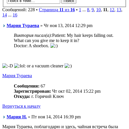
Сообщений: 228 •
Страница
11
из
16
•
1
...
8
,
9
,
10
,
11
,
12
,
13
,
14
...
16
Мария Тураева
» Чт ноя 13, 2014 12:29 pm
Виктория писал(а):
Patient: My hair keeps falling out.
What can you give me to keep it in?
Doctor: A shoebox.
or a vacuum cleaner
Мария Тураева
Сообщения:
67
Зарегистрирован:
Чт окт 02, 2014 15:22 pm
Откуда:
г. Горячий Ключ
Вернуться к началу
Мария Н.
» Пт ноя 14, 2014 16:39 pm
Мария Тураева, поблагодарю и здесь, чайная встреча была