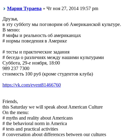
Мария Тураева
» Чт ноя 27, 2014 19:57 pm
Друзья,
в эту субботу мы поговорим об Американской культуре.
В меню:
# мифы и реальность об американцах
# нормы поведения в Америке
# тесты и практические задания
# беседа о различиях между нашими культурами
Суббота, 29-е ноября, 18:00
989 237 7300
стоимость 100 руб (кроме студентов клуба)
https://vk.com/event81466760
Friends,
this Saturday we will speak about American Culture
On the menu:
# myths and reality about Americans
# the behavioral norm in America
# tests and practical activities
# conversation about differences between our cultures