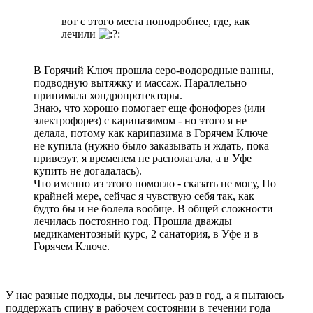
вот с этого места поподробнее, где, как
лечили
:
В Горячий Ключ прошла серо-водородные ванны,
подводную вытяжку и массаж. Параллельно
принимала хондропротекторы.
Знаю, что хорошо помогает еще фонофорез (или
электрофорез) с карипазимом - но этого я не
делала, потому как карипазима в Горячем Ключе
не купила (нужно было заказывать и ждать, пока
привезут, я временем не располагала, а в Уфе
купить не догадалась).
Что именно из этого помогло - сказать не могу, По
крайней мере, сейчас я чувствую себя так, как
будто бы и не болела вообще. В общей сложности
лечилась постоянно год. Прошла дважды
медикаментозный курс, 2 санатория, в Уфе и в
Горячем Ключе.
У нас разные подходы, вы лечитесь раз в год, а я пытаюсь
поддержать спину в рабочем состоянии в течении года