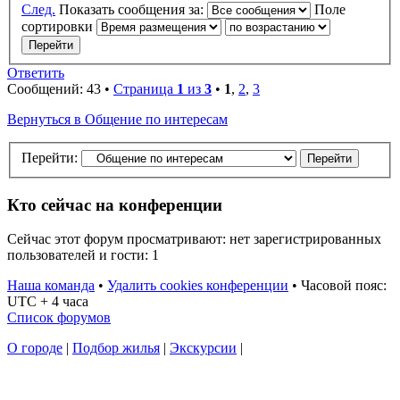
След.
Показать сообщения за:
Поле
сортировки
Ответить
Сообщений: 43 •
Страница
1
из
3
•
1
,
2
,
3
Вернуться в Общение по интересам
Перейти:
Кто сейчас на конференции
Сейчас этот форум просматривают: нет зарегистрированных
пользователей и гости: 1
Наша команда
•
Удалить cookies конференции
•
Часовой пояс:
UTC + 4 часа
Список форумов
О городе
|
Подбор жилья
|
Экскурсии
|