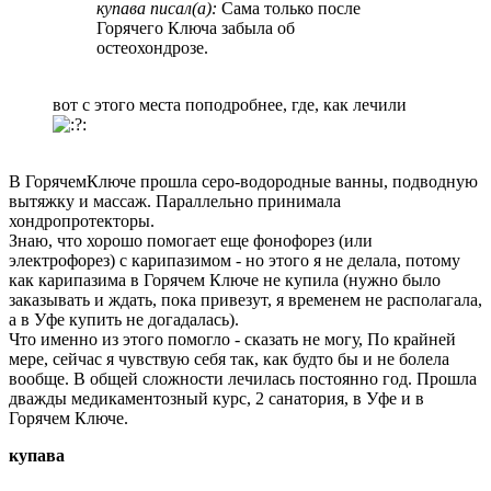
купава писал(а):
Сама только после
Горячего Ключа забыла об
остеохондрозе.
вот с этого места поподробнее, где, как лечили
:
В ГорячемКлюче прошла серо-водородные ванны, подводную
вытяжку и массаж. Параллельно принимала
хондропротекторы.
Знаю, что хорошо помогает еще фонофорез (или
электрофорез) с карипазимом - но этого я не делала, потому
как карипазима в Горячем Ключе не купила (нужно было
заказывать и ждать, пока привезут, я временем не располагала,
а в Уфе купить не догадалась).
Что именно из этого помогло - сказать не могу, По крайней
мере, сейчас я чувствую себя так, как будто бы и не болела
вообще. В общей сложности лечилась постоянно год. Прошла
дважды медикаментозный курс, 2 санатория, в Уфе и в
Горячем Ключе.
купава