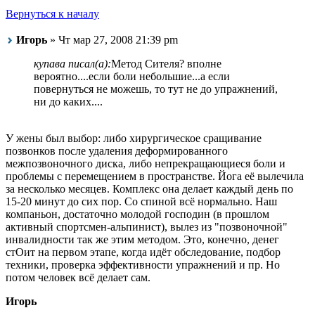
Вернуться к началу
Игорь
» Чт мар 27, 2008 21:39 pm
купава писал(а):
Метод Сителя? вполне
вероятно....если боли небольшие...а если
повернуться не можешь, то тут не до упражнений,
ни до каких....
У жены был выбор: либо хирургическое сращивание
позвонков после удаления деформированного
межпозвоночного диска, либо непрекращающиеся боли и
проблемы с перемещением в пространстве. Йога её вылечила
за несколько месяцев. Комплекс она делает каждый день по
15-20 минут до сих пор. Со спиной всё нормально. Наш
компаньон, достаточно молодой господин (в прошлом
активный спортсмен-альпинист), вылез из "позвоночной"
инвалидности так же этим методом. Это, конечно, денег
стОит на первом этапе, когда идёт обследование, подбор
техники, проверка эффективности упражнений и пр. Но
потом человек всё делает сам.
Игорь